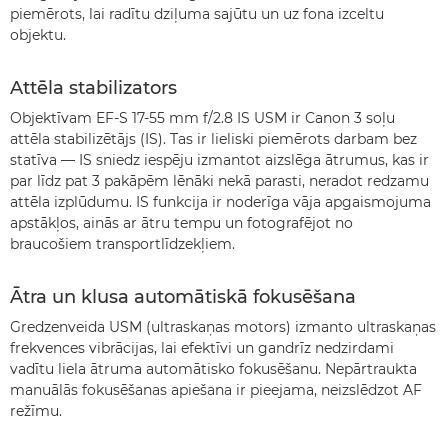
piemērots, lai radītu dziļuma sajūtu un uz fona izceltu
objektu.
Attēla stabilizators
Objektīvam EF-S 17-55 mm f/2.8 IS USM ir Canon 3 soļu
attēla stabilizētājs (IS). Tas ir lieliski piemērots darbam bez
statīva — IS sniedz iespēju izmantot aizslēga ātrumus, kas ir
par līdz pat 3 pakāpēm lēnāki nekā parasti, neradot redzamu
attēla izplūdumu. IS funkcija ir noderīga vāja apgaismojuma
apstākļos, ainās ar ātru tempu un fotografējot no
braucošiem transportlīdzekļiem.
Ātra un klusa automātiskā fokusēšana
Gredzenveida USM (ultraskaņas motors) izmanto ultraskaņas
frekvences vibrācijas, lai efektīvi un gandrīz nedzirdami
vadītu liela ātruma automātisko fokusēšanu. Nepārtraukta
manuālās fokusēšanas apiešana ir pieejama, neizslēdzot AF
režīmu.