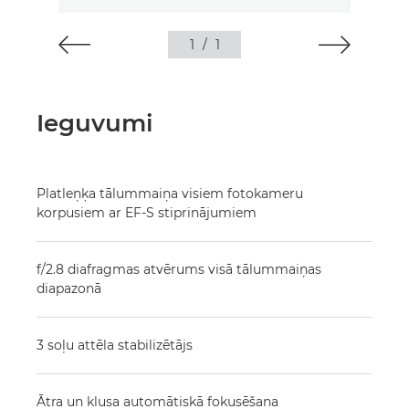
1
/
1
Ieguvumi
Platleņķa tālummaiņa visiem fotokameru
korpusiem ar EF-S stiprinājumiem
f/2.8 diafragmas atvērums visā tālummaiņas
diapazonā
3 soļu attēla stabilizētājs
Ātra un klusa automātiskā fokusēšana