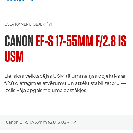
DSLR KAMERU OBJEKTĪVI
CANON
EF-S 17-55MM F/2.8 IS
USM
Lieliskas veiktspējas USM tālummaiņas objektīvs ar
f/2.8 diafragmas atvērumu un attēlu stabilizatoru —
izcils vāja apgaismojuma apstākļos.
Canon EF-S 17-55mm f/2.8 IS USM
Toggle breadcrumbs