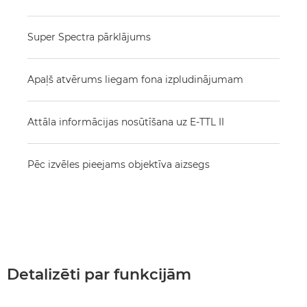
Super Spectra pārklājums
Apaļš atvērums liegam fona izpludinājumam
Attāla informācijas nosūtīšana uz E-TTL II
Pēc izvēles pieejams objektīva aizsegs
Detalizēti par funkcijām