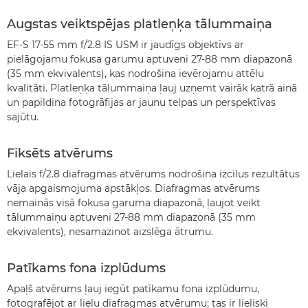
Augstas veiktspējas platleņķa tālummaiņa
EF-S 17-55 mm f/2.8 IS USM ir jaudīgs objektīvs ar
pielāgojamu fokusa garumu aptuveni 27-88 mm diapazonā
(35 mm ekvivalents), kas nodrošina ievērojamu attēlu
kvalitāti. Platleņķa tālummaiņa ļauj uzņemt vairāk katrā ainā
un papildina fotogrāfijas ar jaunu telpas un perspektīvas
sajūtu.
Fiksēts atvērums
Lielais f/2.8 diafragmas atvērums nodrošina izcilus rezultātus
vāja apgaismojuma apstākļos. Diafragmas atvērums
nemainās visā fokusa garuma diapazonā, ļaujot veikt
tālummaiņu aptuveni 27-88 mm diapazonā (35 mm
ekvivalents), nesamazinot aizslēga ātrumu.
Patīkams fona izplūdums
Apaļš atvērums ļauj iegūt patīkamu fona izplūdumu,
fotografējot ar lielu diafragmas atvērumu; tas ir lieliski