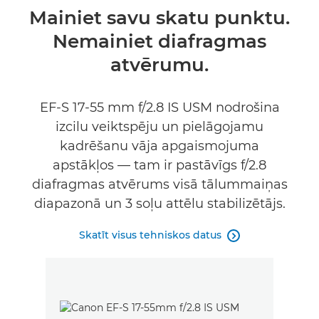
Pārskats
Mainiet savu skatu punktu.
Nemainiet diafragmas
Tehniskie dati
atvērumu.
EF-S 17-55 mm f/2.8 IS USM nodrošina
izcilu veiktspēju un pielāgojamu
kadrēšanu vāja apgaismojuma
apstākļos — tam ir pastāvīgs f/2.8
diafragmas atvērums visā tālummaiņas
diapazonā un 3 soļu attēlu stabilizētājs.
Skatīt visus tehniskos datus
