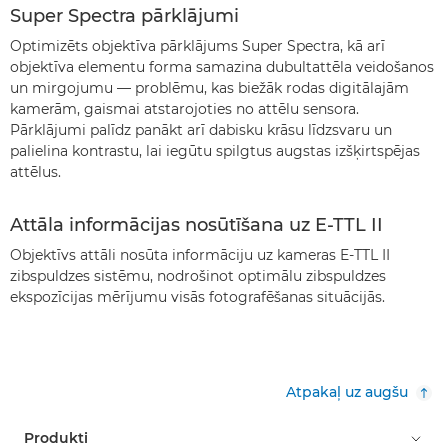
Super Spectra pārklājumi
Optimizēts objektīva pārklājums Super Spectra, kā arī
objektīva elementu forma samazina dubultattēla veidošanos
un mirgojumu — problēmu, kas biežāk rodas digitālajām
kamerām, gaismai atstarojoties no attēlu sensora.
Pārklājumi palīdz panākt arī dabisku krāsu līdzsvaru un
palielina kontrastu, lai iegūtu spilgtus augstas izšķirtspējas
attēlus.
Attāla informācijas nosūtīšana uz E-TTL II
Objektīvs attāli nosūta informāciju uz kameras E-TTL II
zibspuldzes sistēmu, nodrošinot optimālu zibspuldzes
ekspozīcijas mērījumu visās fotografēšanas situācijās.
Atpakaļ uz augšu
Produkti