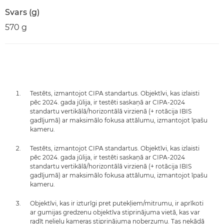
Svars (g)
570 g
Testēts, izmantojot CIPA standartus. Objektīvi, kas izlaisti
pēc 2024. gada jūlija, ir testēti saskaņā ar CIPA-2024
standartu vertikālā/horizontālā virzienā (+ rotācija IBIS
gadījumā) ar maksimālo fokusa attālumu, izmantojot īpašu
kameru.
Testēts, izmantojot CIPA standartus. Objektīvi, kas izlaisti
pēc 2024. gada jūlija, ir testēti saskaņā ar CIPA-2024
standartu vertikālā/horizontālā virzienā (+ rotācija IBIS
gadījumā) ar maksimālo fokusa attālumu, izmantojot īpašu
kameru.
Objektīvi, kas ir izturīgi pret putekļiem/mitrumu, ir aprīkoti
ar gumijas gredzenu objektīva stiprinājuma vietā, kas var
radīt nelielu kameras stiprinājuma noberzumu. Tas nekādā