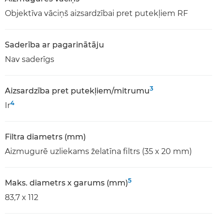
Objektīva vāciņš aizsardzībai pret putekļiem RF
Saderība ar pagarinātāju
Nav saderīgs
3
Aizsardzība pret putekļiem/mitrumu
4
Ir
Filtra diametrs (mm)
Aizmugurē uzliekams želatīna filtrs (35 x 20 mm)
5
Maks. diametrs x garums (mm)
83,7 x 112