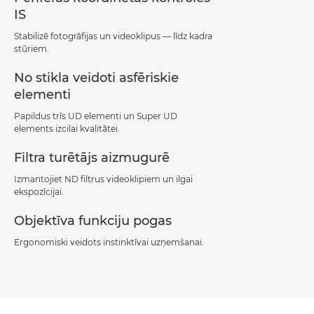
IS
Stabilizē fotogrāfijas un videoklipus — līdz kadra
stūriem.
No stikla veidoti asfēriskie
elementi
Papildus trīs UD elementi un Super UD
elements izcilai kvalitātei.
Filtra turētājs aizmugurē
Izmantojiet ND filtrus videoklipiem un ilgai
ekspozīcijai.
Objektīva funkciju pogas
Ergonomiski veidots instinktīvai uzņemšanai.