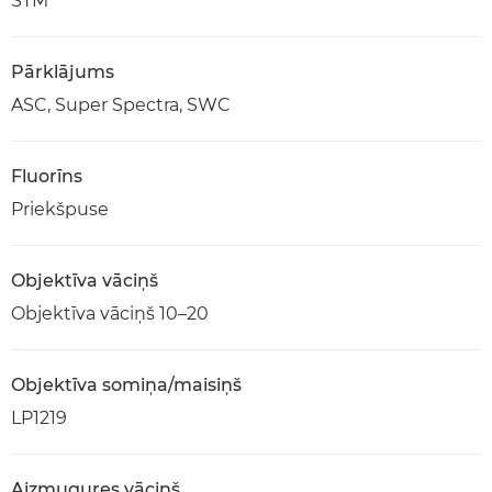
STM
Pārklājums
ASC, Super Spectra, SWC
Fluorīns
Priekšpuse
Objektīva vāciņš
Objektīva vāciņš 10–20
Objektīva somiņa/maisiņš
LP1219
Aizmugures vāciņš