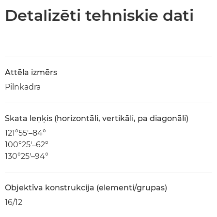
Detalizēti tehniskie dati
Attēla izmērs
Pilnkadra
Skata leņķis (horizontāli, vertikāli, pa diagonāli)
121°55′–84°
100°25′–62°
130°25′–94°
Objektīva konstrukcija (elementi/grupas)
16/12