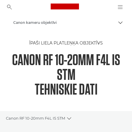
Canon Logo, back to ho
Canon kameru objektīvi
Pārsl
Canon
ĪPAŠI LIELA PLATLEŅĶA OBJEKTĪVS
CANON RF 10-20MM F4L IS
STM
TEHNISKIE DATI
Canon RF 10-20mm F4L IS STM
Toggle breadcrumbs