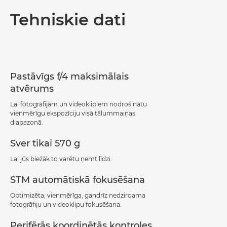
Pārskats
Tehniskie dati
Tehniskie dati
Pastāvīgs f/4 maksimālais
atvērums
Lai fotogrāfijām un videoklipiem nodrošinātu
vienmērīgu ekspozīciju visā tālummaiņas
diapazonā.
Sver tikai 570 g
Lai jūs biežāk to varētu ņemt līdzi.
STM automātiskā fokusēšana
Optimizēta, vienmērīga, gandrīz nedzirdama
fotogrāfiju un videoklipu fokusēšana.
Perifērās koordinētās kontroles