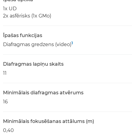
1x UD
2x asfērisks (1x GMo)
Īpašas funkcijas
1
Diafragmas gredzens (video)
Diafragmas lapiņu skaits
11
Minimālais diafragmas atvērums
16
Minimālais fokusēšanas attālums (m)
0,40