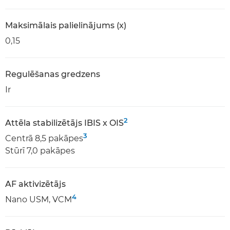
Maksimālais palielinājums (x)
0,15
Regulēšanas gredzens
Ir
2
Attēla stabilizētājs IBIS x OIS
3
Centrā 8,5 pakāpes
Stūrī 7,0 pakāpes
AF aktivizētājs
4
Nano USM, VCM