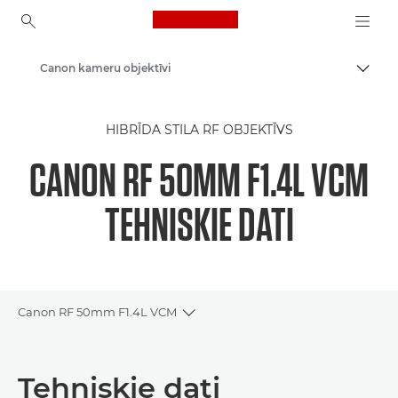
Canon Logo, back to ho
Canon kameru objektīvi
Pārsl
Canon
HIBRĪDA STILA RF OBJEKTĪVS
CANON RF 50MM F1.4L VCM
TEHNISKIE DATI
Canon RF 50mm F1.4L VCM
Toggle breadcrumbs
Pārskats
Tehniskie dati