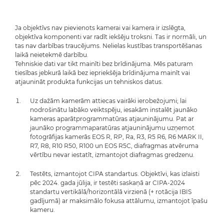
Ja objektīvs nav pievienots kamerai vai kamera ir izslēgta,
objektīva komponenti var radīt iekšēju troksni. Tas ir normāli, un
tas nav darbības traucējums. Nelielas kustības transportēšanas
laikā neietekmē darbību.
Tehniskie dati var tikt mainīti bez brīdinājuma. Mēs paturam
tiesības jebkurā laikā bez iepriekšēja brīdinājuma mainīt vai
atjaunināt produkta funkcijas un tehniskos datus.
Uz dažām kamerām attiecas vairāki ierobežojumi; lai
nodrošinātu labāko veiktspēju, iesakām instalēt jaunāko
kameras aparātprogrammatūras atjauninājumu. Pat ar
jaunāko programmaparatūras atjauninājumu uzņemot
fotogrāfijas kamerās EOS R, RP, Ra, R3, R5 R6, R6 MARK II,
R7, R8, R10 R50, R100 un EOS R5C, diafragmas atvēruma
vērtību nevar iestatīt, izmantojot diafragmas gredzenu.
Testēts, izmantojot CIPA standartus. Objektīvi, kas izlaisti
pēc 2024. gada jūlija, ir testēti saskaņā ar CIPA-2024
standartu vertikālā/horizontālā virzienā (+ rotācija IBIS
gadījumā) ar maksimālo fokusa attālumu, izmantojot īpašu
kameru.