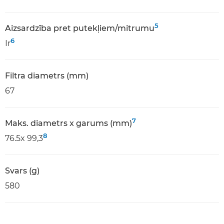
5
Aizsardzība pret putekļiem/mitrumu
6
Ir
Filtra diametrs (mm)
67
7
Maks. diametrs x garums (mm)
8
76.5x 99,3
Svars (g)
580