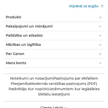
Atpakaļ uz augšu
Produkti
Pakalpojumi un risinājumi
Palīdzība un atbalsts
Mācības un izglītība
Par Canon
Mans konts
Noteikumi un nosacījumi
Paziņojums par sīkfailiem
Pieejamība
Modernās verdzības paziņojums (PDF)
Patērētājs: Kur nopirkt
Uzņēmumiem: kur iegādāties
Sīkfailu iestatījumi
Canon Latvia