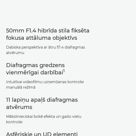
Tehniskie dati
Atbalsts
50mm F1.4 hibrīda stila fiksēta
fokusa attāluma objektīvs
Dabiska perspektīva ar ātru f/1.4 diafragmas
atvērumu
Diafragmas gredzens
1
vienmērīgai darbībai
Intuitīvai videofilmu uzņemšanas kontrolei
manuālā režīmā
11 lapiņu apaļš diafragmas
atvērums
Mākslinieciskai bokē efekta un gaišo vietu
kontrolei
Asfēriskie un UD elementi