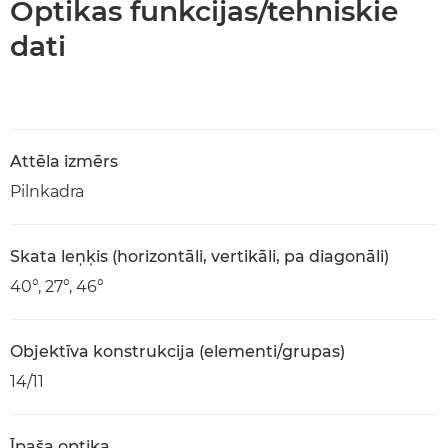
Optikas funkcijas/tehniskie
dati
Attēla izmērs
Pilnkadra
Skata leņķis (horizontāli, vertikāli, pa diagonāli)
40°, 27°, 46°
Objektīva konstrukcija (elementi/grupas)
14/11
Īpaša optika