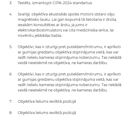
Testēts, izmantojot CIPA-2024 standartus
Svarīgi: objektīva akustiskās spoles motors izstaro vāju
magnētisko lauku. Lai gan kopumā tā lietošana ir droša,
iesakām konsultēties ar ārstu, ja jums ir
elektrokardiostimulators vai cita medicīniska ierīce, lai
novērstu jebkādas bažas.
Objektīvi, kas ir izturīgi pret putekļiem/mitrumu, ir aprīkoti
ar gumijas gredzenu objektīva stiprinājuma vietā, kas var
radīt nelielu kameras stiprinājuma noberzumu. Tas nekādā
veidā neietekmē ne objektīva, ne kameras darbību.
Objektīvi, kas ir izturīgi pret putekļiem/mitrumu, ir aprīkoti
ar gumijas gredzenu objektīva stiprinājuma vietā, kas var
radīt nelielu kameras stiprinājuma noberzumu. Tas nekādā
veidā neietekmē ne objektīva, ne kameras darbību.
Objektīva lielums ievilktā pozīcijā
Objektīva lielums ievilktā pozīcijā