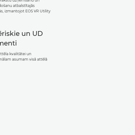
erakstu uzņemšanu un
došanu atbalstītajās
s, izmantojot EOS VR Utility
ēriskie un UD
menti
 attēla kvalitātei un
ālam asumam visā attēlā