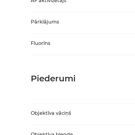
AF aktivizētājs
Pārklājums
Fluorīns
Piederumi
Objektīva vāciņš
Objektīva blende