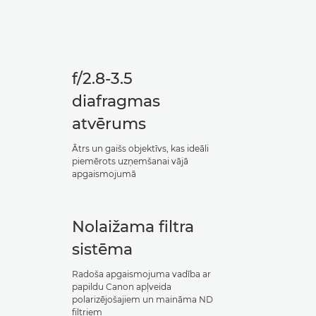
f/2.8-3.5
diafragmas
atvērums
Ātrs un gaišs objektīvs, kas ideāli
piemērots uzņemšanai vājā
apgaismojumā
Nolaižama filtra
sistēma
Radoša apgaismojuma vadība ar
papildu Canon apļveida
polarizējošajiem un maināma ND
filtriem