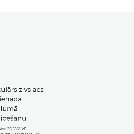
kulārs zivs acs
vienādā
ālumā
jicēšanu
ina 2D 180° VR