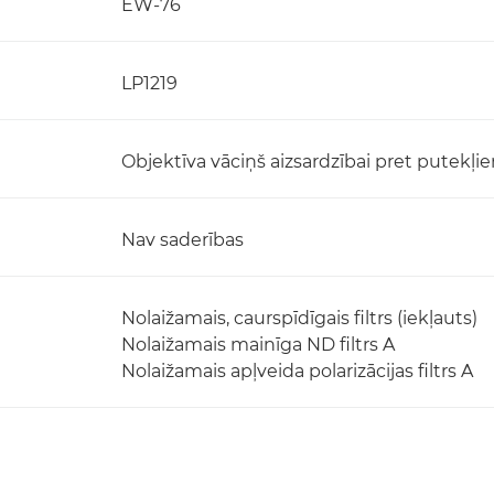
EW-76
LP1219
Objektīva vāciņš aizsardzībai pret putekļi
Nav saderības
Nolaižamais, caurspīdīgais filtrs (iekļauts)
Nolaižamais mainīga ND filtrs A
Nolaižamais apļveida polarizācijas filtrs A