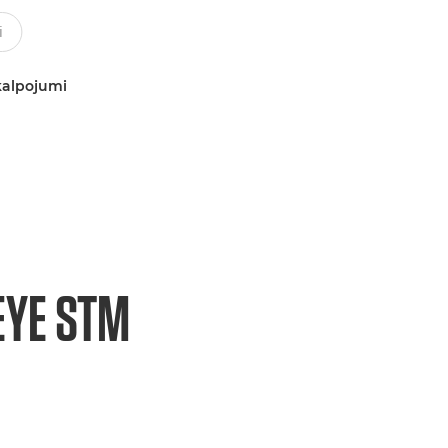
kalpojumi
EYE STM