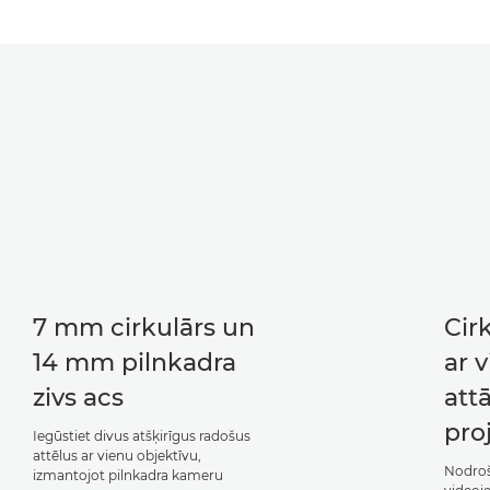
7 mm cirkulārs un
Cir
14 mm pilnkadra
ar 
zivs acs
att
pro
Iegūstiet divus atšķirīgus radošus
attēlus ar vienu objektīvu,
Nodroš
izmantojot pilnkadra kameru