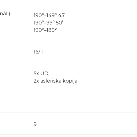
nāli)
190°–149° 45’
190°–99° 50’
190°–180°
16/11
5x UD,
2x asfēriska kopija
-
9