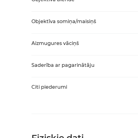
Objektīva somiņa/maisiņš
Aizmugures vāciņš
Saderība ar pagarinātāju
Citi piederumi
Fiziskie dati