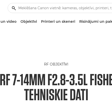
un video
Objektīvi
Printeri un skeneri
Risinājumi un pa
RF OBJEKTĪVI
RF 7-14MM F2.8-3.5L FISH
TEHNISKIE DATI