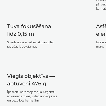
videoi
pārvei
kamerā
Tuva fokusēšana
Asf
līdz 0,15 m
ele
Sniedz iespēju vēl vairāk pārspīlēt
Izcilai
radošus kropļojumus
maksim
Viegls objektīvs —
aptuveni 476 g
Īpaši ērti pārnēsājams, lai uzņemtu
ar kameru rokās, video aprīkojumu
un bezpilota kamerām