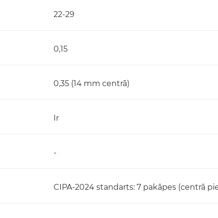
22-29
0,15
0,35 (14 mm centrā)
Ir
-
CIPA-2024 standarts: 7 pakāpes (centrā p