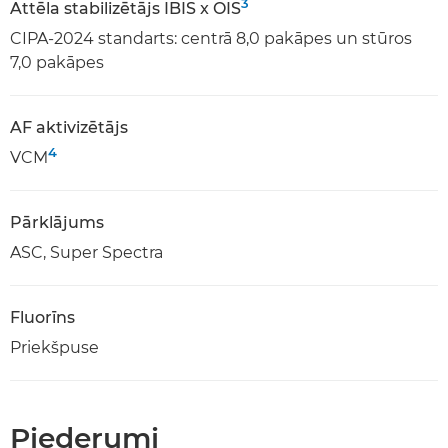
3
Attēla stabilizētājs IBIS x OIS
CIPA-2024 standarts: centrā 8,0 pakāpes un stūros
7,0 pakāpes
AF aktivizētājs
4
VCM
Pārklājums
ASC, Super Spectra
Fluorīns
Priekšpuse
Piederumi