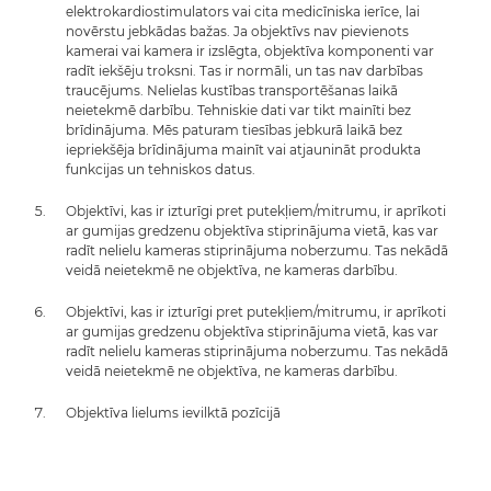
elektrokardiostimulators vai cita medicīniska ierīce, lai
novērstu jebkādas bažas. Ja objektīvs nav pievienots
kamerai vai kamera ir izslēgta, objektīva komponenti var
radīt iekšēju troksni. Tas ir normāli, un tas nav darbības
traucējums. Nelielas kustības transportēšanas laikā
neietekmē darbību. Tehniskie dati var tikt mainīti bez
brīdinājuma. Mēs paturam tiesības jebkurā laikā bez
iepriekšēja brīdinājuma mainīt vai atjaunināt produkta
funkcijas un tehniskos datus.
Objektīvi, kas ir izturīgi pret putekļiem/mitrumu, ir aprīkoti
ar gumijas gredzenu objektīva stiprinājuma vietā, kas var
radīt nelielu kameras stiprinājuma noberzumu. Tas nekādā
veidā neietekmē ne objektīva, ne kameras darbību.
Objektīvi, kas ir izturīgi pret putekļiem/mitrumu, ir aprīkoti
ar gumijas gredzenu objektīva stiprinājuma vietā, kas var
radīt nelielu kameras stiprinājuma noberzumu. Tas nekādā
veidā neietekmē ne objektīva, ne kameras darbību.
Objektīva lielums ievilktā pozīcijā