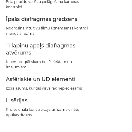
Ērta papildu vadīklu pielāgošana kameras
kontrolei
Īpašs diafragmas gredzens
Nodrošina intuitīvu filmu uzņemšanas kontroli
manuālā režīmā
11 lapiņu apaļš diafragmas
atvērums
Kinematogrāfiskam bokē efektam un
izcēlumiem
Asfēriskie un UD elementi
Izcils asums, kur tas visvairāk nepieciešams
L sērijas
Profesionāla konstrukcija un izsmalcināts
optikas dizains