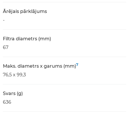
Ārējais pārklājums
-
Filtra diametrs (mm)
67
7
Maks. diametrs x garums (mm)
76,5 x 99,3
Svars (g)
636