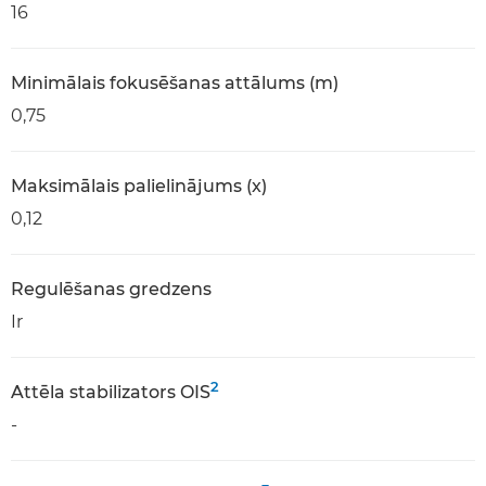
16
Minimālais fokusēšanas attālums (m)
0,75
Maksimālais palielinājums (x)
0,12
Regulēšanas gredzens
Ir
2
Attēla stabilizators OIS
-