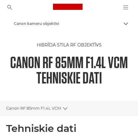
Canon Logo, back to ho
Canon kameru objektīvi
Pārsl
Canon
HIBRĪDA STILA RF OBJEKTĪVS
CANON RF 85MM F1.4L VCM
TEHNISKIE DATI
Canon RF 85mm F1.4L VCM
Toggle breadcrumbs
Pārskats
Tehniskie dati