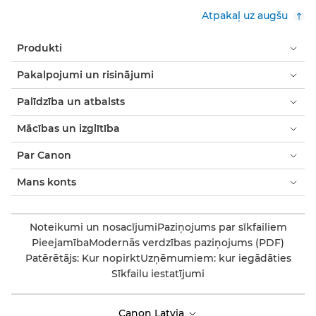
Atpakaļ uz augšu
Produkti
Pakalpojumi un risinājumi
Palīdzība un atbalsts
Mācības un izglītība
Par Canon
Mans konts
Noteikumi un nosacījumi
Paziņojums par sīkfailiem
Pieejamība
Modernās verdzības paziņojums (PDF)
Patērētājs: Kur nopirkt
Uzņēmumiem: kur iegādāties
Sīkfailu iestatījumi
Canon Latvia