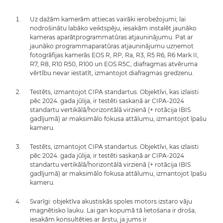
Uz dažām kamerām attiecas vairāki ierobežojumi; lai
nodrošinātu labāko veiktspēju, iesakām instalēt jaunāko
kameras aparātprogrammatūras atjauninājumu. Pat ar
jaunāko programmaparatūras atjauninājumu uzņemot
fotogrāfijas kamerās EOS R, RP, Ra, R3, R5 R6, R6 Mark II,
R7, R8, R10 R50, R100 un EOS R5C, diafragmas atvēruma
vērtību nevar iestatīt, izmantojot diafragmas gredzenu.
Testēts, izmantojot CIPA standartus. Objektīvi, kas izlaisti
pēc 2024. gada jūlija, ir testēti saskaņā ar CIPA-2024
standartu vertikālā/horizontālā virzienā (+ rotācija IBIS
gadījumā) ar maksimālo fokusa attālumu, izmantojot īpašu
kameru.
Testēts, izmantojot CIPA standartus. Objektīvi, kas izlaisti
pēc 2024. gada jūlija, ir testēti saskaņā ar CIPA-2024
standartu vertikālā/horizontālā virzienā (+ rotācija IBIS
gadījumā) ar maksimālo fokusa attālumu, izmantojot īpašu
kameru.
Svarīgi: objektīva akustiskās spoles motors izstaro vāju
magnētisko lauku. Lai gan kopumā tā lietošana ir droša,
iesakām konsultēties ar ārstu, ja jums ir