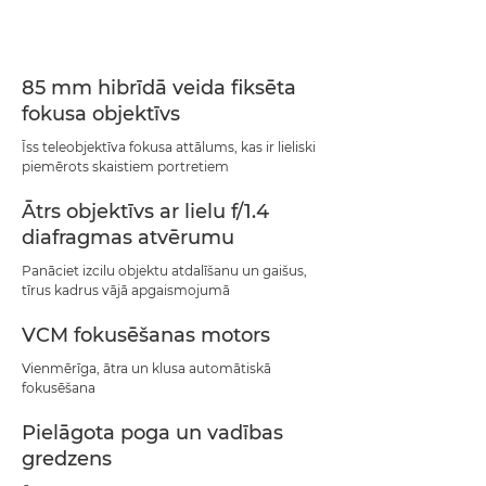
Tehniskie dati
Atbalsts
85 mm hibrīdā veida fiksēta
fokusa objektīvs
Īss teleobjektīva fokusa attālums, kas ir lieliski
piemērots skaistiem portretiem
Ātrs objektīvs ar lielu f/1.4
diafragmas atvērumu
Panāciet izcilu objektu atdalīšanu un gaišus,
tīrus kadrus vājā apgaismojumā
VCM fokusēšanas motors
Vienmērīga, ātra un klusa automātiskā
fokusēšana
Pielāgota poga un vadības
gredzens