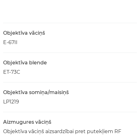
Objektīva vāciņš
E-67II
Objektīva blende
ET-73C
Objektīva somiņa/maisiņš
LP1219
Aizmugures vāciņš
Objektīva vāciņš aizsardzībai pret putekļiem RF