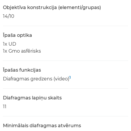
Objektīva konstrukcija (elementi/grupas)
14/10
Īpaša optika
1x UD
1x Gmo asfērisks
Īpašas funkcijas
1
Diafragmas gredzens (video)
Diafragmas lapiņu skaits
11
Minimālais diafragmas atvērums