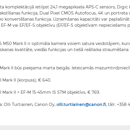
a komplektācijā ietilpst 24,1 megapikseļa APS-C sensors, Digic 
rakstīšanas funkcija, Dual Pixel CMOS Autofocus, 4K un portreta 
o konvertēšanas funkcija. Uzņemšanas kapacitāti var paplašināt
F-M vai EF/EF-S objektīvu (EF/EF-S objektīvam nepieciešams p
M50 Mark II ir optimāla kamera visiem satura veidotājiem, kuri
skaņas kvalitāte, viedās funkcijas un tiešā reāllaika straumēšana 
ark II būs pieejama marta beigās. Ieteicamās mazumtirdzniecī
Mark II (korpuss), € 640.
Mark II + EF-M 15-45mm IS STM objektīvs, € 769.
a: Olli Turtiainen, Canon Oy,
olli.turtiainen@canon.fi
, tālr. +358