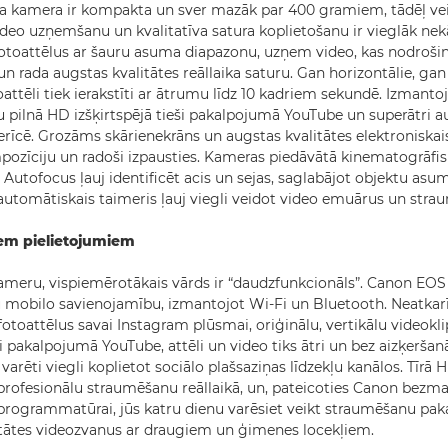
a kamera ir kompakta un sver mazāk par 400 gramiem, tādēļ ve
ideo uzņemšanu un kvalitatīva satura koplietošanu ir vieglāk nek
toattēlus ar šauru asuma diapazonu, uzņem video, kas nodrošin
un rada augstas kvalitātes reāllaika saturu. Gan horizontālie, gan
oattēli tiek ierakstīti ar ātrumu līdz 10 kadriem sekundē. Izmant
 pilnā HD izšķirtspējā tieši pakalpojumā YouTube un superātri 
ierīcē. Grozāms skārienekrāns un augstas kvalitātes elektroniskai
mpozīciju un radoši izpausties. Kameras piedāvātā kinematogrāfis
Autofocus ļauj identificēt acis un sejas, saglabājot objektu asu
automātiskais taimeris ļauj viegli veidot video emuārus un stra
em pielietojumiem
ameru, vispiemērotākais vārds ir “daudzfunkcionāls”. Canon EOS
 mobilo savienojamību, izmantojot Wi-Fi un Bluetooth. Neatkarīg
otoattēlus savai Instagram plūsmai, oriģinālu, vertikālu videokl
i pakalpojumā YouTube, attēli un video tiks ātri un bez aizķerša
s varēti viegli koplietot sociālo plašsaziņas līdzekļu kanālos. Tīrā
 profesionālu straumēšanu reāllaikā, un, pateicoties Canon bez
programmatūrai, jūs katru dienu varēsiet veikt straumēšanu pa
itātes videozvanus ar draugiem un ģimenes locekļiem.