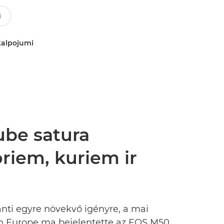
kalpojumi
ube satura
riem, kuriem ir
ánti egyre növekvő igényre, a mai
on Europe ma bejelentette az EOS M50