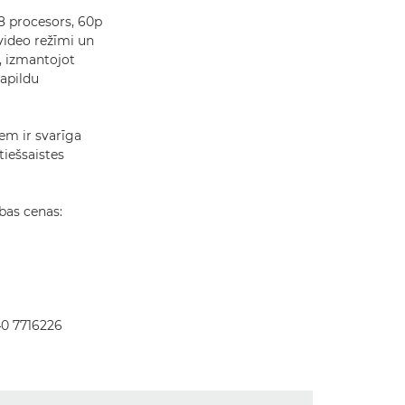
8 procesors, 60p
video režīmi un
, izmantojot
apildu
em ir svarīga
tiešsaistes
bas cenas:
 40 7716226