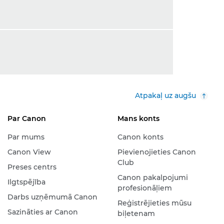
Atpakaļ uz augšu
Par Canon
Mans konts
Par mums
Canon konts
Canon View
Pievienojieties Canon
Club
Preses centrs
Canon pakalpojumi
Ilgtspējība
profesionāļiem
Darbs uzņēmumā Canon
Reģistrējieties mūsu
Sazināties ar Canon
biļetenam