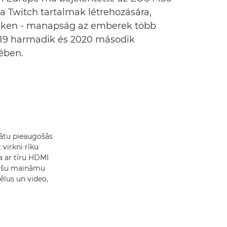
 a Twitch tartalmak létrehozására,
sökken - manapság az emberek több
2019 harmadik és 2020 második
rében.
nātu pieaugošās
 virkni rīku
a ar tīru HDMI
lašu maināmu
ēlus un video,