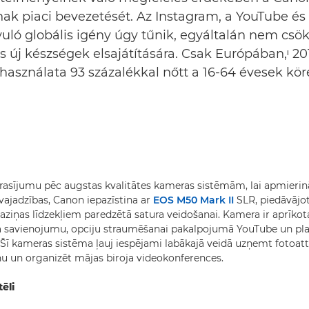
nak piaci bevezetését. Az Instagram, a YouTube és
uló globális igény úgy tűnik, egyáltalán nem c
és új készségek elsajátítására. Csak Európában,ᶦ 
 használata 93 százalékkal nőtt a 16-64 évesek kö
rasījumu pēc augstas kvalitātes kameras sistēmām, lai apmieri
vajadzības, Canon iepazīstina ar
EOS M50 Mark II
SLR, piedāvājot
saziņas līdzekļiem paredzētā satura veidošanai. Kamera ir aprīkot
na savienojumu, opciju straumēšanai pakalpojumā YouTube un p
. Šī kameras sistēma ļauj iespējami labākajā veidā uzņemt fotoatt
u un organizēt mājas biroja videokonferences.
ēli