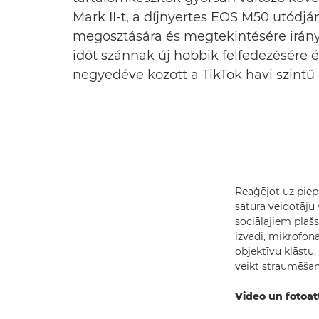
Mark II-t, a díjnyertes EOS M50 utódjá
megosztására és megtekintésére irány
időt szánnak új hobbik felfedezésére 
negyedéve között a TikTok havi szintű
Reaģējot uz piep
satura veidotāju 
sociālajiem plaš
izvadi, mikrofo
objektīvu klāstu
veikt straumēšan
Video un fotoatt