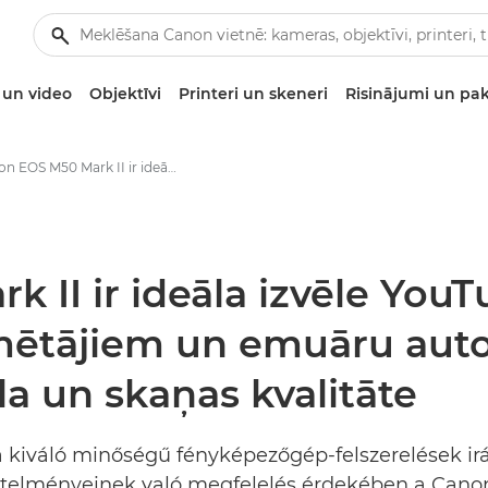
un video
Objektīvi
Printeri un skeneri
Risinājumi un pa
Canon EOS M50 Mark II ir ideāla izvēle YouTube satura veidotājiem, straumētājiem un emuāru autoriem, kuriem ir svarīga augsta attēla un skaņas kvalitāte - Canon preses centrs
 II ir ideāla izvēle YouT
mētājiem un emuāru auto
la un skaņas kvalitāte
 a kiváló minőségű fényképezőgép-felszerelések ir
vetelményeinek való megfelelés érdekében a Can