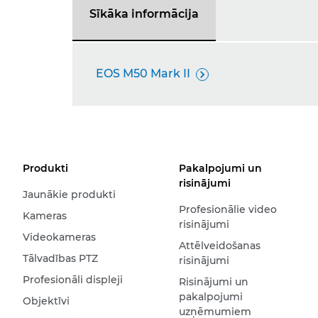
Sīkāka informācija
EOS M50 Mark II

Produkti
Pakalpojumi un
risinājumi
Jaunākie produkti
Profesionālie video
Kameras
risinājumi
Videokameras
Attēlveidošanas
Tālvadības PTZ
risinājumi
Profesionāli displeji
Risinājumi un
pakalpojumi
Objektīvi
uzņēmumiem