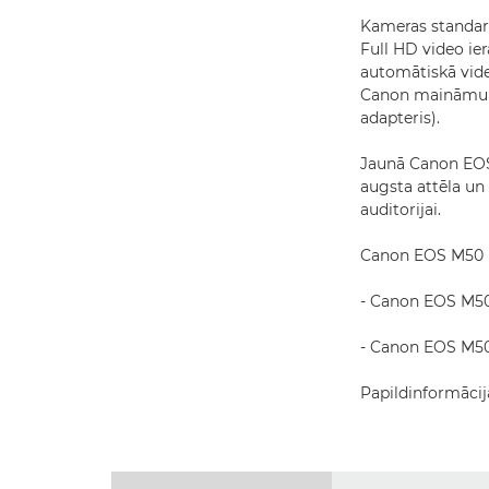
Kameras standart
Full HD video ie
automātiskā vide
Canon maināmu E
adapteris).
Jaunā Canon EOS 
augsta attēla un 
auditorijai.
Canon EOS M50 M
- Canon EOS M50 
- Canon EOS M50 
Papildinformācij