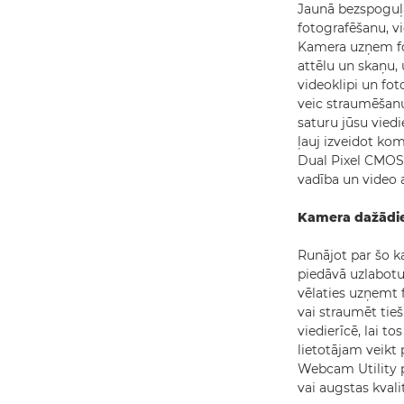
Jaunā bezspoguļ
fotografēšanu, v
Kamera uzņem fo
attēlu un skaņu, 
videoklipi un fot
veic straumēšanu
saturu jūsu vied
ļauj izveidot ko
Dual Pixel CMOS 
vadība un video 
Kamera dažādi
Runājot par šo k
piedāvā uzlabotu
vēlaties uzņemt f
vai straumēt tieš
viedierīcē, lai to
lietotājam veikt
Webcam Utility 
vai augstas kval