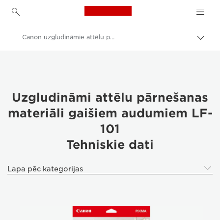
Canon Logo, back to h
Canon uzgludināmie attēlu pārnešanas materiāli gaišiem audumiem LF-101
Pārsl
atpak
Canon
navig
Canon printeri
Fotopapīrs — A4, A3, A3+, A2, 4 x 6, 5 x 5, 5 x 7 — glancēts, matēts, spīdīgs
Uzgludināmi attēlu pārnešanas
materiāli gaišiem audumiem LF-
Canon uzgludināmie attēlu pārnešanas materiāli gaišiem audumiem LF-101
101
Tehniskie dati
Lapa pēc kategorijas