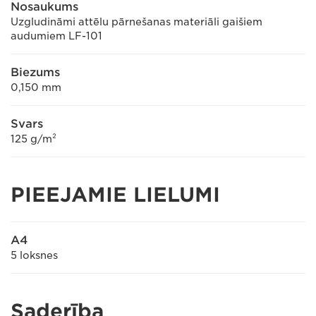
Nosaukums
Uzgludināmi attēlu pārnešanas materiāli gaišiem
audumiem LF-101
Biezums
0,150 mm
Svars
125 g/m²
PIEEJAMIE LIELUMI
A4
5 loksnes
Saderība