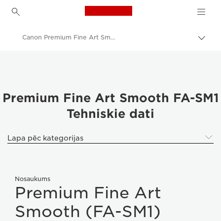
Canon Logo, back to h
Canon Premium Fine Art Smooth FA-SM1 — A4, A3, A3+, A2
Pārsl
atpak
Canon
navig
Canon printeri
Fotopapīrs — A4, A3, A3+, A2, 4 x 6, 5 x 5, 5 x 7 — glancēts, matēts, spīdīgs
Premium Fine Art Smooth FA-SM1
Tehniskie dati
Canon Premium Fine Art Smooth FA-SM1 — A4, A3, A3+, A2
Lapa pēc kategorijas
Nosaukums
Premium Fine Art
Smooth (FA-SM1)