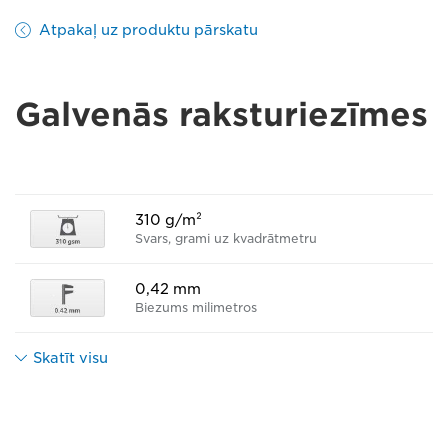
Atpakaļ uz produktu pārskatu
Galvenās raksturiezīmes
310 g/m²
Svars, grami uz kvadrātmetru
0,42 mm
Biezums milimetros
Skatīt visu