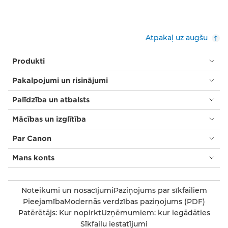
Atpakaļ uz augšu
Produkti
Pakalpojumi un risinājumi
Palīdzība un atbalsts
Mācības un izglītība
Par Canon
Mans konts
Noteikumi un nosacījumi
Paziņojums par sīkfailiem
Pieejamība
Modernās verdzības paziņojums (PDF)
Patērētājs: Kur nopirkt
Uzņēmumiem: kur iegādāties
Sīkfailu iestatījumi