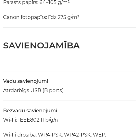
Parasts papīrs: 64–105 g/m²
Canon fotopapīrs: līdz 275 g/m²
SAVIENOJAMĪBA
Vadu savienojumi
Ātrdarbīgs USB (B ports)
Bezvadu savienojumi
Wi-Fi: IEEE802.11 b/g/n
Wi-Fi drošība: WPA-PSK, WPA2-PSK, WEP,