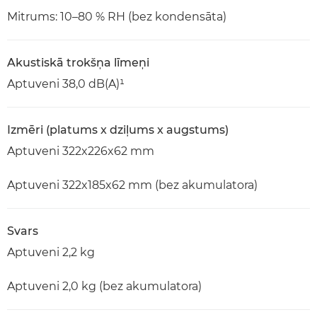
Mitrums: 10–80 % RH (bez kondensāta)
Akustiskā trokšņa līmeņi
Aptuveni 38,0 dB(A)¹
Izmēri (platums x dziļums x augstums)
Aptuveni 322x226x62 mm
Aptuveni 322x185x62 mm (bez akumulatora)
Svars
Aptuveni 2,2 kg
Aptuveni 2,0 kg (bez akumulatora)