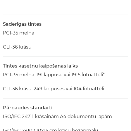
Saderīgas tintes
PGI-35 melna
CLI-36 krāsu
Tintes kasetņu kalpošanas laiks
PGI-35 melna: 191 lappuse vai 1915 fotoattēli*
CLI-36 krāsu: 249 lappuses vai 104 fotoattēli
Pārbaudes standarti
ISO/IEC 24711 krāsainām A4 dokumentu lapām
ISO/IEC 29102 10x15 cm krāsu bezapmaļu