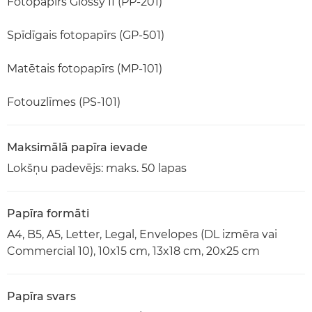
Fotopapīrs Glossy II (PP-201)
Spīdīgais fotopapīrs (GP-501)
Matētais fotopapīrs (MP-101)
Fotouzlīmes (PS-101)
Maksimālā papīra ievade
Lokšņu padevējs: maks. 50 lapas
Papīra formāti
A4, B5, A5, Letter, Legal, Envelopes (DL izmēra vai
Commercial 10), 10x15 cm, 13x18 cm, 20x25 cm
Papīra svars