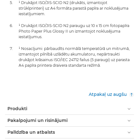
¹ Drukājot ISO/JIS-SCID N2 (drukāts, izmantojot
strūklprinteri) uz A4 formāta parastā papīra ar noklusējuma
iestatījumiem.
¹ Drukājot ISO/JIS-SCID N2 paraugu uz 10 x 15 cm fotopapīra
Photo Paper Plus Glossy II un izmantojot noklusējuma
iestatījumus.
¹ Nosacījumi: pārbaudīts normālā temperatūrā un mitrumā,
izmantojot pilnībā uzlādētu akumulatoru, nepārtraukti
drukājot krāsainus ISO/IEC 24712 failus (5 paraugi) uz parasta
A4 papīra printera draivera standarta režīmā.
Atpakaļ uz augšu
Produkti
Pakalpojumi un risinājumi
Palīdzība un atbalsts