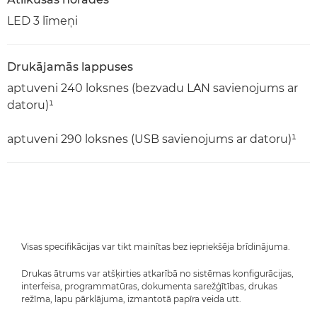
LED 3 līmeņi
Drukājamās lappuses
aptuveni 240 loksnes (bezvadu LAN savienojums ar
datoru)¹
aptuveni 290 loksnes (USB savienojums ar datoru)¹
Visas specifikācijas var tikt mainītas bez iepriekšēja brīdinājuma.
Drukas ātrums var atšķirties atkarībā no sistēmas konfigurācijas,
interfeisa, programmatūras, dokumenta sarežģītības, drukas
režīma, lapu pārklājuma, izmantotā papīra veida utt.