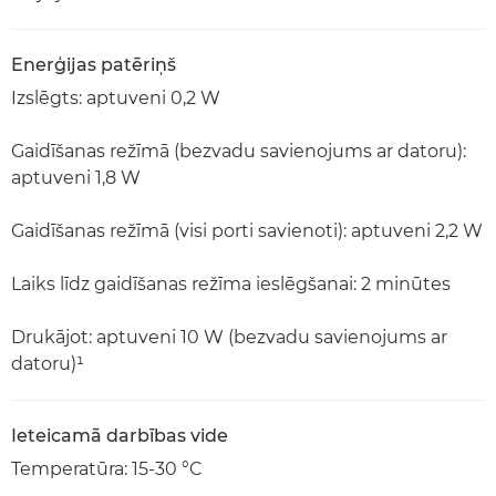
Enerģijas patēriņš
Izslēgts: aptuveni 0,2 W
Gaidīšanas režīmā (bezvadu savienojums ar datoru):
aptuveni 1,8 W
Gaidīšanas režīmā (visi porti savienoti): aptuveni 2,2 W
Laiks līdz gaidīšanas režīma ieslēgšanai: 2 minūtes
Drukājot: aptuveni 10 W (bezvadu savienojums ar
datoru)¹
Ieteicamā darbības vide
Temperatūra: 15-30 °C