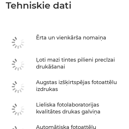
Pārskats
Tehniskie dati
Tehniskie dati
PĒRCIET TINTI
Ērta un vienkārša nomaiņa
Ļoti mazi tintes pilieni precīzai
drukāšanai
Augstas izšķirtspējas fotoattēlu
izdrukas
Lieliska fotolaboratorijas
kvalitātes drukas galviņa
Automātiska fotoattēlu