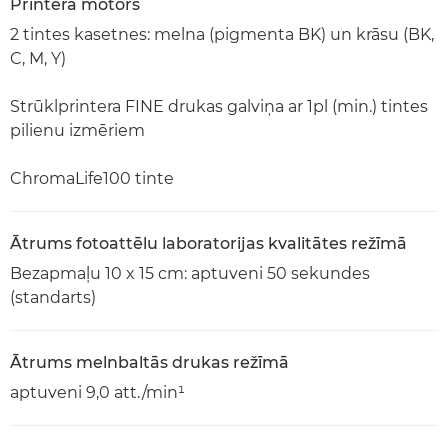
Printera motors
2 tintes kasetnes: melna (pigmenta BK) un krāsu (BK,
C, M, Y)
Strūklprintera FINE drukas galviņa ar 1pl (min.) tintes
pilienu izmēriem
ChromaLife100 tinte
Ātrums fotoattēlu laboratorijas kvalitātes režīmā
Bezapmaļu 10 x 15 cm: aptuveni 50 sekundes
(standarts)
Ātrums melnbaltās drukas režīmā
aptuveni 9,0 att./min¹