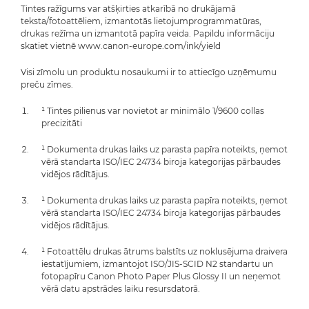
Tintes ražīgums var atšķirties atkarībā no drukājamā
teksta/fotoattēliem, izmantotās lietojumprogrammatūras,
drukas režīma un izmantotā papīra veida. Papildu informāciju
skatiet vietnē www.canon-europe.com/ink/yield
Visi zīmolu un produktu nosaukumi ir to attiecīgo uzņēmumu
preču zīmes.
¹ Tintes pilienus var novietot ar minimālo 1/9600 collas
precizitāti
¹ Dokumenta drukas laiks uz parasta papīra noteikts, ņemot
vērā standarta ISO/IEC 24734 biroja kategorijas pārbaudes
vidējos rādītājus.
¹ Dokumenta drukas laiks uz parasta papīra noteikts, ņemot
vērā standarta ISO/IEC 24734 biroja kategorijas pārbaudes
vidējos rādītājus.
¹ Fotoattēlu drukas ātrums balstīts uz noklusējuma draivera
iestatījumiem, izmantojot ISO/JIS-SCID N2 standartu un
fotopapīru Canon Photo Paper Plus Glossy II un neņemot
vērā datu apstrādes laiku resursdatorā.