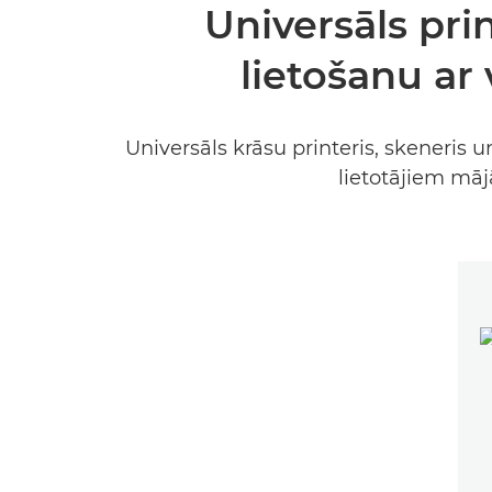
Universāls prin
lietošanu a
Universāls krāsu printeris, skeneri
lietotājiem māj