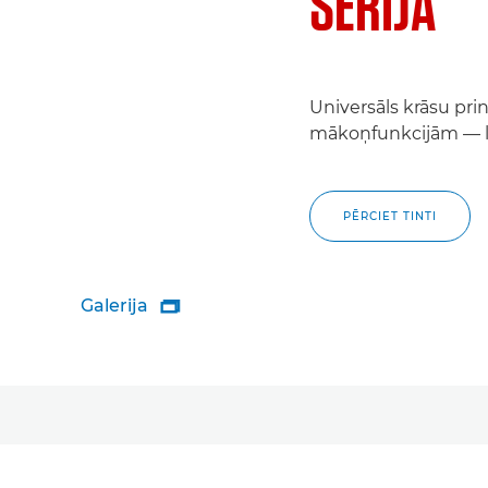
SĒRIJA
Universāls krāsu pri
mākoņfunkcijām — lie
PĒRCIET TINTI
Galerija
