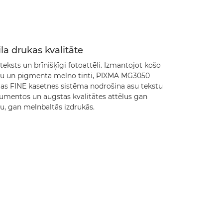
ila drukas kvalitāte
teksts un brīnišķīgi fotoattēli. Izmantojot košo
su un pigmenta melno tinti, PIXMA MG3050
jas FINE kasetnes sistēma nodrošina asu tekstu
umentos un augstas kvalitātes attēlus gan
u, gan melnbaltās izdrukās.