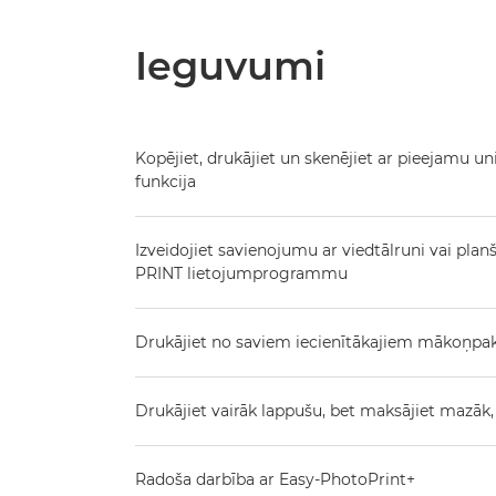
Ieguvumi
Kopējiet, drukājiet un skenējiet ar pieejamu uni
funkcija
Izveidojiet savienojumu ar viedtālruni vai pla
PRINT lietojumprogrammu
Drukājiet no saviem iecienītākajiem mākoņp
Drukājiet vairāk lappušu, bet maksājiet mazāk,
Radoša darbība ar Easy-PhotoPrint+