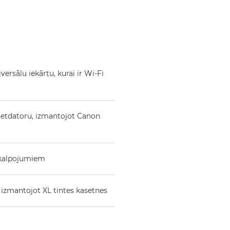
versālu iekārtu, kurai ir Wi-Fi
nšetdatoru, izmantojot Canon
akalpojumiem
 izmantojot XL tintes kasetnes