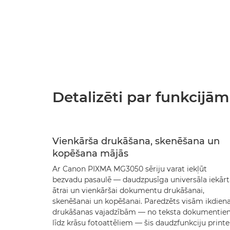
Detalizēti par funkcijām
Vienkārša drukāšana, skenēšana un
kopēšana mājās
Ar Canon PIXMA MG3050 sēriju varat iekļūt
bezvadu pasaulē — daudzpusīga universāla iekārt
ātrai un vienkāršai dokumentu drukāšanai,
skenēšanai un kopēšanai. Paredzēts visām ikdien
drukāšanas vajadzībām — no teksta dokumenti
līdz krāsu fotoattēliem — šis daudzfunkciju printe