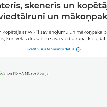
teris, skeneris un kopētā
r viedtālruni un mākoņpa
s un kopētājs ar Wi-Fi savienojumu un mākoņpakalp
ās, kuri vēlas drukāt no sava viedtālruņa, klēpjdat
Skatīt visus tehniskos datus
