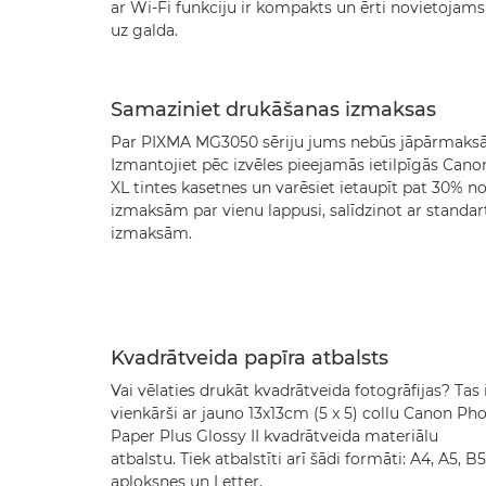
ar Wi-Fi funkciju ir kompakts un ērti novietojams
uz galda.
Samaziniet drukāšanas izmaksas
Par PIXMA MG3050 sēriju jums nebūs jāpārmaksā
Izmantojiet pēc izvēles pieejamās ietilpīgās Cano
XL tintes kasetnes un varēsiet ietaupīt pat 30% n
izmaksām par vienu lappusi, salīdzinot ar standar
izmaksām.
Kvadrātveida papīra atbalsts
Vai vēlaties drukāt kvadrātveida fotogrāfijas? Tas 
vienkārši ar jauno 13x13cm (5 x 5) collu Canon Ph
Paper Plus Glossy II kvadrātveida materiālu
atbalstu. Tiek atbalstīti arī šādi formāti: A4, A5, B5
aploksnes un Letter.