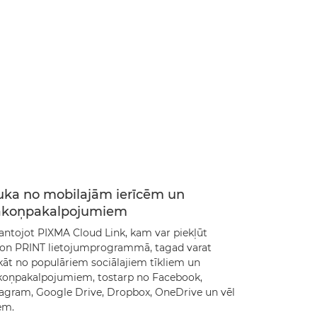
uka no mobilajām ierīcēm un
koņpakalpojumiem
antojot PIXMA Cloud Link, kam var piekļūt
on PRINT lietojumprogrammā, tagad varat
kāt no populāriem sociālajiem tīkliem un
oņpakalpojumiem, tostarp no Facebook,
tagram, Google Drive, Dropbox, OneDrive un vēl
em.