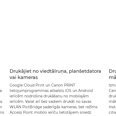
Drukājiet no viedtālruņa, planšetdatora
Dr
vai kameras
mā
Google Cloud Print un Canon PRINT
Izm
a
lietojumprogrammas atbalsts iOS un Android
Can
ierīcēm nodrošina drukāšanu no mobilajām
dru
as
ierīcēm. Varat arī bez vadiem drukāt no savas
māk
em
WLAN PictBridge saderīgās kameras, bet režīms
Ins
ris
Access Point mobilo ierīču lietotājiem sniedz
citi