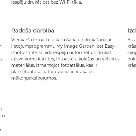
iespēju drukāt pat bez Wi-Fi tīkla.
Radoša darbība
Izc
.
Vienkārša fotoattēlu kārtošana un drukāšana ar
Ass 
n
lietojumprogrammu My Image Garden, bet Easy-
krā
o
PhotoPrint+ sniedz iespēju noformēt un drukāt
sēri
ta
apsveikuma kartītes, fotoattēlu kolāžas un vēl citus
dok
materiālus, izmantojot fotoattēlus, kas ir
krās
planšetdatorā, datorā vai iecienītākajos
mākoņpakalpojumos.
ir
oto
,