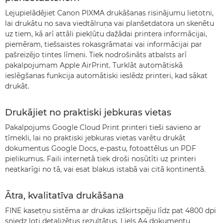
Lejupielādējiet Canon PIXMA drukāšanas risinājumu lietotni,
lai drukātu no sava viedtālruņa vai planšetdatora un skenētu
uz tiem, kā arī attāli piekļūtu dažādai printera informācijai,
piemēram, tiešsaistes rokasgrāmatai vai informācijai par
pašreizējo tintes līmeni. Tiek nodrošināts atbalsts arī
pakalpojumam Apple AirPrint. Turklāt automātiskā
ieslēgšanas funkcija automātiski ieslēdz printeri, kad sākat
drukāt.
Drukājiet no praktiski jebkuras vietas
Pakalpojums Google Cloud Print printeri tieši savieno ar
tīmekli, lai no praktiski jebkuras vietas varētu drukāt
dokumentus Google Docs, e-pastu, fotoattēlus un PDF
pielikumus. Faili internetā tiek droši nosūtīti uz printeri
neatkarīgi no tā, vai esat blakus istabā vai citā kontinentā.
Ātra, kvalitatīva drukāšana
FINE kasetņu sistēma ar drukas izšķirtspēju līdz pat 4800 dpi
sniedz ļoti detalizētus rezultātus. Liels A4 dokumentu