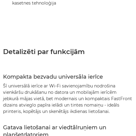
kasetnes tehnoloģija
Detalizēti par funkcijām
Kompakta bezvadu universāla ierīce
Šī universālā ierīce ar Wi-Fi savienojamību nodrošina
vienkāršu drukāšanu no datora un mobilajām ierīcēm
jebkurā mājas vietā, bet modernais un kompaktais FastFront
dizains atvieglo papīra ielādi un tintes nomaiņu - ideāls
printeris, kopētājs un skenētājs ikdienas lietošanai.
Gatava lietošanai ar viedtālruņiem un
planšetdatoriem