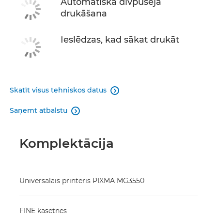
Automātiska divpusēja
drukāšana
Ieslēdzas, kad sākat drukāt
Skatīt visus tehniskos datus

Saņemt atbalstu

Komplektācija
Universālais printeris PIXMA MG3550
FINE kasetnes