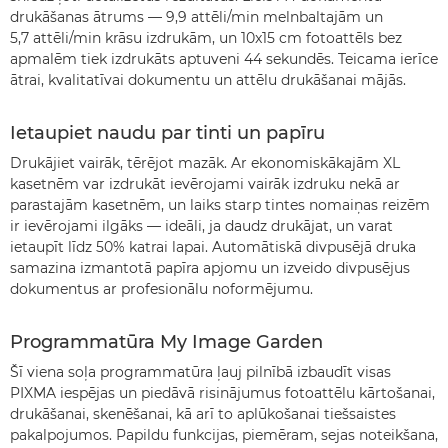
drukāšanas ātrums — 9,9 attēli/min melnbaltajām un
5,7 attēli/min krāsu izdrukām, un 10x15 cm fotoattēls bez
apmalēm tiek izdrukāts aptuveni 44 sekundēs. Teicama ierīce
ātrai, kvalitatīvai dokumentu un attēlu drukāšanai mājās.
Ietaupiet naudu par tinti un papīru
Drukājiet vairāk, tērējot mazāk. Ar ekonomiskākajām XL
kasetnēm var izdrukāt ievērojami vairāk izdruku nekā ar
parastajām kasetnēm, un laiks starp tintes nomaiņas reizēm
ir ievērojami ilgāks — ideāli, ja daudz drukājat, un varat
ietaupīt līdz 50% katrai lapai. Automātiskā divpusējā druka
samazina izmantotā papīra apjomu un izveido divpusējus
dokumentus ar profesionālu noformējumu.
Programmatūra My Image Garden
Šī viena soļa programmatūra ļauj pilnībā izbaudīt visas
PIXMA iespējas un piedāvā risinājumus fotoattēlu kārtošanai,
drukāšanai, skenēšanai, kā arī to aplūkošanai tiešsaistes
pakalpojumos. Papildu funkcijas, piemēram, sejas noteikšana,