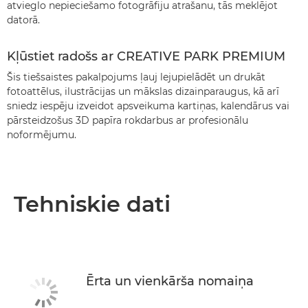
atvieglo nepieciešamo fotogrāfiju atrašanu, tās meklējot
datorā.
Kļūstiet radošs ar CREATIVE PARK PREMIUM
Šis tiešsaistes pakalpojums ļauj lejupielādēt un drukāt
fotoattēlus, ilustrācijas un mākslas dizainparaugus, kā arī
sniedz iespēju izveidot apsveikuma kartiņas, kalendārus vai
pārsteidzošus 3D papīra rokdarbus ar profesionālu
noformējumu.
Tehniskie dati
Ērta un vienkārša nomaiņa