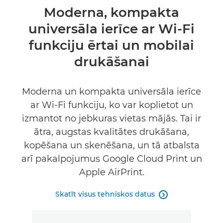
Pārskats
Moderna, kompakta
universāla ierīce ar Wi-Fi
Tehniskie dati
funkciju ērtai un mobilai
Atbalsts
drukāšanai
PĒRCIET TINTI
Moderna un kompakta universāla ierīce
ar Wi-Fi funkciju, ko var koplietot un
izmantot no jebkuras vietas mājās. Tai ir
ātra, augstas kvalitātes drukāšana,
kopēšana un skenēšana, un tā atbalsta
arī pakalpojumus Google Cloud Print un
Apple AirPrint.
Skatīt visus tehniskos datus
