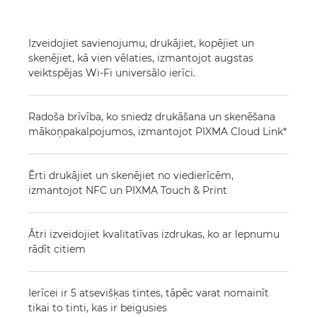
Izveidojiet savienojumu, drukājiet, kopējiet un
skenējiet, kā vien vēlaties, izmantojot augstas
veiktspējas Wi-Fi universālo ierīci.
Radoša brīvība, ko sniedz drukāšana un skenēšana
mākoņpakalpojumos, izmantojot PIXMA Cloud Link*
Ērti drukājiet un skenējiet no viedierīcēm,
izmantojot NFC un PIXMA Touch & Print
Ātri izveidojiet kvalitatīvas izdrukas, ko ar lepnumu
rādīt citiem
Ierīcei ir 5 atsevišķas tintes, tāpēc varat nomainīt
tikai to tinti, kas ir beigusies