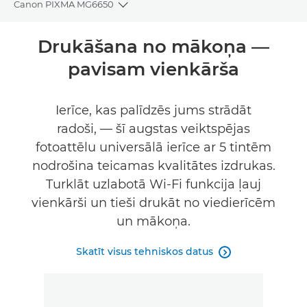
Canon PIXMA MG6650
Toggle breadcrumbs
Pārskats
Drukāšana no mākoņa —
pavisam vienkārša
Tehniskie dati
Atbalsts
Ierīce, kas palīdzēs jums strādāt
radoši, — šī augstas veiktspējas
PĒRCIET TINTI
fotoattēlu universālā ierīce ar 5 tintēm
nodrošina teicamas kvalitātes izdrukas.
Turklāt uzlabotā Wi-Fi funkcija ļauj
vienkārši un tieši drukāt no viedierīcēm
un mākoņa.
Skatīt visus tehniskos datus
