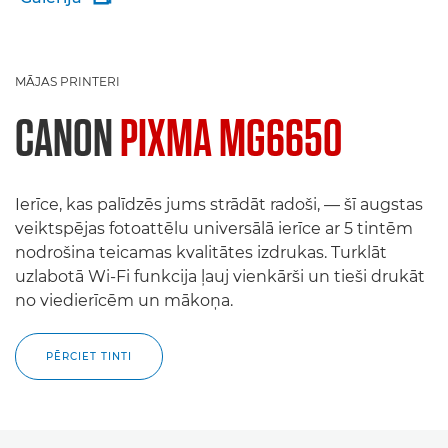
MĀJAS PRINTERI
CANON
PIXMA MG6650
Ierīce, kas palīdzēs jums strādāt radoši, — šī augstas
veiktspējas fotoattēlu universālā ierīce ar 5 tintēm
nodrošina teicamas kvalitātes izdrukas. Turklāt
uzlabotā Wi-Fi funkcija ļauj vienkārši un tieši drukāt
no viedierīcēm un mākoņa.
PĒRCIET TINTI