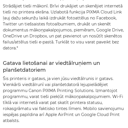
Strādājiet tieši mākonī. Brīvi drukājiet un skenējiet internetā
tieši no printera ekrāna. Uzlabotā funkcija PIXMA Cloud Link
ļauj dažu sekunžu laikā izdrukāt fotoattēlus no Facebook,
Twitter un tiešsaistes fotoalbumiem, drukāt un skenēt
dokumentus mākoņpakalpojumos, piemēram, Google Drive,
OneDrive un Dropbox, un pat pievienot un nosūtīt skenētos
failus/attēlus tieši e-pastā. Turklāt to visu varat paveikt bez
datora.*
Gatava lietošanai ar viedtālruņiem un
planšetdatoriem
Šis printeris ir gatavs, ja vien jūsu viedtālrunis ir gatavs.
Vienkārši viedtālrunī vai planšetdatorā lejupielādējiet
programmu Canon PIXMA Printing Solutions. Izmantojot
programmu, varat tieši piekļūt mākoņpakalpojumiem. Wi-Fi
tīklā vai internetā varat pat skatīt printera statusu,
rokasgrāmatu vai faktisko tintes līmeni. Mobilo savienojumu
iespējas papildina arī Apple AirPrint un Google Cloud Print
atbalsts.