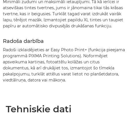
Minimāli zudumi un maksimāli ietaupījumi. Tā kā ierīcei ir
atsevišķas tintes tvertnes, jums ir jānomaina tikai tās krāsas
tvertne, kas ir beigusies. Turklāt tagad varat izdrukāt vairāk
lapu, tērējot mazāk. Izmantojiet papildu XL tintes un taupiet
papīru ar automātisko divpusējās drukāšanas funkciju.
Radoša darbība
Radoši izklaidējieties ar Easy Photo Print+ (funkcija pieejama
programmā PIXMA Printing Solutions). Noformējiet
apsveikuma kartiņas, fotoattēlu kolāžas un citus
dokumentus, kā arī drukājiet tos, izmantojot šo tīmekļa
pakalpojumu, turklāt attēlus varat lietot no planšetdatora,
viedtālruņa, datora vai mākoņa.
Tehniskie dati