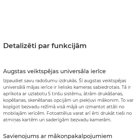
Detalizēti par funkcijām
Augstas veiktspējas universāla ierīce
Izpaudiet savu radošumu izdrukās. Šī augstas veiktspējas
universālā mājas ierīce ir lielisks kameras sabiedrotais. Tā ir
aprīkota ar uzlabotu 5 tinšu sistēmu, ātrām drukāšanas,
kopēšanas, skenēšanas opcijām un piekļuvi mākonim. To var
kopīgot bezvadu režīmā visā mājā un izmantot attāli no
mobilajām ierīcēm. Fotoattēlus varat arī ērti drukāt tieši no
atmiņas kartēm un saderīgām bezvadu kamerām.
Savienojums ar mākoņpakalpojumiem