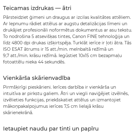
Teicamas izdrukas — ātri
Pārsteidziet ģimeni un draugus ar izcilas kvalitātes attēliem.
Ar lepnumu rādiet attēlus ar augstu detalizācijas līmeni un
drukājiet profesionāli noformētus dokumentus ar asu tekstu.
To nodrošina 5 atsevišķas tintes, Canon FINE tehnoloģija un
līdz 4800 dpi drukas izšķirtspēja. Turklāt ierīce ir ļoti ātra. Tās
ISO ESAT ātrums ir 15 att./min. melnbaltā režīmā un
9,7 att./min. krāsu režīmā. Iegūstiet 10x15 cm bezapmaļu
fotoattēlu nieka 44 sekundēs.
Vienkārša skārienvadība
Pirmšķirīgi pieskārieni. Ierīces darbība ir vienkārša un
intuitīva ar pirkstu galiem. Ātri un viegli naviģējiet izvēlnēs,
izvēlieties funkcijas, priekšskatiet attēlus un izmantojiet
mākoņpakalpojumus ierīces 7,5 cm lielajā krāsu
skārienekrānā.
Ietaupiet naudu par tinti un papīru