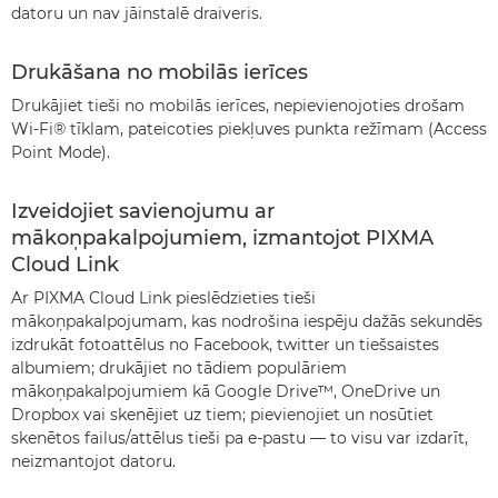
datoru un nav jāinstalē draiveris.
Drukāšana no mobilās ierīces
Drukājiet tieši no mobilās ierīces, nepievienojoties drošam
Wi-Fi® tīklam, pateicoties piekļuves punkta režīmam (Access
Point Mode).
Izveidojiet savienojumu ar
mākoņpakalpojumiem, izmantojot PIXMA
Cloud Link
Ar PIXMA Cloud Link pieslēdzieties tieši
mākoņpakalpojumam, kas nodrošina iespēju dažās sekundēs
izdrukāt fotoattēlus no Facebook, twitter un tiešsaistes
albumiem; drukājiet no tādiem populāriem
mākoņpakalpojumiem kā Google Drive™, OneDrive un
Dropbox vai skenējiet uz tiem; pievienojiet un nosūtiet
skenētos failus/attēlus tieši pa e-pastu — to visu var izdarīt,
neizmantojot datoru.