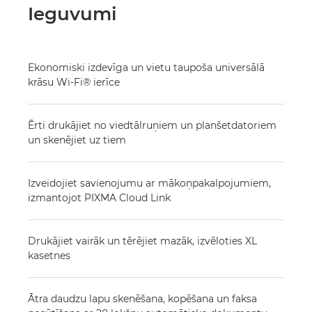
Pārskats
Ieguvumi
Tehniskie dati
Ekonomiski izdevīga un vietu taupoša universālā
Atbalsts
krāsu Wi-Fi® ierīce
PĒRCIET TINTI
Ērti drukājiet no viedtālruņiem un planšetdatoriem
un skenējiet uz tiem
Izveidojiet savienojumu ar mākoņpakalpojumiem,
izmantojot PIXMA Cloud Link
Drukājiet vairāk un tērējiet mazāk, izvēloties XL
kasetnes
Ātra daudzu lapu skenēšana, kopēšana un faksa