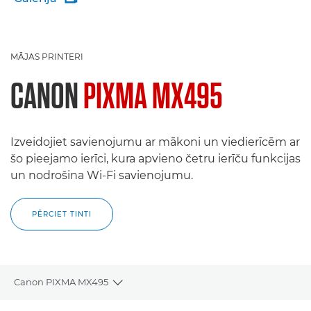
MĀJAS PRINTERI
CANON
PIXMA MX495
Izveidojiet savienojumu ar mākoni un viedierīcēm ar
šo pieejamo ierīci, kura apvieno četru ierīču funkcijas
un nodrošina Wi-Fi savienojumu.
PĒRCIET TINTI
Canon PIXMA MX495
Toggle breadcrumbs