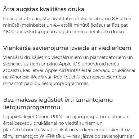
Ātra augstas kvalitātes druka
Izbaudiet ātru augstas kvalitātes druku ar ātrumu 8,8 attēli
minūtē (melnbalta) un 4,4 attēli minūtē (krāsu) ar līdz pat
4800 dpi izšķirtspēju un augsta līmeņa detalizētu druku.
Vienkārša savienojuma izveide ar viedierīcēm
Vienkārši drukājiet no viedtālruņiem un planšetdatoriem un
skenējiet uz tiem ar pilnu Apple iOS un Android ierīču
atbalstu, kas ietver Apple AirPrint™ ērtai bezvadu drukāšanai
no iPhone®, iPad® vai iPod Touch® bez nepieciešamības
izmantot papildu lietojumprogrammas.
Bez maksas iegūstiet ērti izmantojamo
lietojumprogrammu
Lejupielādējiet Canon PRINT lietojumprogrammu ātrai un
ērtai bezvadu drukāšanai no viedtālruņiem un
planšetdatoriem. Varat drukāt no viedierīcēm un skenēt uz
tām, izmantojot Wi-Fi® tīklu — nav jāizveido savienojums ar