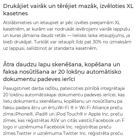
Drukājiet vairāk un tērējiet mazāk, izvēloties XL
kasetnes
Atslābinieties un ietaupiet ar pēc izvēles pieejamām XL
kasetnēm, ar kurām var nodrukāt ievērojami vairāk lappušu
un kuras jāmaina daudz retāk — lielisks laika ietaupījums, ja
bieži drukājat. Turklāt var ietaupīt līdz pat 30% no izmaksām
uz lappusi, salīdzinot ar standarta kasetnēm.
Ātra daudzu lapu skenēšana, kopēšana un
faksa nosūtīšana ar 20 lokšņu automātisko
dokumentu padeves ierīci
Paaugstiniet darba ražību, pateicoties pilnībā integrētajai
20 lokšņu automātiskajai dokumentu padeves ierīcei, kas
lielu dokumentu skenēšanu, kopēšanu un nosūtīšanu pa
faksu padara ātru un ērtu.Wi-Fi ® ir Wi-Fi Alliance preču
zīme.iPhone®, iPad® un iPod Touch® ir Apple Inc. preču
zīmes, kas reģistrētas ASV un citās valstīs.Facebook un F
logo ir uzņēmuma Facebook Inc. reģistrētas preču
zīmes.Twitter ir uzņēmuma Twitter Inc. reģistrēta preču