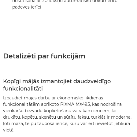
nosūtīšana ar 20 lokšņu automātisko dokumentu
padeves ierīci
Detalizēti par funkcijām
Kopīgi mājās izmantojiet daudzveidīgo
funkcionalitāti
Izbaudiet mājās darbu ar ekonomisko, ikdienas
funkcionalitātēm aprīkoto PIXMA MX495, kas nodrošina
vienkāršu bezvadu koplietošanu vairākām ierīcēm, lai
drukātu, kopētu, skenētu un sūtītu faksu, turklāt ir moderna,
ļoti maza, telpu taupoša ierīce, kuru var ērti ievietot jebkurā
vietā.