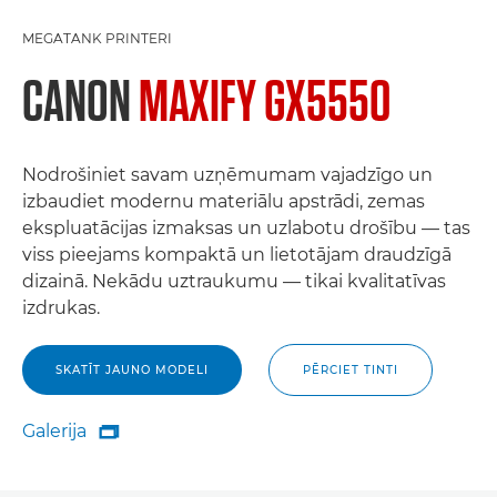
MEGATANK PRINTERI
CANON
MAXIFY GX5550
Nodrošiniet savam uzņēmumam vajadzīgo un
izbaudiet modernu materiālu apstrādi, zemas
ekspluatācijas izmaksas un uzlabotu drošību — tas
viss pieejams kompaktā un lietotājam draudzīgā
dizainā. Nekādu uztraukumu — tikai kvalitatīvas
izdrukas.
SKATĪT JAUNO MODELI
PĒRCIET TINTI
Galerija

Galerija