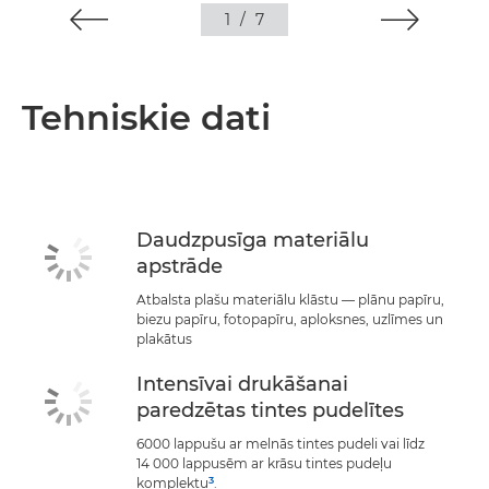
1
/
7
Tehniskie dati
Daudzpusīga materiālu
apstrāde
Atbalsta plašu materiālu klāstu — plānu papīru,
biezu papīru, fotopapīru, aploksnes, uzlīmes un
plakātus
Intensīvai drukāšanai
paredzētas tintes pudelītes
6000 lappušu ar melnās tintes pudeli vai līdz
14 000 lappusēm ar krāsu tintes pudeļu
3
komplektu
.