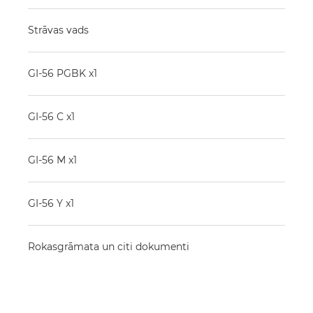
Strāvas vads
GI-56 PGBK x1
GI-56 C x1
GI-56 M x1
GI-56 Y x1
Rokasgrāmata un citi dokumenti