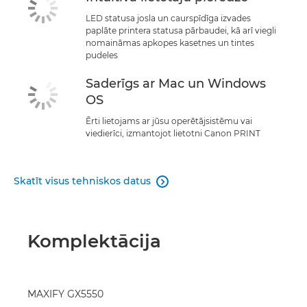
LED statusa josla un caurspīdīga izvades
paplāte printera statusa pārbaudei, kā arī viegli
nomaināmas apkopes kasetnes un tintes
pudeles
Saderīgs ar Mac un Windows
OS
Ērti lietojams ar jūsu operētājsistēmu vai
viedierīci, izmantojot lietotni Canon PRINT
Skatīt visus tehniskos datus

Komplektācija
MAXIFY GX5550