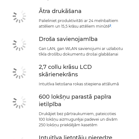
Ātra drukāšana
Palieliniet produktivitāti ar 24 melnbaltiem
2
attēliem un 15,5 krāsu attēliem minūtē
.
Droša savienojamība
Gan LAN, gan WLAN savienojumi ar uzlabotu
tīkla drošību dokumentu drošai glabāšanai
2,7 collu krāsu LCD
skārienekrāns
Intuitīva lietošana rokas stiepiena attālumā
600 lokšņu parastā papīra
ietilpība
Drukājiet bez pārtraukumiem, pateicoties
100 lokšņu aizmugurējai padevei un divām
250 lokšņu priekšējām kasetēm
Intuitīva lietotāju pieredze