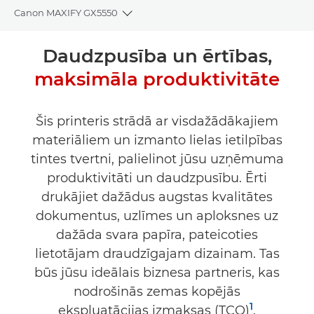
Canon MAXIFY GX5550
Toggle breadcrumbs
Pārskats
Daudzpusība un ērtības,
maksimāla produktivitāte
Tehniskie dati
PĒRCIET TINTI
Šis printeris strādā ar visdažādākajiem
materiāliem un izmanto lielas ietilpības
tintes tvertni, palielinot jūsu uzņēmuma
produktivitāti un daudzpusību. Ērti
drukājiet dažādus augstas kvalitātes
dokumentus, uzlīmes un aploksnes uz
dažāda svara papīra, pateicoties
lietotājam draudzīgajam dizainam. Tas
būs jūsu ideālais biznesa partneris, kas
nodrošinās zemas kopējās
1
ekspluatācijas izmaksas (TCO)
.