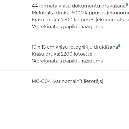
6
A4 formāta krāsu dokumentu drukāšana
Melnbaltā druka: 6000 lappuses (ekonomi
Krāsu druka: 7700 lappuses (ekonomiskajā
*Aprēķinātais papildu ražīgums
9
10 x 15 cm krāsu fotogrāfiju drukāšana
Krāsu druka: 2200 fotoattēli
*Aprēķinātais papildu ražīgums
MC-G04 (var nomainīt lietotājs)