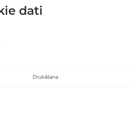
kie dati
s
Drukāšana