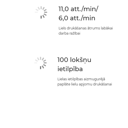
11,0 att./min/
6,0 att./min
Liels drukāšanas ātrums labākai
darba ražībai
100 lokšņu
ietilpība
Lielas ietilpības aizmugurējā
paplāte lielu apjomu drukāšanai