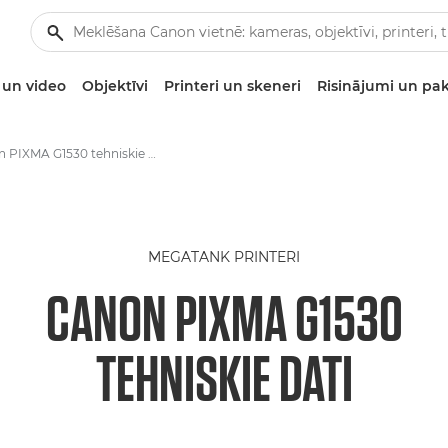
un video
Objektīvi
Printeri un skeneri
Risinājumi un pa
Canon PIXMA G1530 tehniskie dati
MEGATANK PRINTERI
CANON PIXMA G1530
TEHNISKIE DATI