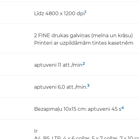
1
Līdz 4800 x 1200 dpi
2 FINE drukas galviņas (melna un krāsu)
Printeri ar uzpildāmām tintes kasetnēm
2
aptuveni 11 att./min
3
aptuveni 6,0 att./min.
4
Bezapmaļu 10x15 cm: aptuveni 45 s
Ir
A4, B5, LTR, 4 x 6 collas, 5 x 7 collas, 7 x 10 