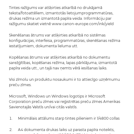
Tintes ražīgums var atšķirties atkarībā no drukājamā
teksta/fotoattēliem, izmantotās lietojumprogrammatūras,
drukas režīma un izmantotā papīra veida. Informāciju par
ražīgumu skatiet vietnē www.canon-europe.com/ink/yield
Skenēšanas ātrums var atšķirties atkarībā no sistēmas
konfigurācijas, interfeisa, programmatūras, skenēšanas režīma
iestatījumiem, dokumenta lieluma utt.
Kopēšanas ātrums var atšķirties atkarībā no dokumentu
sarežģītības, kopēšanas režīma, lapas pārklājuma, izmantotā
papīra veida utt., un tajā nav ņemts vērā iesilšanas laiks.
Visi zīmolu un produktu nosaukumi ir to attiecīgo uzņēmumu
preču zīmes.
Microsoft, Windows un Windows logotips ir Microsoft
Corporation preču zīmes vai reģistrētas preču zīmes Amerikas
Savienotajās Valstīs un/vai citās valstīs.
Minimālais attālums starp tintes pilieniem ir 1/4800 collas
A4 dokumenta drukas laiks uz parasta papīra noteikts,