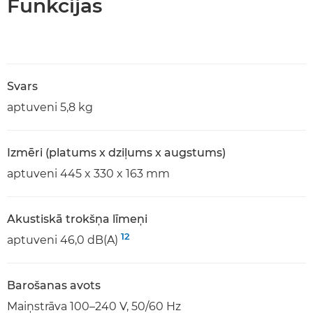
Funkcijas
Svars
aptuveni 5,8 kg
Izmēri (platums x dziļums x augstums)
aptuveni 445 x 330 x 163 mm
Akustiskā trokšņa līmeņi
12
aptuveni 46,0 dB(A)
Barošanas avots
Maiņstrāva 100–240 V, 50/60 Hz