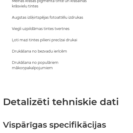
Melnās krāsas pigmenta tinte un krāsainās
krāsvielu tintes
Augstas izšķirtspējas fotoattēlu izdrukas
Viegli uzpildāmas tintes tvertnes
Ļoti mazi tintes pilieni precīzai drukai
Drukāšana no bezvadu ierīcēm
Drukāšana no populāriem
mākoņpakalpojumiem
Detalizēti tehniskie dati
Vispārīgas specifikācijas