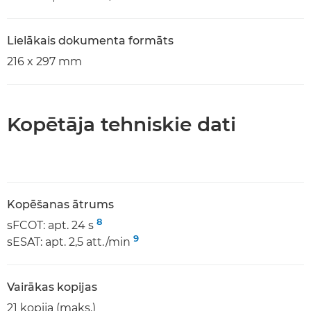
Lielākais dokumenta formāts
216 x 297 mm
Kopētāja tehniskie dati
Kopēšanas ātrums
8
sFCOT: apt. 24 s
9
sESAT: apt. 2,5 att./min
Vairākas kopijas
21 kopija (maks.)