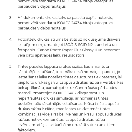
ņemot vērā standarta ISO/IEC 24734 biroja kategorijas
pārbaudes vidējos rādītājus.
A4 dokumenta drukas laiks uz parasta papīra noteikts,
ņemot vērā standarta ISO/IEC 24734 biroja kategorijas
pārbaudes vidējos rādītājus.
Fotoattēlu drukas ātrums balstīts uz noklusējuma draivera
iestatījumiem, izmantojot ISO/JIS-SCID N2 standartu un
fotopapīru Canon Photo Paper Plus Glossy II un neņemot
vērā datu apstrādes laiku resursdatorā.
Tintes pudeles lappušu drukas ražība, kas izmantota
sākotnējā iestatīšanā, ir zemāka nekā nomaiņas pudelei, jo
iestatīšanas laikā noteikts tintes daudzums tiek patērēts, lai
piepildītu drukas galvu. Lappušu drukas ražība ir vērtība, kas
tiek aprēķināta, pamatojoties uz Canon īpašo pārbaudes
metodi, izmantojot ISO/IEC 24712 diagrammu un
nepārtrauktas drukas simulāciju ar nomaiņas tintes
pudelēm pēc sākotnējās iestatīšanas. Krāsu tinšu lappušu
drukas ražība ir ciāna, madžentas un dzeltenās tintes
kombinācijas vidējā ražība. Melnās un krāsu lappušu drukas
ražības netiek kombinētas. Lappušu drukas ražība
ievērojami atšķiras atkarībā no drukātā satura un citiem
faktoriem.