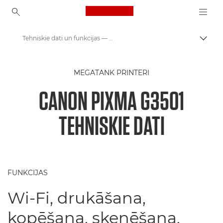
Canon Logo, back to ho
Tehniskie dati un funkcijas — PIXMA G3501
Pārsl
Canon
MEGATANK PRINTERI
Canon printeri
CANON PIXMA G3501
PIXMA G3501 - Printeri
TEHNISKIE DATI
FUNKCIJAS
Wi-Fi, drukāšana,
kopēšana, skenēšana,