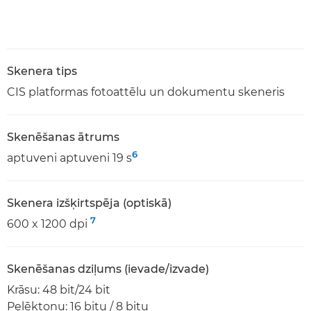
Skenera tips
CIS platformas fotoattēlu un dokumentu skeneris
Skenēšanas ātrums
6
aptuveni aptuveni 19 s
Skenera izšķirtspēja (optiskā)
7
600 x 1200 dpi
Skenēšanas dziļums (ievade/izvade)
Krāsu: 48 bit/24 bit
Pelēktoņu: 16 bitu / 8 bitu