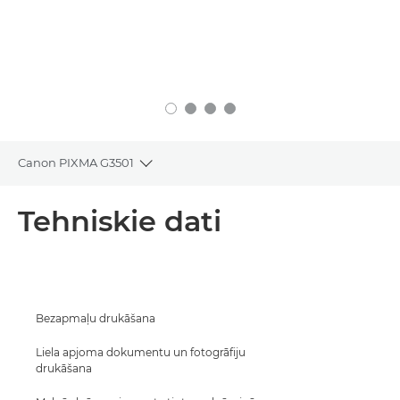
Canon PIXMA G3501
Toggle breadcrumbs
Pārskats
Tehniskie dati
Tehniskie dati
Atbalsts
Bezapmaļu drukāšana
PĒRCIET TINTI
Liela apjoma dokumentu un fotogrāfiju
drukāšana