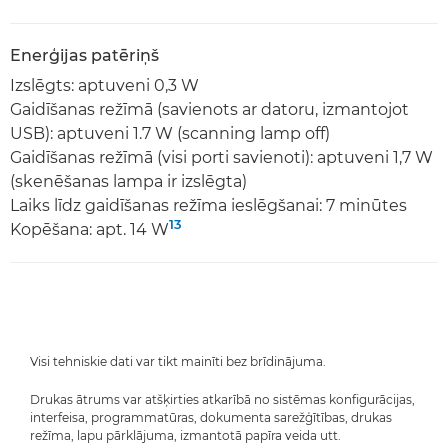
Enerģijas patēriņš
Izslēgts: aptuveni 0,3 W
Gaidīšanas režīmā (savienots ar datoru, izmantojot
USB): aptuveni 1.7 W (scanning lamp off)
Gaidīšanas režīmā (visi porti savienoti): aptuveni 1,7 W
(skenēšanas lampa ir izslēgta)
Laiks līdz gaidīšanas režīma ieslēgšanai: 7 minūtes
13
Kopēšana: apt. 14 W
Visi tehniskie dati var tikt mainīti bez brīdinājuma.
Drukas ātrums var atšķirties atkarībā no sistēmas konfigurācijas,
interfeisa, programmatūras, dokumenta sarežģītības, drukas
režīma, lapu pārklājuma, izmantotā papīra veida utt.