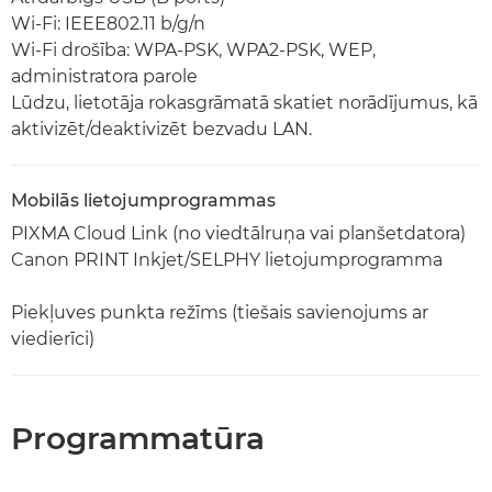
Wi-Fi: IEEE802.11 b/g/n
Wi-Fi drošība: WPA-PSK, WPA2-PSK, WEP,
administratora parole
Lūdzu, lietotāja rokasgrāmatā skatiet norādījumus, kā
aktivizēt/deaktivizēt bezvadu LAN.
Mobilās lietojumprogrammas
PIXMA Cloud Link (no viedtālruņa vai planšetdatora)
Canon PRINT Inkjet/SELPHY lietojumprogramma
Piekļuves punkta režīms (tiešais savienojums ar
viedierīci)
Programmatūra