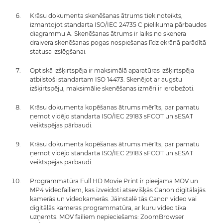
Krāsu dokumenta skenēšanas ātrums tiek noteikts,
izmantojot standarta ISO/IEC 24735 C pielikuma pārbaudes
diagrammu A. Skenēšanas ātrums ir laiks no skenera
draivera skenēšanas pogas nospiešanas līdz ekrānā parādītā
statusa izslēgšanai.
Optiskā izšķirtspēja ir maksimālā aparatūras izšķirtspēja
atbilstoši standartam ISO 14473. Skenējot ar augstu
izšķirtspēju, maksimālie skenēšanas izmēri ir ierobežoti.
Krāsu dokumenta kopēšanas ātrums mērīts, par pamatu
ņemot vidējo standarta ISO/IEC 29183 sFCOT un sESAT
veiktspējas pārbaudi.
Krāsu dokumenta kopēšanas ātrums mērīts, par pamatu
ņemot vidējo standarta ISO/IEC 29183 sFCOT un sESAT
veiktspējas pārbaudi.
Programmatūra Full HD Movie Print ir pieejama MOV un
MP4 videofailiem, kas izveidoti atsevišķās Canon digitālajās
kamerās un videokamerās. Jāinstalē tās Canon video vai
digitālās kameras programmatūra, ar kuru video tika
uzņemts. MOV failiem nepieciešams: ZoomBrowser