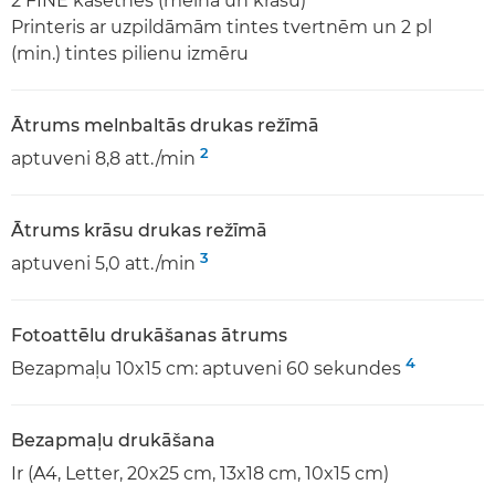
2 FINE kasetnes (melna un krāsu)
Printeris ar uzpildāmām tintes tvertnēm un 2 pl
(min.) tintes pilienu izmēru
Ātrums melnbaltās drukas režīmā
2
aptuveni 8,8 att./min
Ātrums krāsu drukas režīmā
3
aptuveni 5,0 att./min
Fotoattēlu drukāšanas ātrums
4
Bezapmaļu 10x15 cm: aptuveni 60 sekundes
Bezapmaļu drukāšana
Ir (A4, Letter, 20x25 cm, 13x18 cm, 10x15 cm)