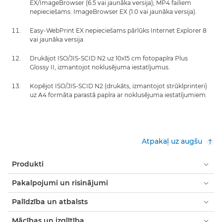
EX/ImageBrowser (6.5 vai jaunāka versija); MP4 failiem
nepieciešams: ImageBrowser EX (1.0 vai jaunāka versija).
Easy-WebPrint EX nepieciešams pārlūks Internet Explorer 8
vai jaunāka versija.
Drukājot ISO/JIS-SCID N2 uz 10x15 cm fotopapīra Plus
Glossy II, izmantojot noklusējuma iestatījumus.
Kopējot ISO/JIS-SCID N2 (drukāts, izmantojot strūklprinteri)
uz A4 formāta parastā papīra ar noklusējuma iestatījumiem.
Atpakaļ uz augšu
Produkti
Pakalpojumi un risinājumi
Palīdzība un atbalsts
Mācības un izglītība