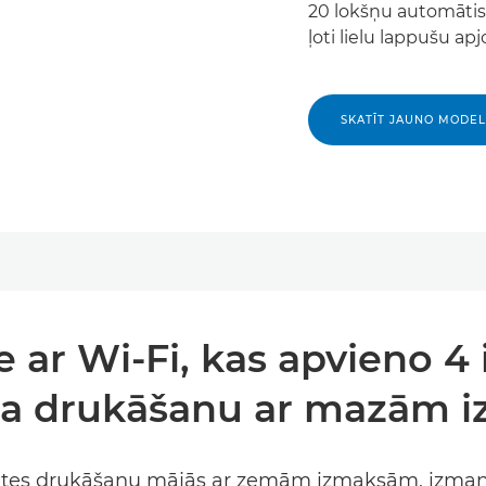
20 lokšņu automāti
ļoti lielu lappušu 
SKATĪT JAUNO MODEL
ce ar Wi-Fi, kas apvieno 4 
na drukāšanu ar mazām 
itātes drukāšanu mājās ar zemām izmaksām, izmant