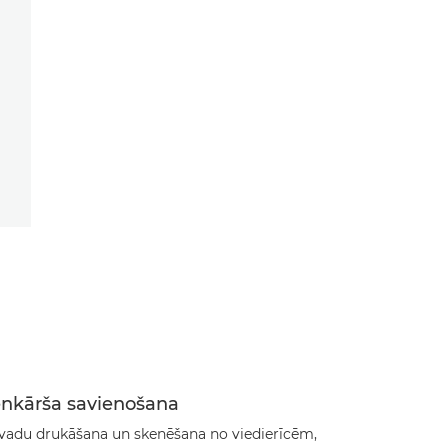
enkārša savienošana
vadu drukāšana un skenēšana no viedierīcēm,