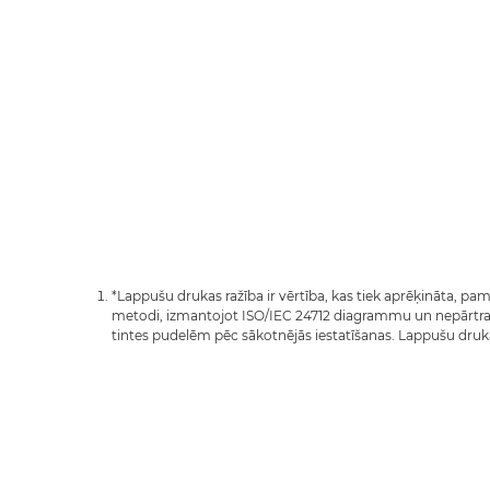
*Lappušu drukas ražība ir vērtība, kas tiek aprēķināta, p
metodi, izmantojot ISO/IEC 24712 diagrammu un nepārtra
tintes pudelēm pēc sākotnējās iestatīšanas. Lappušu druk