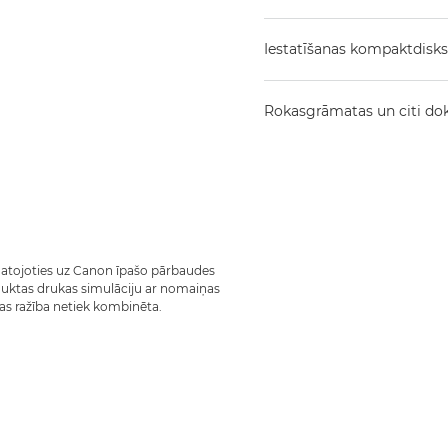
Iestatīšanas kompaktdisks
Rokasgrāmatas un citi d
amatojoties uz Canon īpašo pārbaudes
uktas drukas simulāciju ar nomaiņas
as ražība netiek kombinēta.