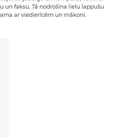
u un faksu. Tā nodrošina lielu lappušu
jama ar viedierīcēm un mākoni.