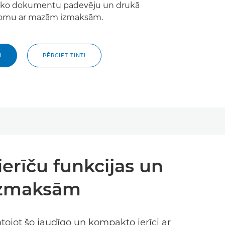
sko dokumentu padevēju un drukā
apjomu ar mazām izmaksām.
I
PĒRCIET TINTI
ierīču funkcijas un
izmaksām
ojot šo jaudīgo un kompakto ierīci ar