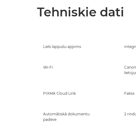
Tehniskie dati
Liels lappušu apjoms
Integr
Wi-Fi
Canon
lieto
PIXMA Cloud Link
Fakss
Automātiskā dokumentu
2 rind
padeve