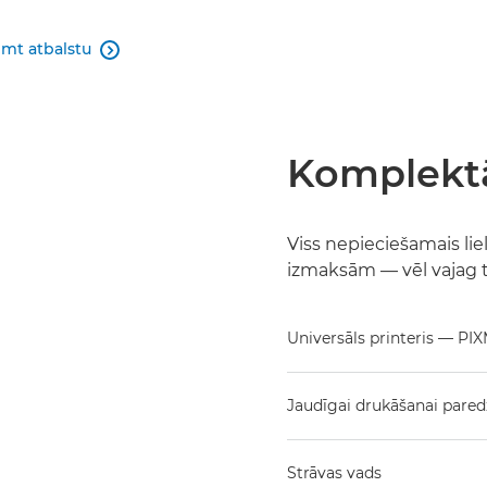
mt atbalstu

Komplektā
Viss nepieciešamais li
izmaksām — vēl vajag ti
Universāls printeris — PI
Jaudīgai drukāšanai paredz
Strāvas vads