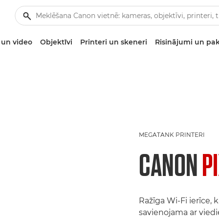
un video
Objektīvi
Printeri un skeneri
Risinājumi un pa
MEGATANK PRINTERI
CANON
P
Ražīga Wi-Fi ierīce, k
savienojama ar viedi