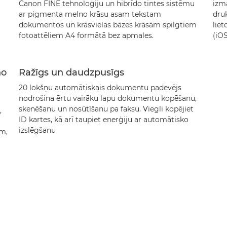
Canon FINE tehnoloģiju un hibrīdo tintes sistēmu
izm
ar pigmenta melno krāsu asam tekstam
dru
dokumentos un krāsvielas bāzes krāsām spilgtiem
lie
fotoattēliem A4 formātā bez apmales.
(iO
no
Ražīgs un daudzpusīgs
20 lokšņu automātiskais dokumentu padevējs
nodrošina ērtu vairāku lapu dokumentu kopēšanu,
skenēšanu un nosūtīšanu pa faksu. Viegli kopējiet
,
ID kartes, kā arī taupiet enerģiju ar automātisko
izslēgšanu
em,