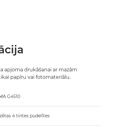
cija
ela apjoma drukāšanai ar mazām
kai papīru vai fotomateriālu.
XMA G4510
ētas 4 tintes pudelītes