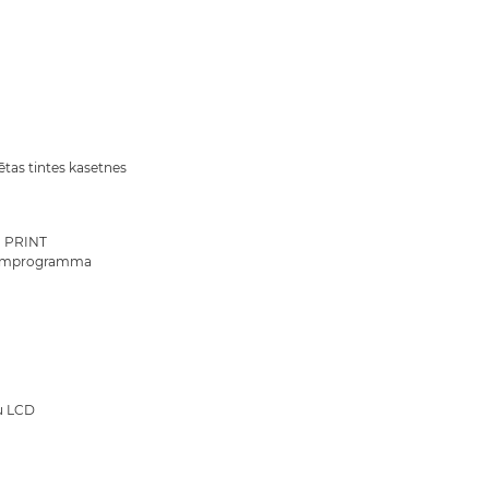
ētas tintes kasetnes
 PRINT
jumprogramma
u LCD