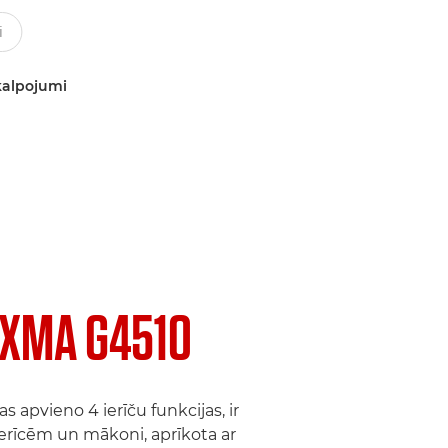
kalpojumi
IXMA G4510
as apvieno 4 ierīču funkcijas, ir
erīcēm un mākoni, aprīkota ar