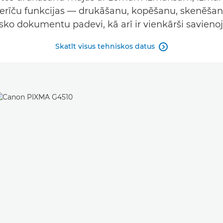
ierīču funkcijas — drukāšanu, kopēšanu, skenēšan
ko dokumentu padevi, kā arī ir vienkārši savieno
Skatīt visus tehniskos datus
