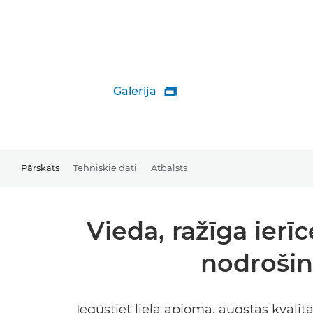
Galerija

Pārskats
Tehniskie dati
Atbalsts
Vieda, ražīga ierī
nodroši
Iegūstiet liela apjoma, augstas kval