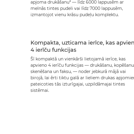
apjoma drukāšanu* — līdz 6000 lappusēm ar
melnās tintes pudeli vai līdz 7000 lappusēm,
izmantojot vienu krāsu pudeļu komplektu.
Kompakta, uzticama ierīce, kas apvie
4 ierīču funkcijas
Šī kompaktā un vienkārši lietojamā ierīce, kas
apvieno 4 ierīču funkcijas — drukāšanu, kopēšanu
skenēšana un faksu, — noder jebkurā mājā vai
birojā, lai ērti tiktu galā ar lieliem drukas apjomi
pateicoties tās izturīgajai, uzpildāmajai tintes
sistēmai.