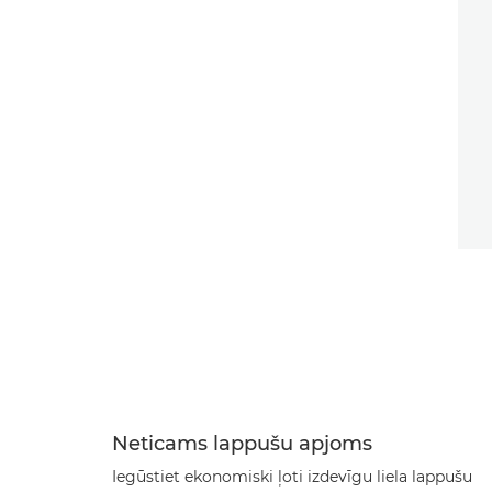
Neticams lappušu apjoms
Iegūstiet ekonomiski ļoti izdevīgu liela lappušu