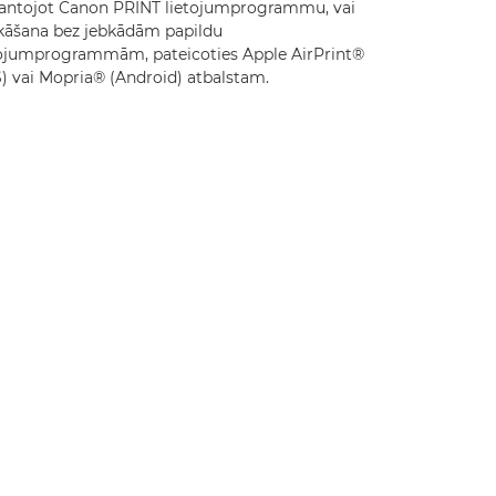
antojot Canon PRINT lietojumprogrammu, vai
kāšana bez jebkādām papildu
tojumprogrammām, pateicoties Apple AirPrint®
S) vai Mopria® (Android) atbalstam.