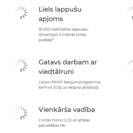
Liels lappušu
apjoms
18 000 melnbaltas lappuses,
izmantojot 3 melnās tintes
pudeles*.
Gatavs darbam ar
viedtālruni
Canon PRINT lietojumprogramma,
AirPrint (iOS) un Mopria (Android).
Vienkārša vadība
2 rindu mono LCD un attālas
pārvaldības rīki.