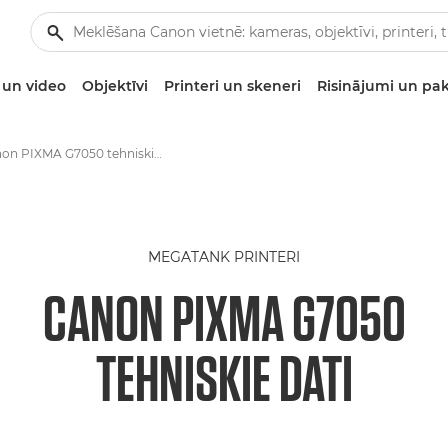
un video
Objektīvi
Printeri un skeneri
Risinājumi un pa
Canon PIXMA G7050 tehniskie dati
MEGATANK PRINTERI
CANON PIXMA G7050
TEHNISKIE DATI