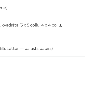
ene}
u, kvadrāta (5 x 5 collu, 4 x 4 collu,
5, Letter — parasts papīrs)