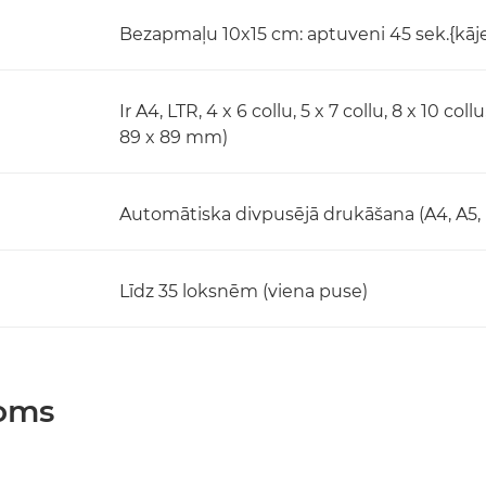
Bezapmaļu 10x15 cm: aptuveni 45 sek.{kāj
Ir A4, LTR, 4 x 6 collu, 5 x 7 collu, 8 x 10 coll
89 x 89 mm)
Automātiska divpusējā drukāšana (A4, A5, B
Līdz 35 loksnēm (viena puse)
joms