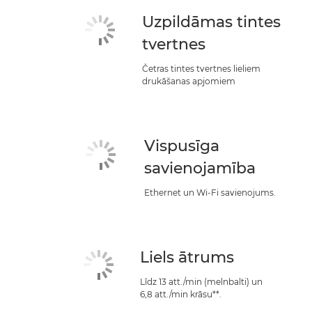
Uzpildāmas tintes
tvertnes
Četras tintes tvertnes lieliem
drukāšanas apjomiem
Vispusīga
savienojamība
Ethernet un Wi-Fi savienojums.
Liels ātrums
Līdz 13 att./min (melnbalti) un
6,8 att./min krāsu**.