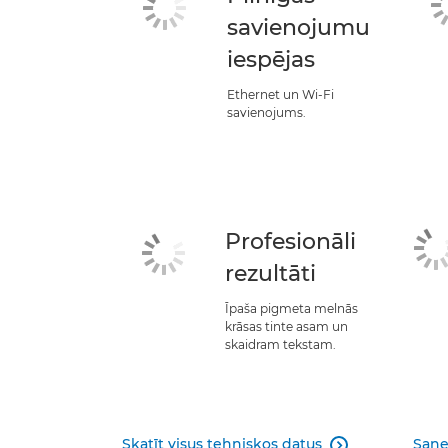
savienojumu
iespējas
Ethernet un Wi-Fi
savienojums.
Profesionāli
rezultāti
Īpaša pigmeta melnās
krāsas tinte asam un
skaidram tekstam.
Skatīt visus tehniskos datus
Saņe
