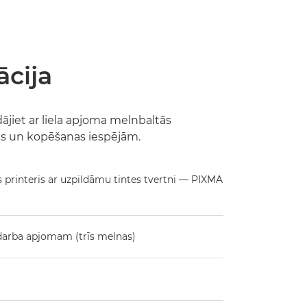
cija
dājiet ar liela apjoma melnbaltās
s un kopēšanas iespējām.
 printeris ar uzpildāmu tintes tvertni — PIXMA
 darba apjomam (trīs melnas)