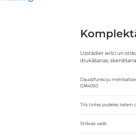
Komplektā
Uzstādiet ierīci un strā
drukāšanas, skenēšana
Daudzfunkciju melnbaltais
GM4050
Trīs tintes pudeles lielam
Strāvas vads