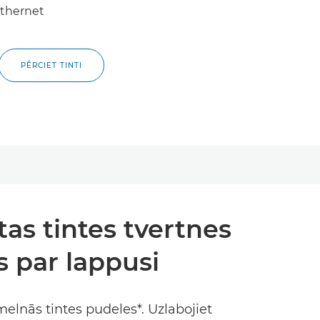
thernet
PĒRCIET TINTI
tas tintes tvertnes
s par lappusi
elnās tintes pudeles*. Uzlabojiet