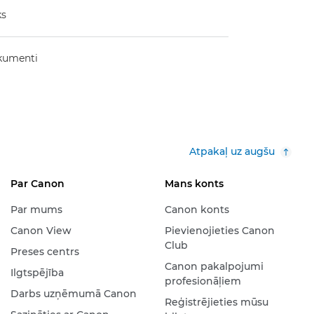
ks
okumenti
Atpakaļ uz augšu
Par Canon
Mans konts
Par mums
Canon konts
Canon View
Pievienojieties Canon
Club
Preses centrs
Canon pakalpojumi
Ilgtspējība
profesionāļiem
Darbs uzņēmumā Canon
Reģistrējieties mūsu