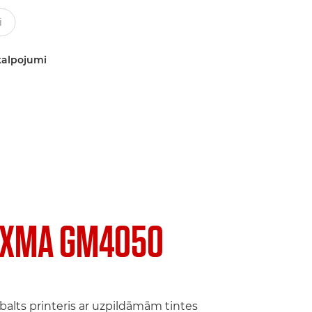
kalpojumi
IXMA GM4050
alts printeris ar uzpildāmām tintes