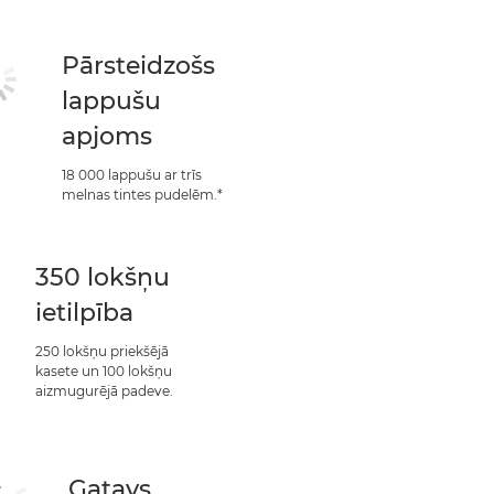
Pārsteidzošs
lappušu
apjoms
18 000 lappušu ar trīs
melnas tintes pudelēm.*
350 lokšņu
ietilpība
250 lokšņu priekšējā
kasete un 100 lokšņu
aizmugurējā padeve.
Gatavs