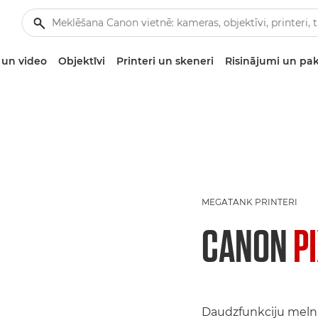
un video
Objektīvi
Printeri un skeneri
Risinājumi un pa
MEGATANK PRINTERI
CANON
P
Daudzfunkciju melnb