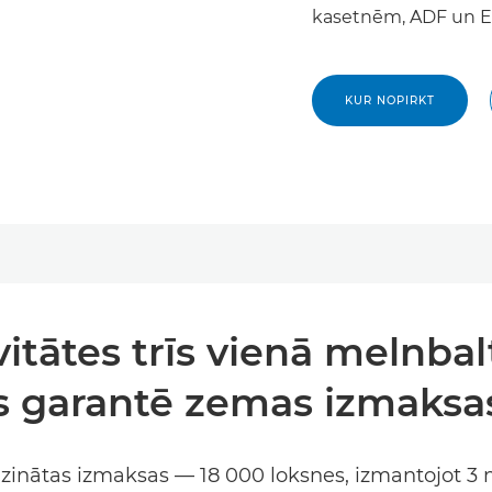
kasetnēm, ADF un E
KUR NOPIRKT
tātes trīs vienā melnbal
as garantē zemas izmaksa
inātas izmaksas — 18 000 loksnes, izmantojot 3 m