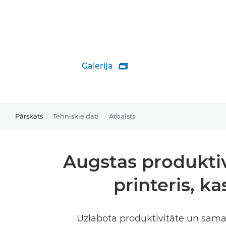
Galerija

Pārskats
Tehniskie dati
Atbalsts
Augstas produktivi
printeris, k
Uzlabota produktivitāte un samaz