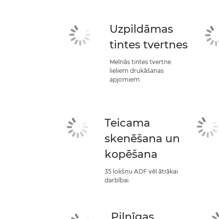
Uzpildāmas
tintes tvertnes
Melnās tintes tvertne
lieliem drukāšanas
apjomiem.
Teicama
skenēšana un
kopēšana
35 lokšņu ADF vēl ātrākai
darbībai.
Pilnīgas