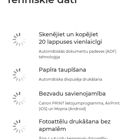
Skenējiet un kopējiet
20 lappuses vienlaicīgi
Automātiskās dokumentu padeves (ADF)
tehnoloģija
Papīra taupīšana
Automātiska divpusēja drukāšana
Bezvadu savienojamība
Canon PRINT lietojumprogramma, AirPrint
(iOS) un Mopria (Android)
Fotoattēlu drukāšana bez
apmalēm
Ātra 4 x 6 collu bezapmaļu fotogrāfiju