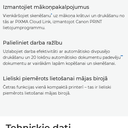
Izmantojiet mākoņpakalpojumus
*
Vienkāršojiet skenēšanu
uz mākoņa krātuvi un drukāšanu no
tās ar PIXMA Cloud Link, izmantojot Canon PRINT
lietojumprogrammu.
Palieliniet darba ražību
Uzlabojiet darba efektivitāti ar automātisko divpusējo
**
drukāšanu un 20 lokšņu automātisko dokumentu padevēju
dokumentu ar vairākām lapām kopēšanai un skenēšanai.
Lieliski piemērots lietošanai mājas birojā
Četras funkcijas vienā kompaktā printerī – tas ir lieliski
piemērots lietošanai mājas birojā.
Tehniskie dati