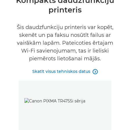
Kompakts daudzfunkciju
printeris
Tehniskie dati
Atbalsts
Šis daudzfunkciju printeris var kopēt,
skenēt un pa faksu nosūtīt failus ar
vairākām lapām. Pateicoties ērtajam
Wi-Fi savienojumam, tas ir lieliski
piemērots lietošanai mājās.
Skatīt visus tehniskos datus
