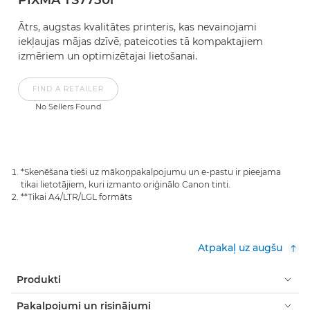
Ātrs, augstas kvalitātes printeris, kas nevainojami
iekļaujas mājas dzīvē, pateicoties tā kompaktajiem
izmēriem un optimizētajai lietošanai.
FIND A RETAILER
No Sellers Found
*Skenēšana tieši uz mākoņpakalpojumu un e-pastu ir pieejama
tikai lietotājiem, kuri izmanto oriģinālo Canon tinti.
**Tikai A4/LTR/LGL formāts
Atpakaļ uz augšu
Produkti
Pakalpojumi un risinājumi