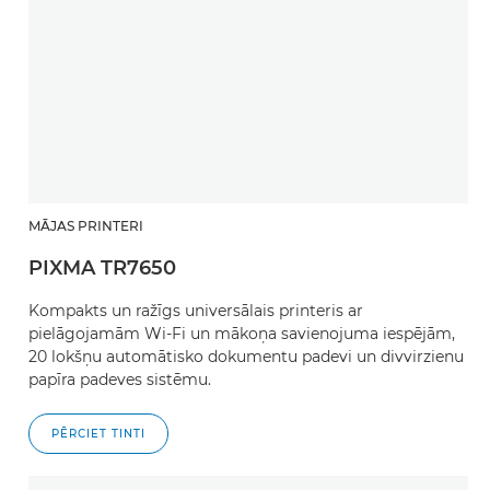
MĀJAS PRINTERI
PIXMA TR7650
Kompakts un ražīgs universālais printeris ar
pielāgojamām Wi-Fi un mākoņa savienojuma iespējām,
20 lokšņu automātisko dokumentu padevi un divvirzienu
papīra padeves sistēmu.
PĒRCIET TINTI