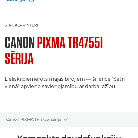
STRŪKLPRINTERI
CANON
PIXMA TR4755I
SĒRIJA
Lieliski piemērots mājas birojiem — šī ierīce “četri
vienā" apvieno savienojamību ar darba ražību.
Canon PIXMA TR4755i sērija
Toggle breadcrumbs
Pārskats