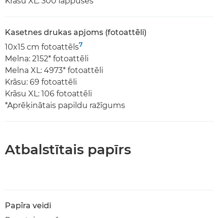
Krāsu XL: 300 lappuses
Kasetnes drukas apjoms (fotoattēli)
7
10x15 cm fotoattēls
Melna: 2152* fotoattēli
Melna XL: 4973* fotoattēli
Krāsu: 69 fotoattēli
Krāsu XL: 106 fotoattēli
*Aprēķinātais papildu ražīgums
Atbalstītais papīrs
Papīra veidi