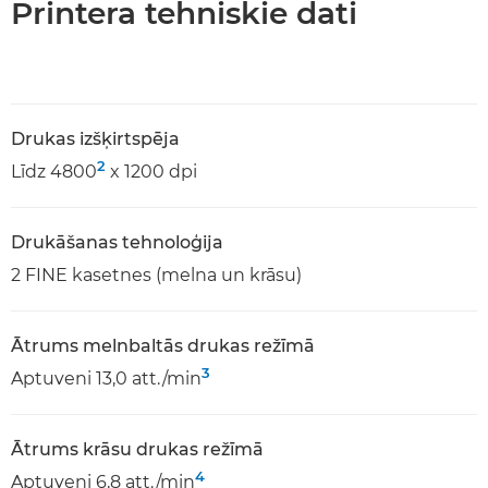
Printera tehniskie dati
Drukas izšķirtspēja
2
Līdz 4800
x 1200 dpi
Drukāšanas tehnoloģija
2 FINE kasetnes (melna un krāsu)
Ātrums melnbaltās drukas režīmā
3
Aptuveni 13,0 att./min
Ātrums krāsu drukas režīmā
4
Aptuveni 6,8 att./min