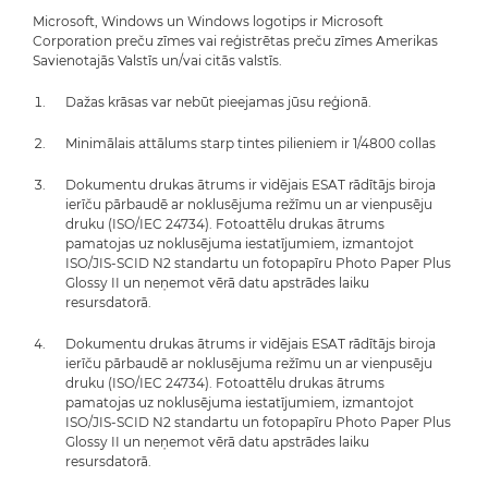
Microsoft, Windows un Windows logotips ir Microsoft
Corporation preču zīmes vai reģistrētas preču zīmes Amerikas
Savienotajās Valstīs un/vai citās valstīs.
Dažas krāsas var nebūt pieejamas jūsu reģionā.
Minimālais attālums starp tintes pilieniem ir 1/4800 collas
Dokumentu drukas ātrums ir vidējais ESAT rādītājs biroja
ierīču pārbaudē ar noklusējuma režīmu un ar vienpusēju
druku (ISO/IEC 24734). Fotoattēlu drukas ātrums
pamatojas uz noklusējuma iestatījumiem, izmantojot
ISO/JIS-SCID N2 standartu un fotopapīru Photo Paper Plus
Glossy II un neņemot vērā datu apstrādes laiku
resursdatorā.
Dokumentu drukas ātrums ir vidējais ESAT rādītājs biroja
ierīču pārbaudē ar noklusējuma režīmu un ar vienpusēju
druku (ISO/IEC 24734). Fotoattēlu drukas ātrums
pamatojas uz noklusējuma iestatījumiem, izmantojot
ISO/JIS-SCID N2 standartu un fotopapīru Photo Paper Plus
Glossy II un neņemot vērā datu apstrādes laiku
resursdatorā.