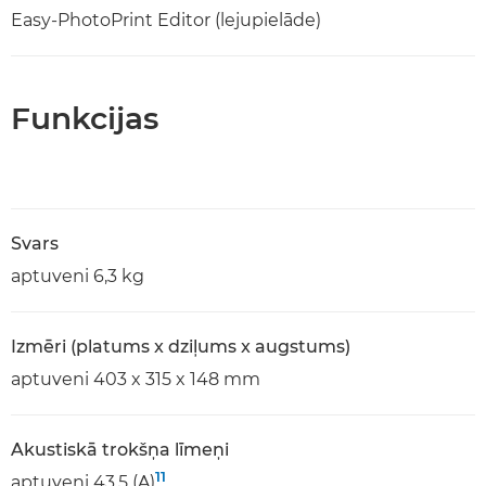
Easy-PhotoPrint Editor (lejupielāde)
Funkcijas
Svars
aptuveni 6,3 kg
Izmēri (platums x dziļums x augstums)
aptuveni 403 x 315 x 148 mm
Akustiskā trokšņa līmeņi
11
aptuveni 43,5 (A)