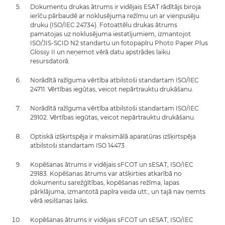
Dokumentu drukas ātrums ir vidējais ESAT rādītājs biroja
ierīču pārbaudē ar noklusējuma režīmu un ar vienpusēju
druku (ISO/IEC 24734). Fotoattēlu drukas ātrums
pamatojas uz noklusējuma iestatījumiem, izmantojot
ISO/JIS-SCID N2 standartu un fotopapīru Photo Paper Plus
Glossy II un neņemot vērā datu apstrādes laiku
resursdatorā.
Norādītā ražīguma vērtība atbilstoši standartam ISO/IEC
24711. Vērtības iegūtas, veicot nepārtrauktu drukāšanu.
Norādītā ražīguma vērtība atbilstoši standartam ISO/IEC
29102. Vērtības iegūtas, veicot nepārtrauktu drukāšanu.
Optiskā izšķirtspēja ir maksimālā aparatūras izšķirtspēja
atbilstoši standartam ISO 14473.
Kopēšanas ātrums ir vidējais sFCOT un sESAT, ISO/IEC
29183. Kopēšanas ātrums var atšķirties atkarībā no
dokumentu sarežģītības, kopēšanas režīma, lapas
pārklājuma, izmantotā papīra veida utt., un tajā nav ņemts
vērā iesilšanas laiks.
Kopēšanas ātrums ir vidējais sFCOT un sESAT, ISO/IEC