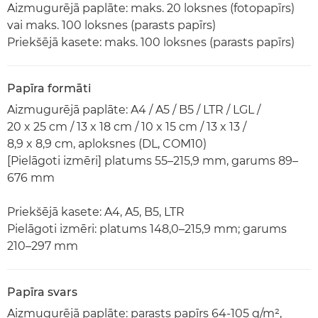
Aizmugurējā paplāte: maks. 20 loksnes (fotopapīrs)
vai maks. 100 loksnes (parasts papīrs)
Priekšējā kasete: maks. 100 loksnes (parasts papīrs)
Papīra formāti
Aizmugurējā paplāte: A4 / A5 / B5 / LTR / LGL /
20 x 25 cm / 13 x 18 cm / 10 x 15 cm / 13 x 13 /
8,9 x 8,9 cm, aploksnes (DL, COM10)
[Pielāgoti izmēri] platums 55–215,9 mm, garums 89–
676 mm
Priekšējā kasete: A4, A5, B5, LTR
Pielāgoti izmēri: platums 148,0–215,9 mm; garums
210–297 mm
Papīra svars
Aizmugurējā paplāte: parasts papīrs 64-105 g/m²,