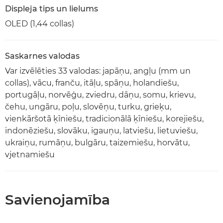
Displeja tips un lielums
OLED (1,44 collas)
Saskarnes valodas
Var izvēlēties 33 valodas: japāņu, angļu (mm un
collas), vācu, franču, itāļu, spāņu, holandiešu,
portugāļu, norvēģu, zviedru, dāņu, somu, krievu,
čehu, ungāru, poļu, slovēņu, turku, grieķu,
vienkāršotā ķīniešu, tradicionālā ķīniešu, korejiešu,
indonēziešu, slovāku, igauņu, latviešu, lietuviešu,
ukraiņu, rumāņu, bulgāru, taizemiešu, horvātu,
vjetnamiešu
Savienojamība