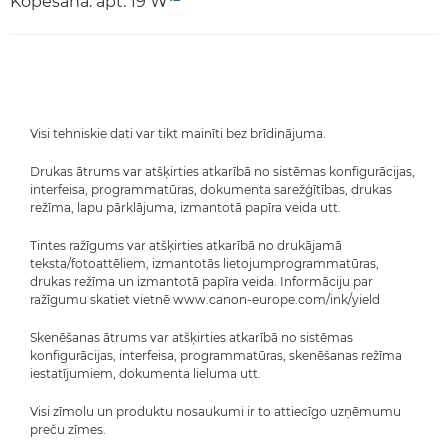
Kopēšana: apt. 19 W
Visi tehniskie dati var tikt mainīti bez brīdinājuma.
Drukas ātrums var atšķirties atkarībā no sistēmas konfigurācijas,
interfeisa, programmatūras, dokumenta sarežģītības, drukas
režīma, lapu pārklājuma, izmantotā papīra veida utt.
Tintes ražīgums var atšķirties atkarībā no drukājamā
teksta/fotoattēliem, izmantotās lietojumprogrammatūras,
drukas režīma un izmantotā papīra veida. Informāciju par
ražīgumu skatiet vietnē www.canon-europe.com/ink/yield
Skenēšanas ātrums var atšķirties atkarībā no sistēmas
konfigurācijas, interfeisa, programmatūras, skenēšanas režīma
iestatījumiem, dokumenta lieluma utt.
Visi zīmolu un produktu nosaukumi ir to attiecīgo uzņēmumu
preču zīmes.