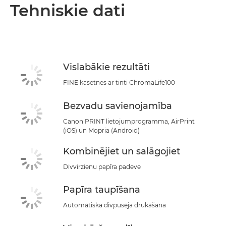
Pārskats
Tehniskie dati
Tehniskie dati
Atbalsts
Vislabākie rezultāti
PĒRCIET TINTI
FINE kasetnes ar tinti ChromaLife100
Bezvadu savienojamība
Canon PRINT lietojumprogramma, AirPrint
(iOS) un Mopria (Android)
Kombinējiet un salāgojiet
Divvirzienu papīra padeve
Papīra taupīšana
Automātiska divpusēja drukāšana