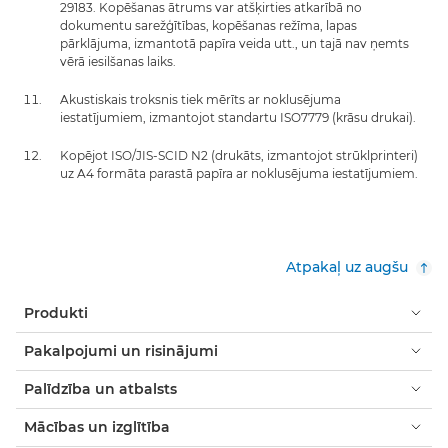
29183. Kopēšanas ātrums var atšķirties atkarībā no
dokumentu sarežģītības, kopēšanas režīma, lapas
pārklājuma, izmantotā papīra veida utt., un tajā nav ņemts
vērā iesilšanas laiks.
Akustiskais troksnis tiek mērīts ar noklusējuma
iestatījumiem, izmantojot standartu ISO7779 (krāsu drukai).
Kopējot ISO/JIS-SCID N2 (drukāts, izmantojot strūklprinteri)
uz A4 formāta parastā papīra ar noklusējuma iestatījumiem.
Atpakaļ uz augšu
Produkti
Pakalpojumi un risinājumi
Palīdzība un atbalsts
Mācības un izglītība