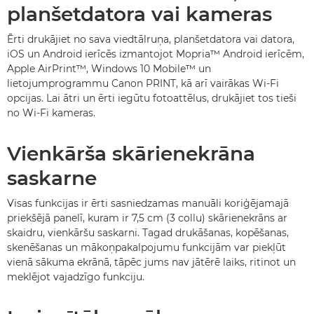
planšetdatora vai kameras
Ērti drukājiet no sava viedtālruņa, planšetdatora vai datora,
iOS un Android ierīcēs izmantojot Mopria™ Android ierīcēm,
Apple AirPrint™, Windows 10 Mobile™ un
lietojumprogrammu Canon PRINT, kā arī vairākas Wi-Fi
opcijas. Lai ātri un ērti iegūtu fotoattēlus, drukājiet tos tieši
no Wi-Fi kameras.
Vienkārša skārienekrāna
saskarne
Visas funkcijas ir ērti sasniedzamas manuāli koriģējamajā
priekšējā panelī, kuram ir 7,5 cm (3 collu) skārienekrāns ar
skaidru, vienkāršu saskarni. Tagad drukāšanas, kopēšanas,
skenēšanas un mākoņpakalpojumu funkcijām var piekļūt
vienā sākuma ekrānā, tāpēc jums nav jātērē laiks, ritinot un
meklējot vajadzīgo funkciju.