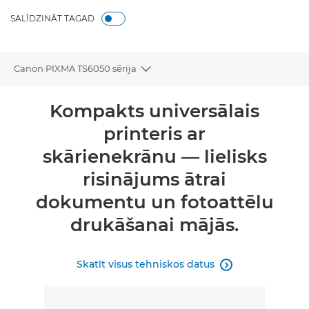
SALĪDZINĀT TAGAD
Canon PIXMA TS6050 sērija
Toggle breadcrumbs
Pārskats
Kompakts universālais
printeris ar
Tehniskie dati
skārienekrānu — lielisks
Atbalsts
risinājums ātrai
dokumentu un fotoattēlu
PĒRCIET TINTI
drukāšanai mājās.
Skatīt visus tehniskos datus
