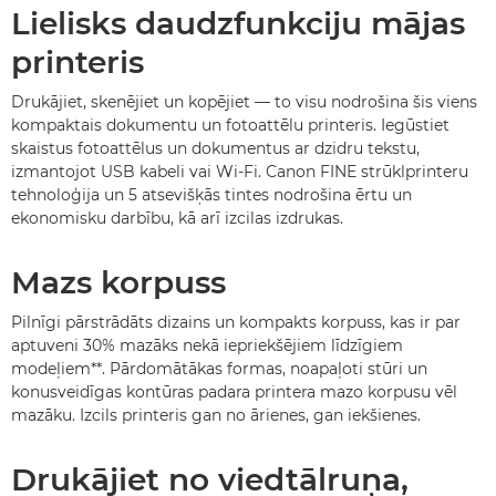
Lielisks daudzfunkciju mājas
printeris
Drukājiet, skenējiet un kopējiet — to visu nodrošina šis viens
kompaktais dokumentu un fotoattēlu printeris. Iegūstiet
skaistus fotoattēlus un dokumentus ar dzidru tekstu,
izmantojot USB kabeli vai Wi-Fi. Canon FINE strūklprinteru
tehnoloģija un 5 atsevišķās tintes nodrošina ērtu un
ekonomisku darbību, kā arī izcilas izdrukas.
Mazs korpuss
Pilnīgi pārstrādāts dizains un kompakts korpuss, kas ir par
aptuveni 30% mazāks nekā iepriekšējiem līdzīgiem
modeļiem**. Pārdomātākas formas, noapaļoti stūri un
konusveidīgas kontūras padara printera mazo korpusu vēl
mazāku. Izcils printeris gan no ārienes, gan iekšienes.
Drukājiet no viedtālruņa,