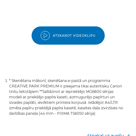
ATSKAŅOT VIDEOKLIPU
* Skenēšana mākonī, skenēšana e-pastā un programma
CREATIVE PARK PREMIUM ir pieejama tikai autentisku Canon
tinšu lietotājiem.
**Salīdzinot ar iepriekšējo MG6800 sērijas
modeli ar priekšējo papīra kaseti, aizmugurējo papīrturi un
izvades paplāti, ievilktiem printera korpusā. Ielādējot A4/LTR
izmēra papīru priekšējā papīra kasetē, kasetes daļa izvirzīsies no
darbības paneļa (44 mm - PIXMA TS6050 sērija)
Atpakaļ uz augšu