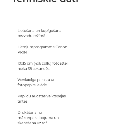
Lietošana un kopīgošana
bezvadu režīmā
Lietojumprogramma Canon
PRINT
10x15 cm (4x6 collu) fotoattēli
nieka 39 sekundēs
Vienlaicīga parasta un
fotopapīra ielāde
Papildu augstas veiktspējas
tintes
Drukāšana no
mākoņpakalpojuma un
skenēšana uz to*