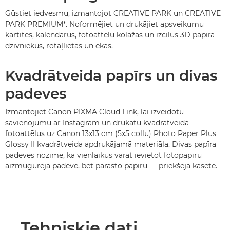
Gūstiet iedvesmu, izmantojot CREATIVE PARK un CREATIVE
PARK PREMIUM*. Noformējiet un drukājiet apsveikumu
kartītes, kalendārus, fotoattēlu kolāžas un izcilus 3D papīra
dzīvniekus, rotaļlietas un ēkas.
Kvadrātveida papīrs un divas
padeves
Izmantojiet Canon PIXMA Cloud Link, lai izveidotu
savienojumu ar Instagram un drukātu kvadrātveida
fotoattēlus uz Canon 13x13 cm (5x5 collu) Photo Paper Plus
Glossy II kvadrātveida apdrukājamā materiāla. Divas papīra
padeves nozīmē, ka vienlaikus varat ievietot fotopapīru
aizmugurējā padevē, bet parasto papīru — priekšējā kasetē.
Tehniskie dati