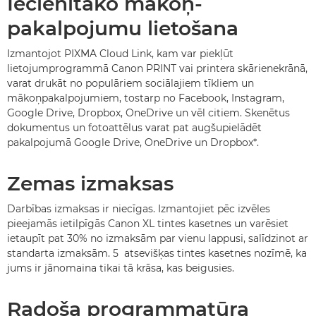
Iecienītāko mākoņ-
pakalpojumu lietošana
Izmantojot PIXMA Cloud Link, kam var piekļūt
lietojumprogrammā Canon PRINT vai printera skārienekrānā,
varat drukāt no populāriem sociālajiem tīkliem un
mākoņpakalpojumiem, tostarp no Facebook, Instagram,
Google Drive, Dropbox, OneDrive un vēl citiem. Skenētus
dokumentus un fotoattēlus varat pat augšupielādēt
pakalpojumā Google Drive, OneDrive un Dropbox*.
Zemas izmaksas
Darbības izmaksas ir niecīgas. Izmantojiet pēc izvēles
pieejamās ietilpīgās Canon XL tintes kasetnes un varēsiet
ietaupīt pat 30% no izmaksām par vienu lappusi, salīdzinot ar
standarta izmaksām. 5 atsevišķas tintes kasetnes nozīmē, ka
jums ir jānomaina tikai tā krāsa, kas beigusies.
Radoša programmatūra