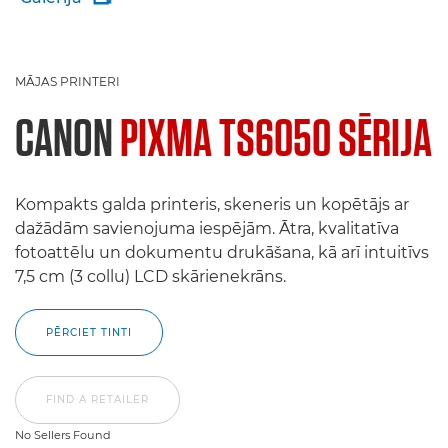
MĀJAS PRINTERI
CANON
PIXMA TS6050 SĒRIJA
Kompakts galda printeris, skeneris un kopētājs ar
dažādām savienojuma iespējām. Ātra, kvalitatīva
fotoattēlu un dokumentu drukāšana, kā arī intuitīvs
7,5 cm (3 collu) LCD skārienekrāns.
PĒRCIET TINTI
FIND A RETAILER
No Sellers Found