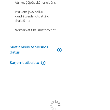
Ātri reaģējošs skārienekrāns
13x13 cm (5x5 collu)
kvadrātveida fotoattēlu
drukāšana
Nomainiet tikai izlietoto tinti
Skatīt visus tehniskos

datus
Saņemt atbalstu
