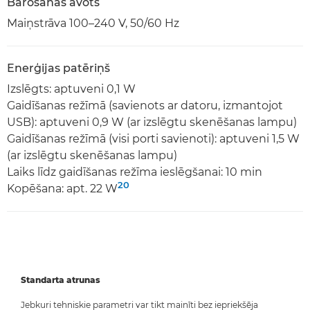
Barošanas avots
Maiņstrāva 100–240 V, 50/60 Hz
Enerģijas patēriņš
Izslēgts: aptuveni 0,1 W
Gaidīšanas režīmā (savienots ar datoru, izmantojot
USB): aptuveni 0,9 W (ar izslēgtu skenēšanas lampu)
Gaidīšanas režīmā (visi porti savienoti): aptuveni 1,5 W
(ar izslēgtu skenēšanas lampu)
Laiks līdz gaidīšanas režīma ieslēgšanai: 10 min
20
Kopēšana: apt. 22 W
Standarta atrunas
Jebkuri tehniskie parametri var tikt mainīti bez iepriekšēja