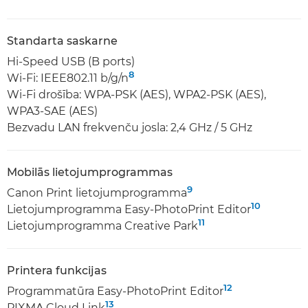
Standarta saskarne
Hi-Speed USB (B ports)
8
Wi-Fi: IEEE802.11 b/g/n
Wi-Fi drošība: WPA-PSK (AES), WPA2-PSK (AES),
WPA3-SAE (AES)
Bezvadu LAN frekvenču josla: 2,4 GHz / 5 GHz
Mobilās lietojumprogrammas
9
Canon Print lietojumprogramma
10
Lietojumprogramma Easy-PhotoPrint Editor
11
Lietojumprogramma Creative Park
Printera funkcijas
12
Programmatūra Easy-PhotoPrint Editor
13
PIXMA Cloud Link