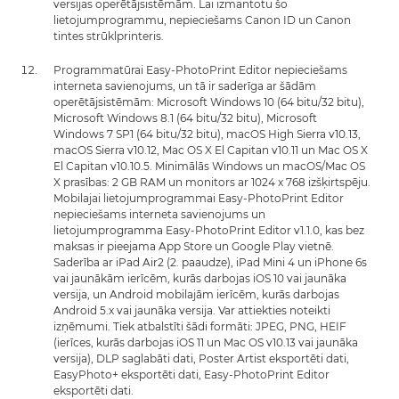
versijas operētājsistēmām. Lai izmantotu šo
lietojumprogrammu, nepieciešams Canon ID un Canon
tintes strūklprinteris.
Programmatūrai Easy-PhotoPrint Editor nepieciešams
interneta savienojums, un tā ir saderīga ar šādām
operētājsistēmām: Microsoft Windows 10 (64 bitu/32 bitu),
Microsoft Windows 8.1 (64 bitu/32 bitu), Microsoft
Windows 7 SP1 (64 bitu/32 bitu), macOS High Sierra v10.13,
macOS Sierra v10.12, Mac OS X El Capitan v10.11 un Mac OS X
El Capitan v10.10.5. Minimālās Windows un macOS/Mac OS
X prasības: 2 GB RAM un monitors ar 1024 x 768 izšķirtspēju.
Mobilajai lietojumprogrammai Easy-PhotoPrint Editor
nepieciešams interneta savienojums un
lietojumprogramma Easy-PhotoPrint Editor v1.1.0, kas bez
maksas ir pieejama App Store un Google Play vietnē.
Saderība ar iPad Air2 (2. paaudze), iPad Mini 4 un iPhone 6s
vai jaunākām ierīcēm, kurās darbojas iOS 10 vai jaunāka
versija, un Android mobilajām ierīcēm, kurās darbojas
Android 5.x vai jaunāka versija. Var attiekties noteikti
izņēmumi. Tiek atbalstīti šādi formāti: JPEG, PNG, HEIF
(ierīces, kurās darbojas iOS 11 un Mac OS v10.13 vai jaunāka
versija), DLP saglabāti dati, Poster Artist eksportēti dati,
EasyPhoto+ eksportēti dati, Easy-PhotoPrint Editor
eksportēti dati.