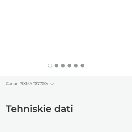
Canon PIXMA TS7750i
Toggle breadcrumbs
Pārskats
Tehniskie dati
Tehniskie dati
Atbalsts