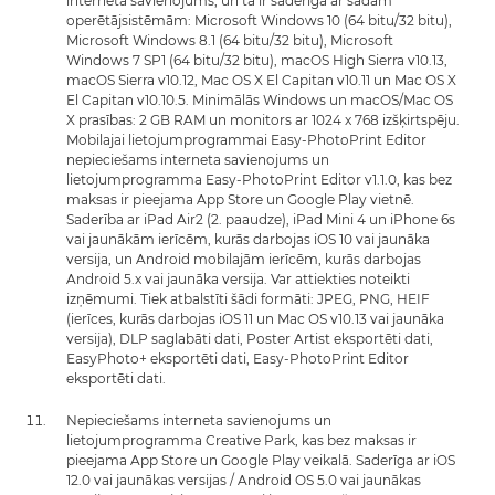
interneta savienojums, un tā ir saderīga ar šādām
operētājsistēmām: Microsoft Windows 10 (64 bitu/32 bitu),
Microsoft Windows 8.1 (64 bitu/32 bitu), Microsoft
Windows 7 SP1 (64 bitu/32 bitu), macOS High Sierra v10.13,
macOS Sierra v10.12, Mac OS X El Capitan v10.11 un Mac OS X
El Capitan v10.10.5. Minimālās Windows un macOS/Mac OS
X prasības: 2 GB RAM un monitors ar 1024 x 768 izšķirtspēju.
Mobilajai lietojumprogrammai Easy-PhotoPrint Editor
nepieciešams interneta savienojums un
lietojumprogramma Easy-PhotoPrint Editor v1.1.0, kas bez
maksas ir pieejama App Store un Google Play vietnē.
Saderība ar iPad Air2 (2. paaudze), iPad Mini 4 un iPhone 6s
vai jaunākām ierīcēm, kurās darbojas iOS 10 vai jaunāka
versija, un Android mobilajām ierīcēm, kurās darbojas
Android 5.x vai jaunāka versija. Var attiekties noteikti
izņēmumi. Tiek atbalstīti šādi formāti: JPEG, PNG, HEIF
(ierīces, kurās darbojas iOS 11 un Mac OS v10.13 vai jaunāka
versija), DLP saglabāti dati, Poster Artist eksportēti dati,
EasyPhoto+ eksportēti dati, Easy-PhotoPrint Editor
eksportēti dati.
Nepieciešams interneta savienojums un
lietojumprogramma Creative Park, kas bez maksas ir
pieejama App Store un Google Play veikalā. Saderīga ar iOS
12.0 vai jaunākas versijas / Android OS 5.0 vai jaunākas