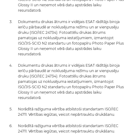
Glossy II un neņemot vērā datu apstrādes laiku
resursdatorā.
Dokumentu drukas ātrums ir vidējais ESAT rādītājs biroja
ierīču pārbaudē ar noklusējuma režīmu un ar vienpusēju
druku (ISO/IEC 24734). Fotoattēlu drukas ātrums
pamatojas uz noklusējuma iestatījumiem, izmantojot
ISO/JIS-SCID N2 standartu un fotopapīru Photo Paper Plus
Glossy II un neņemot vērā datu apstrādes laiku
resursdatorā.
Dokumentu drukas ātrums ir vidējais ESAT rādītājs biroja
ierīču pārbaudē ar noklusējuma režīmu un ar vienpusēju
druku (ISO/IEC 24734). Fotoattēlu drukas ātrums
pamatojas uz noklusējuma iestatījumiem, izmantojot
ISO/JIS-SCID N2 standartu un fotopapīru Photo Paper Plus
Glossy II un neņemot vērā datu apstrādes laiku
resursdatorā.
Norādītā ražīguma vērtība atbilstoši standartam ISO/IEC
24711. Vērtības iegūtas, veicot nepārtrauktu drukāšanu.
Norādītā ražīguma vērtība atbilstoši standartam ISO/IEC
24711. Vērtības iegūtas, veicot nepārtrauktu drukāšanu.