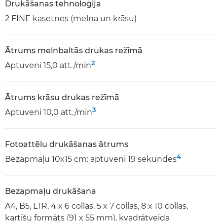
Drukāšanas tehnoloģija
2 FINE kasetnes (melna un krāsu)
Ātrums melnbaltās drukas režīmā
2
Aptuveni 15,0 att./min
Ātrums krāsu drukas režīmā
3
Aptuveni 10,0 att./min
Fotoattēlu drukāšanas ātrums
4
Bezapmaļu 10x15 cm: aptuveni 19 sekundes
Bezapmaļu drukāšana
A4, B5, LTR, 4 x 6 collas, 5 x 7 collas, 8 x 10 collas,
kartīšu formāts (91 x 55 mm), kvadrātveida