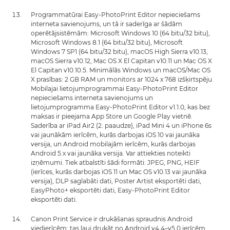
Programmatūrai Easy-PhotoPrint Editor nepieciešams
interneta savienojums, un tā ir saderīga ar šādām
operētājsistēmām: Microsoft Windows 10 (64 bitu/32 bitu),
Microsoft Windows 8.1 (64 bitu/32 bitu), Microsoft
Windows 7 SP1 (64 bitu/32 bitu), macOS High Sierra v10.13,
macOS Sierra v10.12, Mac OS X El Capitan v10.11 un Mac OS X
El Capitan v10.10.5. Minimālās Windows un macOS/Mac OS
X prasības: 2 GB RAM un monitors ar 1024 x 768 izšķirtspēju.
Mobilajai lietojumprogrammai Easy-PhotoPrint Editor
nepieciešams interneta savienojums un
lietojumprogramma Easy-PhotoPrint Editor v1.1.0, kas bez
maksas ir pieejama App Store un Google Play vietnē.
Saderība ar iPad Air2 (2. paaudze), iPad Mini 4 un iPhone 6s
vai jaunākām ierīcēm, kurās darbojas iOS 10 vai jaunāka
versija, un Android mobilajām ierīcēm, kurās darbojas
Android 5.x vai jaunāka versija. Var attiekties noteikti
izņēmumi. Tiek atbalstīti šādi formāti: JPEG, PNG, HEIF
(ierīces, kurās darbojas iOS 11 un Mac OS v10.13 vai jaunāka
versija), DLP saglabāti dati, Poster Artist eksportēti dati,
EasyPhoto+ eksportēti dati, Easy-PhotoPrint Editor
eksportēti dati.
Canon Print Service ir drukāšanas spraudnis Android
viedierīcēm; tas ļauj drukāt no Android v4.4–v5.0 ierīcēm