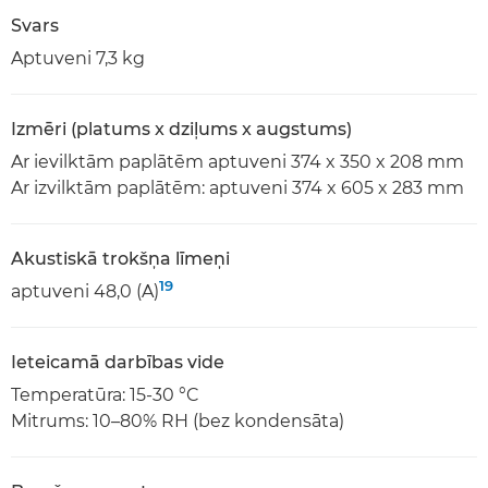
Svars
Aptuveni 7,3 kg
Izmēri (platums x dziļums x augstums)
Ar ievilktām paplātēm aptuveni 374 x 350 x 208 mm
Ar izvilktām paplātēm: aptuveni 374 x 605 x 283 mm
Akustiskā trokšņa līmeņi
19
aptuveni 48,0 (A)
Ieteicamā darbības vide
Temperatūra: 15-30 °C
Mitrums: 10–80% RH (bez kondensāta)