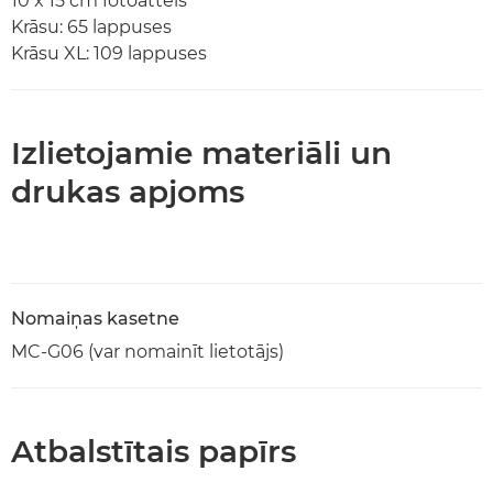
10 x 15 cm fotoattēls
Krāsu: 65 lappuses
Krāsu XL: 109 lappuses
Izlietojamie materiāli un
drukas apjoms
Nomaiņas kasetne
MC-G06 (var nomainīt lietotājs)
Atbalstītais papīrs