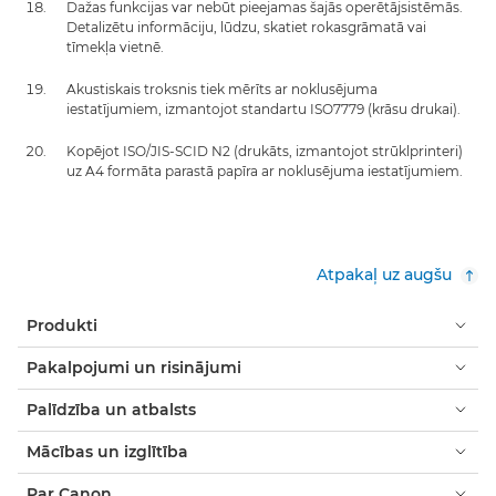
Dažas funkcijas var nebūt pieejamas šajās operētājsistēmās.
Detalizētu informāciju, lūdzu, skatiet rokasgrāmatā vai
tīmekļa vietnē.
Akustiskais troksnis tiek mērīts ar noklusējuma
iestatījumiem, izmantojot standartu ISO7779 (krāsu drukai).
Kopējot ISO/JIS-SCID N2 (drukāts, izmantojot strūklprinteri)
uz A4 formāta parastā papīra ar noklusējuma iestatījumiem.
Atpakaļ uz augšu
Produkti
Pakalpojumi un risinājumi
Palīdzība un atbalsts
Mācības un izglītība
Par Canon