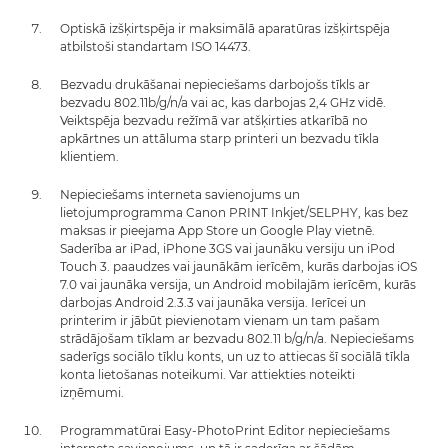
Optiskā izšķirtspēja ir maksimālā aparatūras izšķirtspēja
atbilstoši standartam ISO 14473.
Bezvadu drukāšanai nepieciešams darbojošs tīkls ar
bezvadu 802.11b/g/n/a vai ac, kas darbojas 2,4 GHz vidē.
Veiktspēja bezvadu režīmā var atšķirties atkarībā no
apkārtnes un attāluma starp printeri un bezvadu tīkla
klientiem.
Nepieciešams interneta savienojums un
lietojumprogramma Canon PRINT Inkjet/SELPHY, kas bez
maksas ir pieejama App Store un Google Play vietnē.
Saderība ar iPad, iPhone 3GS vai jaunāku versiju un iPod
Touch 3. paaudzes vai jaunākām ierīcēm, kurās darbojas iOS
7.0 vai jaunāka versija, un Android mobilajām ierīcēm, kurās
darbojas Android 2.3.3 vai jaunāka versija. Ierīcei un
printerim ir jābūt pievienotam vienam un tam pašam
strādājošam tīklam ar bezvadu 802.11 b/g/n/a. Nepieciešams
saderīgs sociālo tīklu konts, un uz to attiecas šī sociālā tīkla
konta lietošanas noteikumi. Var attiekties noteikti
izņēmumi.
Programmatūrai Easy-PhotoPrint Editor nepieciešams