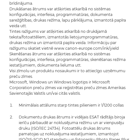
brīdinājuma.
Drukāšanas ātrums var atšķirties atkarībā no sistēmas
konfigurācijas, interfeisa, programmatūras, dokumenta
sarežģītības, drukas režīma, lapu pārklājuma, izmantotā papīra
veida utt.
Tintes ražīgums var atšķirties atkarībā no drukājamā
teksta/fotoattēliem, izmantotās lietojumprogrammatūras,
drukas režīma un izmantotā papīra veida. Informāciju par
ražīgumu skatiet vietnē www.canon-europe.com/ink/yield
Skenēšanas ātrums var atšķirties atkarībā no sistēmas
konfigurācijas, interfeisa, programmatūras, skenēšanas režīma
iestatījumiem, dokumenta lieluma utt.
Visi zīmolu un produktu nosaukumi ir to attiecīgo uzņēmumu
preču zīmes.
Microsoft, Windows un Windows logotips ir Microsoft
Corporation preču zīmes vai reģistrētas preču zīmes Amerikas
Savienotajās Valstīs un/vai citās valstīs.
Minimālais attālums starp tintes pilieniem ir 1/1200 collas
Dokumentu drukas ātrums ir vidējais ESAT rādītājs biroja
ierīču pārbaudē ar noklusējuma režīmu un ar vienpusēju
druku (ISO/IEC 24734). Fotoattēlu drukas ātrums
pamatojas uz noklusējuma iestatījumiem, izmantojot
ISO/JIS-SCID N2 standartu un fotopapīru Photo Paper Plus