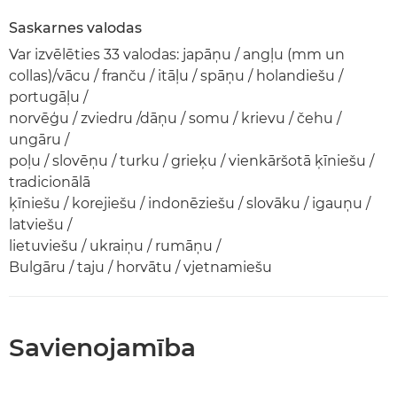
Saskarnes valodas
Var izvēlēties 33 valodas: japāņu / angļu (mm un
collas)/vācu / franču / itāļu / spāņu / holandiešu /
portugāļu /
norvēģu / zviedru /dāņu / somu / krievu / čehu /
ungāru /
poļu / slovēņu / turku / grieķu / vienkāršotā ķīniešu /
tradicionālā
ķīniešu / korejiešu / indonēziešu / slovāku / igauņu /
latviešu /
lietuviešu / ukraiņu / rumāņu /
Bulgāru / taju / horvātu / vjetnamiešu
Savienojamība