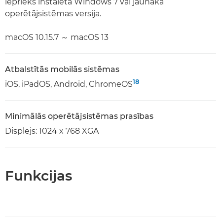
iepriekš instalēta Windows 7 vai jaunāka
operētājsistēmas versija.
macOS 10.15.7 ～ macOS 13
Atbalstītās mobilās sistēmas
18
iOS, iPadOS, Android, ChromeOS
Minimālās operētājsistēmas prasības
Displejs: 1024 x 768 XGA
Funkcijas