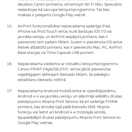
daudzos Canon printeros, izmantojot Wi-Fi tīklu. Spraudnis
nedarbojas kā savrupa lietojumprogramma. Tas bez
maksas ir pieejams Google Play vietnē.
AirPrint funkcionalitātei nepieciešama saderīga iPad,
iPhone vai iPod Touch ierīce, kurā darbojas iOS 7.0 vai
jaunāka versija, un AirPrint iespējots printeris, kas ir
pievienots tam pašam tīklam, kuram ir pievienota iOS ierīce.
Netiek atbalstīts printeris, kas ir pievienots Mac, PC, AirPort
Base stacijas vai Time Capsule USB portam.
Nepieciešama viedierīce ar instalētu lietojumprogrammu
Canon PRINT Inkjet/SELPHY; ierīcei jābūt pievienotai
vajadzīgajam aktīvajam bezvadu tīklam, lai pabeigtu
iestatīšanu bezvadu režīmā.
Nepieciešama Android mobilā ierīce ar operētājsistēmu
Android 4.4 vai jaunāku versiju un sākotnēji ielādētu drukas
pakalpojumu Mopria Print Service, kā arī saderīgs PIXMA
printeris, kas atrodas tajā pašā bezvadu tīklā. Mopria
funkciju var lietot arī Android 4.4 mobilajās ierīcēs,
lejupielādējot drukas pakalpojumu Mopria Print Service no
Google Play vietnes.