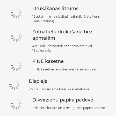
Drukāšanas ātrums
15 att./min (melnbaltajā režīmā); 10 att./min
(krāsu režīmā)
Fotoattēlu drukāšana bez
apmalēm
4 x 6 collu fotoattēli bez apmalēm tikai
19 sekundēs
FINE kasetne
FINE kasetnes augstas kvalitātes izdrukām
Displejs
2,7 collu noliecams krāsu skārienekrāns
Divvirzienu papīra padeve
Priekšējā kasete un aizmugurējā papīra padeve