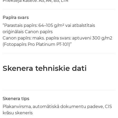
Priekšējā kasete: A5, A4, B5, LTR
Papīra svars
“Parastais papīrs: 64–105 g/m² vai atbalstītais
oriģinālais Canon papīrs
Canon papīrs: maks. papīra svars: aptuveni 300 g/m2
(Fotopapīrs Pro Platinum PT-101)”
Skenera tehniskie dati
Skenera tips
Plakanvirsma, automātiskā dokumentu padeve, CIS
krāsu skeneris