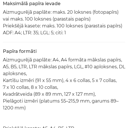
Maksimālā papīra ievade
Aizmugurējā paplāte: maks. 20 loksnes (fotopapīrs)
vai maks. 100 loksnes (parastais papīrs)
Priekšējā kasete: maks. 100 loksnes (parastais papīrs)
ADF: A4; LTR: 35; LGL: 5; citi: 1
Papīra formāti
Aizmugurējā paplāte: A4, A4 formāta mākslas papīrs,
A5, B5, LTR, LTR mākslas papīrs, LGL, #10 aploksnes, DL
aploksnes,
Kartīšu izmēri (91 x 55 mm), 4 x 6 collas, 5 x 7 collas,
7 x 10 collas, 8 x 10 collas,
Kvadrātveida (89 x 89 mm, 127 x 127 mm),
Pielāgoti izmēri (platums 55–215,9 mm, garums 89–
1200 mm)