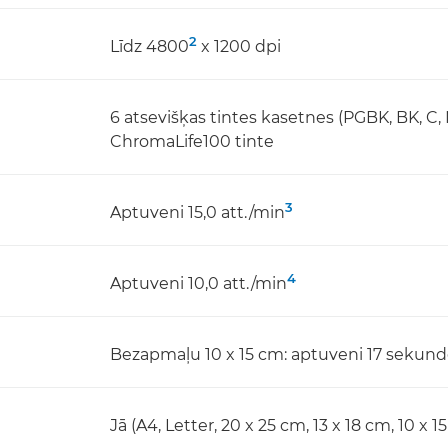
2
Līdz 4800
x 1200 dpi
6 atsevišķas tintes kasetnes (PGBK, BK, C, 
ChromaLife100 tinte
3
Aptuveni 15,0 att./min
4
Aptuveni 10,0 att./min
Bezapmaļu 10 x 15 cm: aptuveni 17 sekun
Jā (A4, Letter, 20 x 25 cm, 13 x 18 cm, 10 x 1