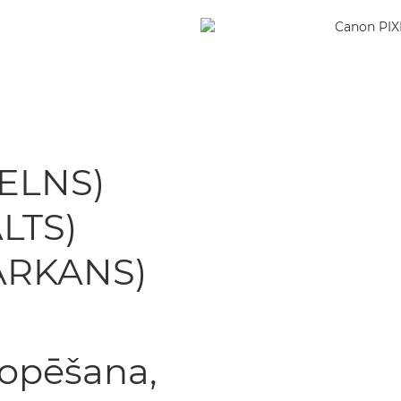
MELNS)
LTS)
SARKANS)
kopēšana,