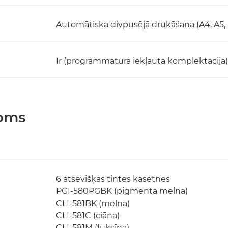
Automātiska divpusējā drukāšana (A4, A5, B
Ir (programmatūra iekļauta komplektācijā)
joms
6 atsevišķas tintes kasetnes
PGI-580PGBK (pigmenta melna)
CLI-581BK (melna)
CLI-581C (ciāna)
CLI-581M (fuksīna)