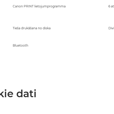
Canon PRINT lietojumprogramma
6 a
Tieša drukāšana no diska
Div
Bluetooth
kie dati