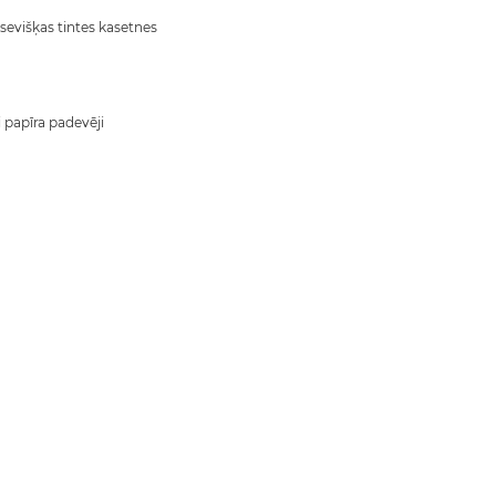
tsevišķas tintes kasetnes
i papīra padevēji