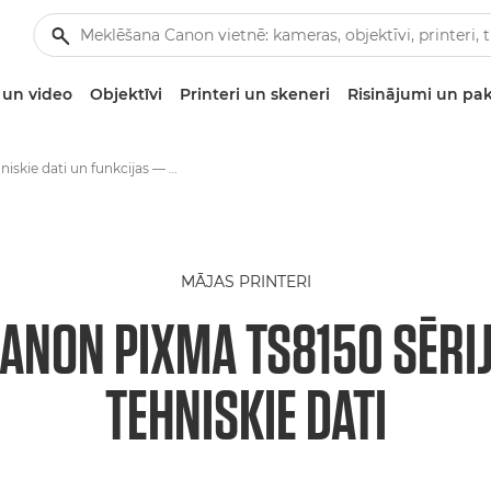
un video
Objektīvi
Printeri un skeneri
Risinājumi un pa
Tehniskie dati un funkcijas — Canon PIXMA TS8150 sērija
MĀJAS PRINTERI
ANON PIXMA TS8150 SĒRI
TEHNISKIE DATI