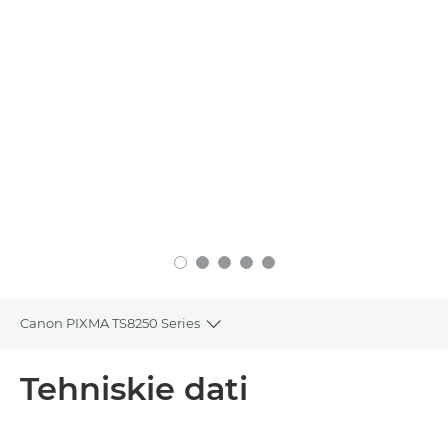
Canon PIXMA TS8250 Series
Toggle breadcrumbs
Pārskats
Tehniskie dati
Tehniskie dati