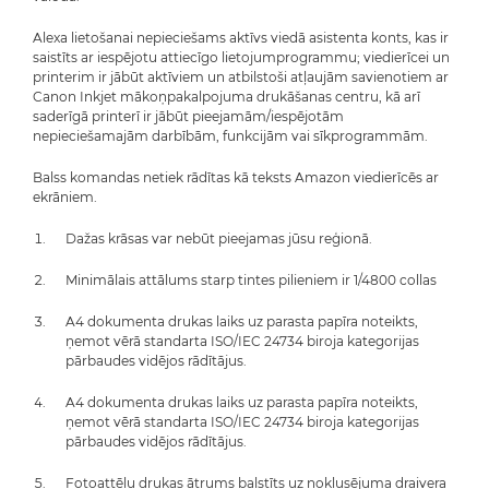
Alexa lietošanai nepieciešams aktīvs viedā asistenta konts, kas ir
saistīts ar iespējotu attiecīgo lietojumprogrammu; viedierīcei un
printerim ir jābūt aktīviem un atbilstoši atļaujām savienotiem ar
Canon Inkjet mākoņpakalpojuma drukāšanas centru, kā arī
saderīgā printerī ir jābūt pieejamām/iespējotām
nepieciešamajām darbībām, funkcijām vai sīkprogrammām.
Balss komandas netiek rādītas kā teksts Amazon viedierīcēs ar
ekrāniem.
Dažas krāsas var nebūt pieejamas jūsu reģionā.
Minimālais attālums starp tintes pilieniem ir 1/4800 collas
A4 dokumenta drukas laiks uz parasta papīra noteikts,
ņemot vērā standarta ISO/IEC 24734 biroja kategorijas
pārbaudes vidējos rādītājus.
A4 dokumenta drukas laiks uz parasta papīra noteikts,
ņemot vērā standarta ISO/IEC 24734 biroja kategorijas
pārbaudes vidējos rādītājus.
Fotoattēlu drukas ātrums balstīts uz noklusējuma draivera