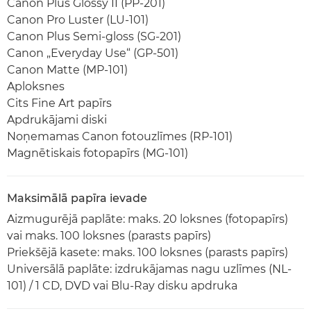
Canon Plus Glossy II (PP-201)
Canon Pro Luster (LU-101)
Canon Plus Semi-gloss (SG-201)
Canon „Everyday Use“ (GP-501)
Canon Matte (MP-101)
Aploksnes
Cits Fine Art papīrs
Apdrukājami diski
Noņemamas Canon fotouzlīmes (RP-101)
Magnētiskais fotopapīrs (MG-101)
Maksimālā papīra ievade
Aizmugurējā paplāte: maks. 20 loksnes (fotopapīrs)
vai maks. 100 loksnes (parasts papīrs)
Priekšējā kasete: maks. 100 loksnes (parasts papīrs)
Universālā paplāte: izdrukājamas nagu uzlīmes (NL-
101) / 1 CD, DVD vai Blu-Ray disku apdruka