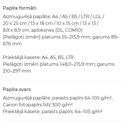
Papīra formāti
Aizmugurējā paplāte: A4 / A5 / B5 / LTR / LGL /
20 x 25 cm / 13 x 18 cm / 10 x 15 cm / 13 x 13 /
8,9 x 8,9 cm, aploksnes (DL, COM10)
[Pielāgoti izmēri] platums 55–215,9 mm, garums 89–
676 mm
Priekšējā kasete: A4, A5, B5, LTR
Pielāgoti izmēri: platums 148,0–215,9 mm; garums
210–297 mm
Papīra svars
Aizmugurējā paplāte: parasts papīrs 64-105 g/m²,
Canon fotopapīrs līdz 300 g/m²
Priekšējā kasete: parasts papīrs: 64–105 g/m²