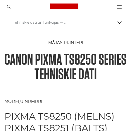
Canon Logo, back to ho
Tehniskie dati un funkcijas — PIXMA TS8250
Pārsl
Canon
MĀJAS PRINTERI
Canon printeri
CANON PIXMA TS8250 SERIES
PIXMA TS8250 sērija — printeri
TEHNISKIE DATI
MODEĻU NUMURI
PIXMA TS8250 (MELNS)
PIXMA TS8251 (BALTS)