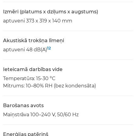
Izmēri (platums x dziļums x augstums)
aptuveni 373 x 319 x 140 mm
Akustiskā trokšņa līmeņi
12
aptuveni 48 dB(A)
Ieteicamā darbības vide
Temperatūra: 15-30 °C
Mitrums: 10–80% RH (bez kondensāta)
Barošanas avots
Maiņstrāva 100–240 V, 50/60 Hz
Enerģijas patēriņš