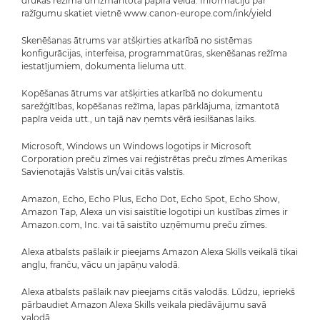
drukas režīma un izmantotā papīra veida. Informāciju par
ražīgumu skatiet vietnē www.canon-europe.com/ink/yield
Skenēšanas ātrums var atšķirties atkarībā no sistēmas
konfigurācijas, interfeisa, programmatūras, skenēšanas režīma
iestatījumiem, dokumenta lieluma utt.
Kopēšanas ātrums var atšķirties atkarībā no dokumentu
sarežģītības, kopēšanas režīma, lapas pārklājuma, izmantotā
papīra veida utt., un tajā nav ņemts vērā iesilšanas laiks.
Microsoft, Windows un Windows logotips ir Microsoft
Corporation preču zīmes vai reģistrētas preču zīmes Amerikas
Savienotajās Valstīs un/vai citās valstīs.
Amazon, Echo, Echo Plus, Echo Dot, Echo Spot, Echo Show,
Amazon Tap, Alexa un visi saistītie logotipi un kustības zīmes ir
Amazon.com, Inc. vai tā saistīto uzņēmumu preču zīmes.
Alexa atbalsts pašlaik ir pieejams Amazon Alexa Skills veikalā tikai
angļu, franču, vācu un japāņu valodā.
Alexa atbalsts pašlaik nav pieejams citās valodās. Lūdzu, iepriekš
pārbaudiet Amazon Alexa Skills veikala piedāvājumu savā
valodā.