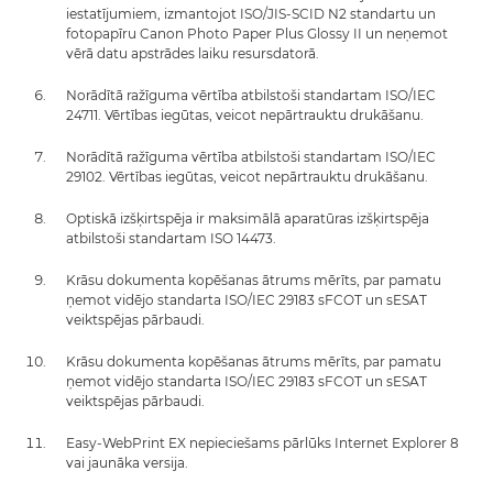
iestatījumiem, izmantojot ISO/JIS-SCID N2 standartu un
fotopapīru Canon Photo Paper Plus Glossy II un neņemot
vērā datu apstrādes laiku resursdatorā.
Norādītā ražīguma vērtība atbilstoši standartam ISO/IEC
24711. Vērtības iegūtas, veicot nepārtrauktu drukāšanu.
Norādītā ražīguma vērtība atbilstoši standartam ISO/IEC
29102. Vērtības iegūtas, veicot nepārtrauktu drukāšanu.
Optiskā izšķirtspēja ir maksimālā aparatūras izšķirtspēja
atbilstoši standartam ISO 14473.
Krāsu dokumenta kopēšanas ātrums mērīts, par pamatu
ņemot vidējo standarta ISO/IEC 29183 sFCOT un sESAT
veiktspējas pārbaudi.
Krāsu dokumenta kopēšanas ātrums mērīts, par pamatu
ņemot vidējo standarta ISO/IEC 29183 sFCOT un sESAT
veiktspējas pārbaudi.
Easy-WebPrint EX nepieciešams pārlūks Internet Explorer 8
vai jaunāka versija.