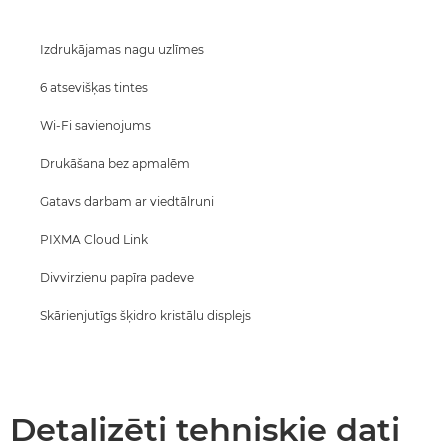
Atbalsts
Izdrukājamas nagu uzlīmes
PĒRCIET TINTI
6 atsevišķas tintes
Wi-Fi savienojums
Drukāšana bez apmalēm
Gatavs darbam ar viedtālruni
PIXMA Cloud Link
Divvirzienu papīra padeve
Skārienjutīgs šķidro kristālu displejs
Detalizēti tehniskie dati