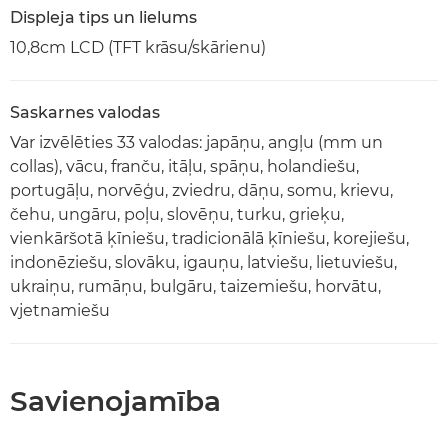
Displeja tips un lielums
10,8cm LCD (TFT krāsu/skārienu)
Saskarnes valodas
Var izvēlēties 33 valodas: japāņu, angļu (mm un
collas), vācu, franču, itāļu, spāņu, holandiešu,
portugāļu, norvēģu, zviedru, dāņu, somu, krievu,
čehu, ungāru, poļu, slovēņu, turku, grieķu,
vienkāršotā ķīniešu, tradicionālā ķīniešu, korejiešu,
indonēziešu, slovāku, igauņu, latviešu, lietuviešu,
ukraiņu, rumāņu, bulgāru, taizemiešu, horvātu,
vjetnamiešu
Savienojamība