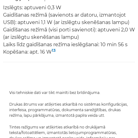
Izslēgts: aptuveni 0,3 W
Gaidīšanas režīmā (savienots ar datoru, izmantojot
USB): aptuveni 1,1 W (ar izslēgtu skenēšanas lampu)
Gaidīšanas režīmā (visi porti savienoti): aptuveni 2,0 W
(ar izslēgtu skenēšanas lampu)
Laiks līdz gaidīšanas režīma ieslēgšanai: 10 min 56 s
13
Kopēšana: apt. 16 W
Visi tehniskie dati var tikt mainīti bez brīdinājuma.
Drukas ātrums var atšķirties atkarībā no sistēmas konfigurācijas,
interfeisa, programmatūras, dokumenta sarežģītības, drukas
režīma, lapu pārklājuma, izmantotā papīra veida utt.
Tintes ražīgums var atšķirties atkarībā no drukājamā
teksta/fotoattēliem, izmantotās lietojumprogrammatūras,