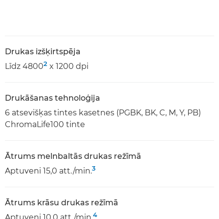
Drukas izšķirtspēja
2
Līdz 4800
x 1200 dpi
Drukāšanas tehnoloģija
6 atsevišķas tintes kasetnes (PGBK, BK, C, M, Y, PB)
ChromaLife100 tinte
Ātrums melnbaltās drukas režīmā
3
Aptuveni 15,0 att./min.
Ātrums krāsu drukas režīmā
4
Aptuveni 10,0 att./min.