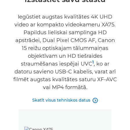
Tehniskie dati
Atbalsts
Iegūstiet augstas kvalitātes 4K UHD
video ar kompakto videokameru XA75.
Papildus lieliskai samplinga HD
apstrādei, Dual Pixel CMOS AF, Canon
15 reižu optiskajam tālummaiņas
objektīvam un HD tiešraides
1
straumēšanas iespējai UVC
, ko ar
datoru savieno USB-C kabelis, varat arī
filmēt augstas kvalitātes saturu XF-AVC
vai MP4 formātā.
Skatīt visus tehniskos datus
