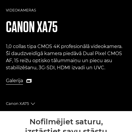
VIDEOKAMERAS
CANON
XA75
1,0 collas tipa CMOS 4K profesionālā videokamera.
Šī daudzveidīgā kamera piedāvā Dual Pixel CMOS
AF, 15 reižu optisko tālummaiņu un piecu asu
stabilizēšanu, 3G-SDI, HDMI izvadi un UVC.
Galerija

Galerija
Canon XA75
Toggle breadcrumbs
Pārskats
Nofilmējiet saturu,
izstāstiet savu stāstu