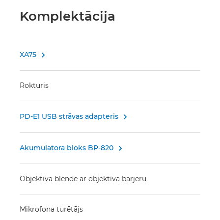
Komplektācija
XA75

Rokturis
PD-E1 USB strāvas adapteris

Akumulatora bloks BP-820

Objektīva blende ar objektīva barjeru
Mikrofona turētājs