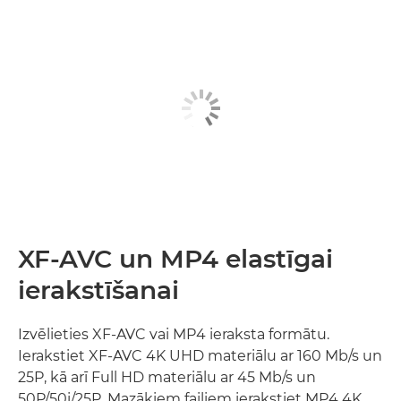
XF-AVC un MP4 elastīgai
ierakstīšanai
Izvēlieties XF-AVC vai MP4 ieraksta formātu.
Ierakstiet XF-AVC 4K UHD materiālu ar 160 Mb/s un
25P, kā arī Full HD materiālu ar 45 Mb/s un
50P/50i/25P. Mazākiem failiem ierakstiet MP4 4K