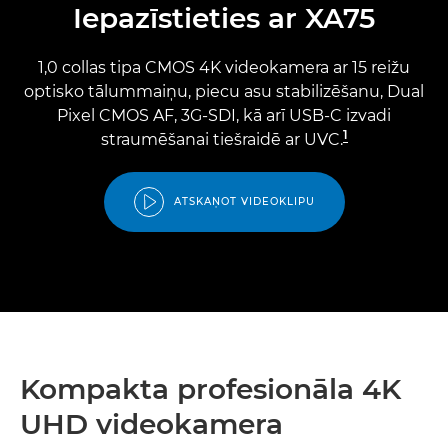
Iepazīstieties ar XA75
1,0 collas tipa CMOS 4K videokamera ar 15 reižu
optisko tālummaiņu, piecu asu stabilizēšanu, Dual
Pixel CMOS AF, 3G-SDI, kā arī USB-C izvadi
1
straumēšanai tiešraidē ar UVC.
ATSKAŅOT VIDEOKLIPU
Kompakta profesionāla 4K
UHD videokamera