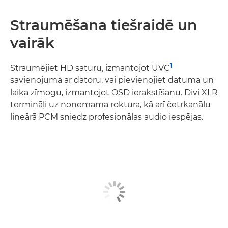
Straumēšana tiešraidē un
vairāk
1
Straumējiet HD saturu, izmantojot UVC
savienojumā ar datoru, vai pievienojiet datuma un
laika zīmogu, izmantojot OSD ierakstīšanu. Divi XLR
termināļi uz noņemama roktura, kā arī četrkanālu
lineārā PCM sniedz profesionālas audio iespējas.