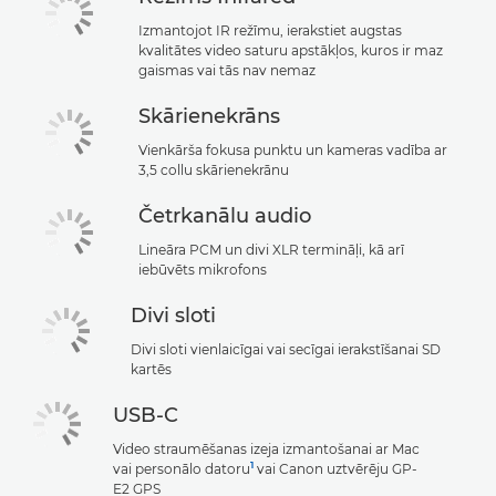
Izmantojot IR režīmu, ierakstiet augstas
kvalitātes video saturu apstākļos, kuros ir maz
gaismas vai tās nav nemaz
Skārienekrāns
Vienkārša fokusa punktu un kameras vadība ar
3,5 collu skārienekrānu
Četrkanālu audio
Lineāra PCM un divi XLR termināļi, kā arī
iebūvēts mikrofons
Divi sloti
Divi sloti vienlaicīgai vai secīgai ierakstīšanai SD
kartēs
USB-C
Video straumēšanas izeja izmantošanai ar Mac
1
vai personālo datoru
vai Canon uztvērēju GP-
E2 GPS