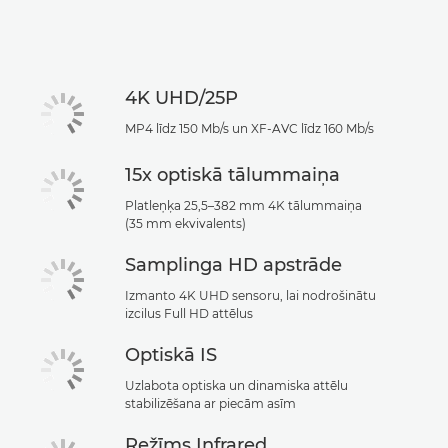
4K UHD/25P
MP4 līdz 150 Mb/s un XF-AVC līdz 160 Mb/s
15x optiskā tālummaiņa
Platleņķa 25,5–382 mm 4K tālummaiņa
(35 mm ekvivalents)
Samplinga HD apstrāde
Izmanto 4K UHD sensoru, lai nodrošinātu
izcilus Full HD attēlus
Optiskā IS
Uzlabota optiska un dinamiska attēlu
stabilizēšana ar piecām asīm
Režīms Infrared