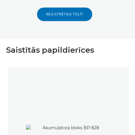
REĢISTRĒTIES TŪLĪT
Saistītās papildierīces