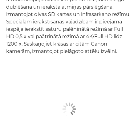
dublēšana un ieraksta atmiņas pārslēgšana,
izmantojot divas SD kartes un infrasarkano režīmu.
Speciālām ierakstīšanas vajadzībām ir pieejama
iespēja ierakstīt saturu palēninātā režīmā ar Full
HD 0,5 x vai paātrinātā režīmā ar 4K/Full HD līdz
1200 x. Saskaņojiet krāsas ar citām Canon
kamerām, izmantojot pielāgoto attēlu izvēlni.