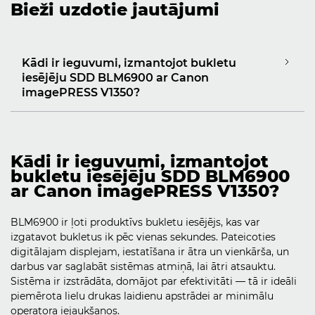
Bieži uzdotie jautājumi
Kādi ir ieguvumi, izmantojot bukletu
iesējēju SDD BLM6900 ar Canon
imagePRESS V1350?
Kādi ir ieguvumi, izmantojot
bukletu iesējēju SDD BLM6900
ar Canon imagePRESS V1350?
BLM6900 ir ļoti produktīvs bukletu iesējējs, kas var
izgatavot bukletus ik pēc vienas sekundes. Pateicoties
digitālajam displejam, iestatīšana ir ātra un vienkārša, un
darbus var saglabāt sistēmas atmiņā, lai ātri atsauktu.
Sistēma ir izstrādāta, domājot par efektivitāti — tā ir ideāli
piemērota lielu drukas laidienu apstrādei ar minimālu
operatora iejaukšanos.