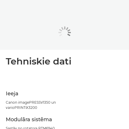
Tehniskie dati
Ieeja
Canon imagePRESSV1350 un
varioPRINTiX3200
Modulāra sistēma
Sastāv no rotatora RTM6940,