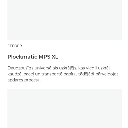
FEEDER
Plockmatic MPS XL
Daudzpusīgs universālais uzkrājējs, kas viegli uzkrāj
kaudzē, paceļ un transportē papīru, tādējādi pārveidojot
apdares procesu.