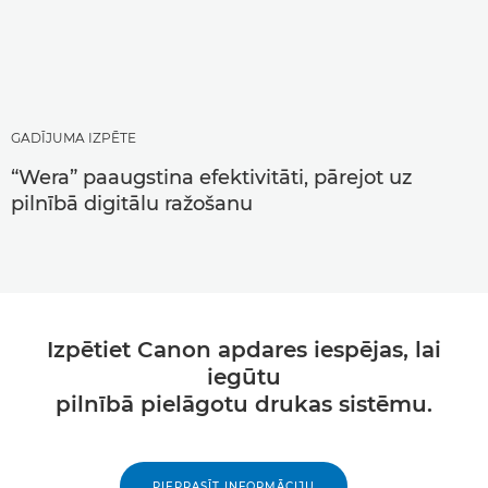
GADĪJUMA IZPĒTE
“Wera” paaugstina efektivitāti, pārejot uz
pilnībā digitālu ražošanu
Izpētiet Canon apdares iespējas, lai
iegūtu
pilnībā pielāgotu drukas sistēmu.
PIEPRASĪT INFORMĀCIJU