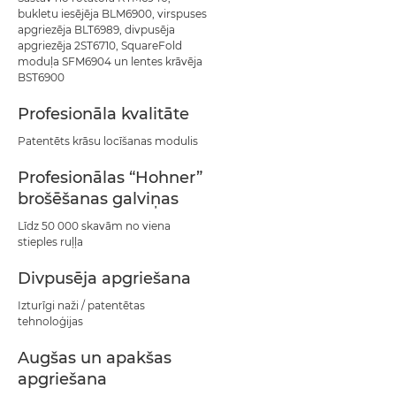
bukletu iesējēja BLM6900, virspuses
apgriezēja BLT6989, divpusēja
apgriezēja 2ST6710, SquareFold
moduļa SFM6904 un lentes krāvēja
BST6900
Profesionāla kvalitāte
Patentēts krāsu locīšanas modulis
Profesionālas “Hohner”
brošēšanas galviņas
Līdz 50 000 skavām no viena
stieples ruļļa
Divpusēja apgriešana
Izturīgi naži / patentētas
tehnoloģijas
Augšas un apakšas
apgriešana