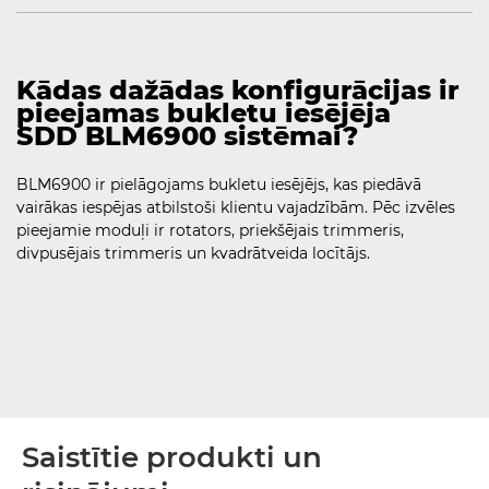
Kādas dažādas konfigurācijas ir
pieejamas bukletu iesējēja
SDD BLM6900 sistēmai?
BLM6900 ir pielāgojams bukletu iesējējs, kas piedāvā
vairākas iespējas atbilstoši klientu vajadzībām. Pēc izvēles
pieejamie moduļi ir rotators, priekšējais trimmeris,
divpusējais trimmeris un kvadrātveida locītājs.
Saistītie produkti un