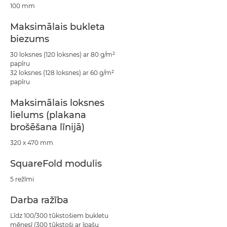
100 mm
Maksimālais bukleta
biezums
30 loksnes (120 loksnes) ar 80 g/m²
papīru
32 loksnes (128 loksnes) ar 60 g/m²
papīru
Maksimālais loksnes
lielums (plakana
brošēšana līnijā)
320 x 470 mm
SquareFold modulis
5 režīmi
Darba ražība
Līdz 100/300 tūkstošiem bukletu
mēnesī (300 tūkstoši ar īpašu