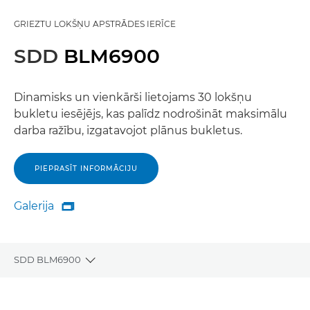
GRIEZTU LOKŠŅU APSTRĀDES IERĪCE
SDD
BLM6900
Dinamisks un vienkārši lietojams 30 lokšņu
bukletu iesējējs, kas palīdz nodrošināt maksimālu
darba ražību, izgatavojot plānus bukletus.
PIEPRASĪT INFORMĀCIJU
Galerija

Galerija
SDD BLM6900
Toggle breadcrumbs
Pārskats