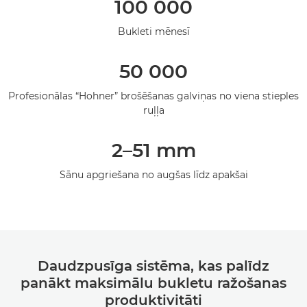
100 000
Tehniskie dati
Bukleti mēnesī
50 000
Profesionālas “Hohner” brošēšanas galviņas no viena stieples
ruļļa
2–51 mm
Sānu apgriešana no augšas līdz apakšai
Daudzpusīga sistēma, kas palīdz
panākt maksimālu bukletu ražošanas
produktivitāti