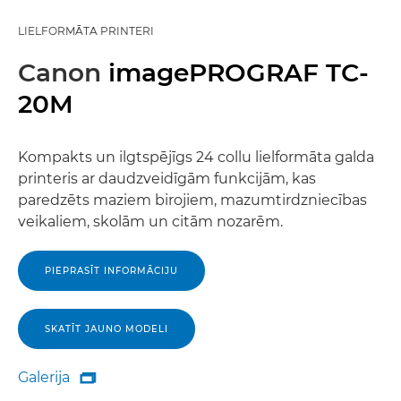
LIELFORMĀTA PRINTERI
Canon
imagePROGRAF TC-
20M
Kompakts un ilgtspējīgs 24 collu lielformāta galda
printeris ar daudzveidīgām funkcijām, kas
paredzēts maziem birojiem, mazumtirdzniecības
veikaliem, skolām un citām nozarēm.
PIEPRASĪT INFORMĀCIJU
SKATĪT JAUNO MODELI
Galerija

Galerija