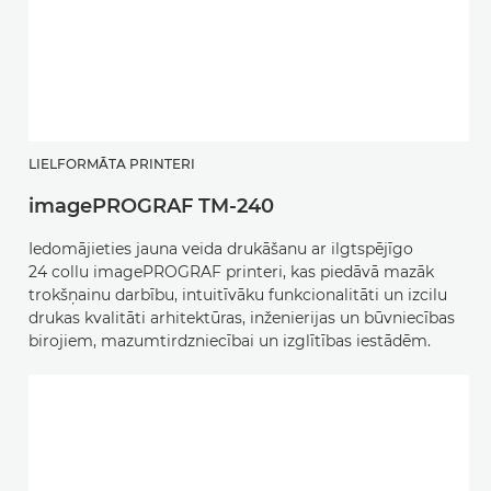
LIELFORMĀTA PRINTERI
imagePROGRAF TM-240
Iedomājieties jauna veida drukāšanu ar ilgtspējīgo
24 collu imagePROGRAF printeri, kas piedāvā mazāk
trokšņainu darbību, intuitīvāku funkcionalitāti un izcilu
drukas kvalitāti arhitektūras, inženierijas un būvniecības
birojiem, mazumtirdzniecībai un izglītības iestādēm.