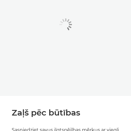
Zaļš pēc būtības
Sasniedziet savus ilgtspējības mērķus ar viegli