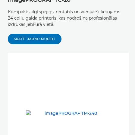
imagePROGRAF TC-20
Kompakts, ilgtspējīgs, rentabls un vienkārši lietojams
24 collu galda printeris, kas nodrošina profesionālas
izdrukas jebkurā vietā.
SKATĪT JAUNO MODELI