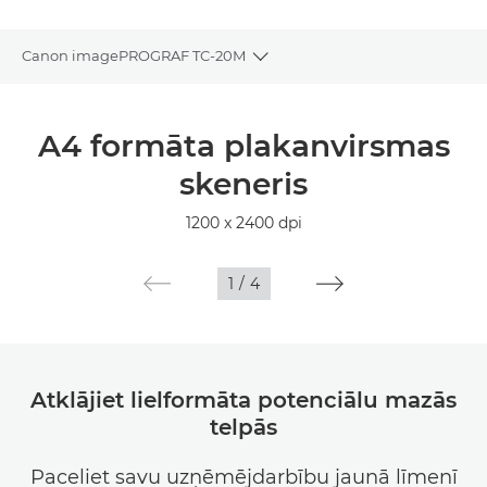
Canon imagePROGRAF TC-20M
Toggle breadcrumbs
Pārskats
A4 formāta plakanvirsmas
Tehniskie dati
skeneris
Galerija
1200 x 2400 dpi
1
/
4
Atklājiet lielformāta potenciālu mazās
telpās
Paceliet savu uzņēmējdarbību jaunā līmenī