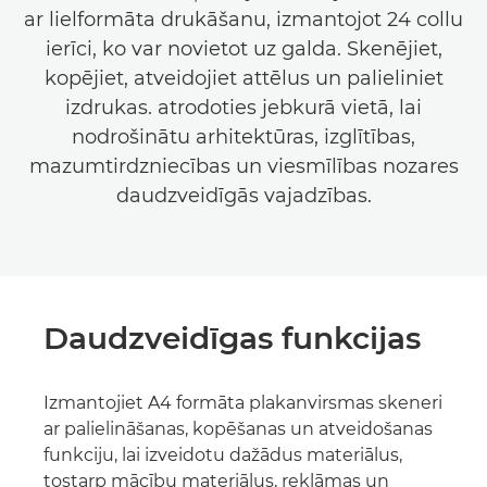
ar lielformāta drukāšanu, izmantojot 24 collu
ierīci, ko var novietot uz galda. Skenējiet,
kopējiet, atveidojiet attēlus un palieliniet
izdrukas. atrodoties jebkurā vietā, lai
nodrošinātu arhitektūras, izglītības,
mazumtirdzniecības un viesmīlības nozares
daudzveidīgās vajadzības.
Daudzveidīgas funkcijas
Izmantojiet A4 formāta plakanvirsmas skeneri
ar palielināšanas, kopēšanas un atveidošanas
funkciju, lai izveidotu dažādus materiālus,
tostarp mācību materiālus, reklāmas un