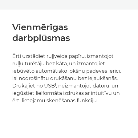
Vienmērīgas
darbplūsmas
Ērti uzstādiet ruļļveida papīru, izmantojot
ruļļu turētāju bez kāta, un izmantojiet
iebūvēto automātisko lokšņu padeves ierīci,
lai nodrošinātu drukāšanu bez iejaukšanās.
1
Drukājiet no USB
, neizmantojot datoru, un
iegūstiet lielformāta izdrukas ar intuitīvu un
ērti lietojamu skenēšanas funkciju.