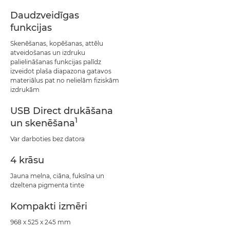
Daudzveidīgas
funkcijas
Skenēšanas, kopēšanas, attēlu
atveidošanas un izdruku
palielināšanas funkcijas palīdz
izveidot plaša diapazona gatavos
materiālus pat no nelielām fiziskām
izdrukām
USB Direct drukāšana
1
un skenēšana
Var darboties bez datora
4 krāsu
Jauna melna, ciāna, fuksīna un
dzeltena pigmenta tinte
Kompakti izmēri
968 x 525 x 245 mm