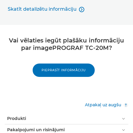
Skatīt detalizētu informāciju

Skatīt detalizētu informāciju
Vai vēlaties iegūt plašāku informāciju
par imagePROGRAF TC-20M?
PIEPRASĪT INFORMĀCIJU
Atpakaļ uz augšu
Produkti
Pakalpojumi un risinājumi