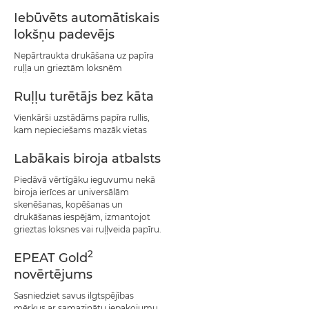
Iebūvēts automātiskais
lokšņu padevējs
Nepārtraukta drukāšana uz papīra
ruļļa un grieztām loksnēm
Ruļļu turētājs bez kāta
Vienkārši uzstādāms papīra rullis,
kam nepieciešams mazāk vietas
Labākais biroja atbalsts
Piedāvā vērtīgāku ieguvumu nekā
biroja ierīces ar universālām
skenēšanas, kopēšanas un
drukāšanas iespējām, izmantojot
grieztas loksnes vai ruļļveida papīru.
2
EPEAT Gold
novērtējums
Sasniedziet savus ilgtspējības
mērķus ar samazinātu iepakojumu