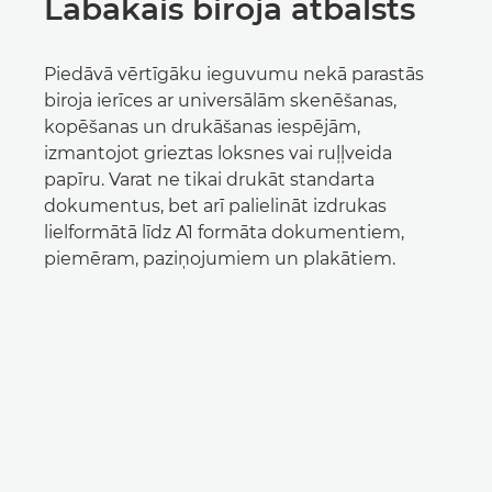
Labākais biroja atbalsts
Piedāvā vērtīgāku ieguvumu nekā parastās
biroja ierīces ar universālām skenēšanas,
kopēšanas un drukāšanas iespējām,
izmantojot grieztas loksnes vai ruļļveida
papīru. Varat ne tikai drukāt standarta
dokumentus, bet arī palielināt izdrukas
lielformātā līdz A1 formāta dokumentiem,
piemēram, paziņojumiem un plakātiem.