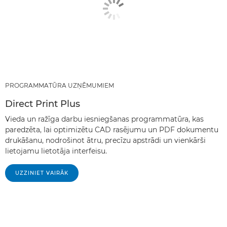
PROGRAMMATŪRA UZŅĒMUMIEM
Direct Print Plus
Vieda un ražīga darbu iesniegšanas programmatūra, kas
paredzēta, lai optimizētu CAD rasējumu un PDF dokumentu
drukāšanu, nodrošinot ātru, precīzu apstrādi un vienkārši
lietojamu lietotāja interfeisu.
UZZINIET VAIRĀK