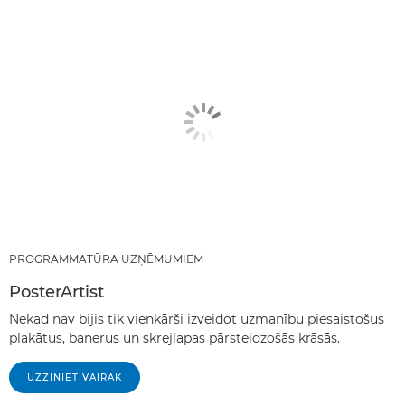
PROGRAMMATŪRA UZŅĒMUMIEM
PosterArtist
Nekad nav bijis tik vienkārši izveidot uzmanību piesaistošus
plakātus, banerus un skrejlapas pārsteidzošās krāsās.
UZZINIET VAIRĀK