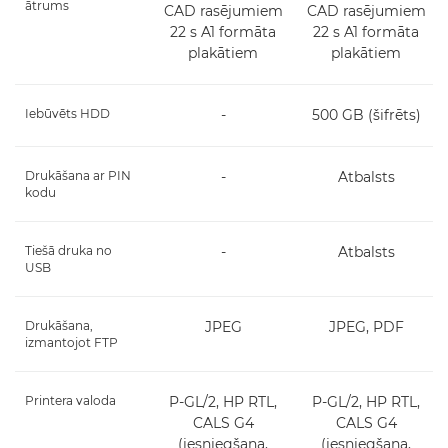
ātrums
CAD rasējumiem
CAD rasējumiem
22 s A1 formāta
22 s A1 formāta
plakātiem
plakātiem
Iebūvēts HDD
-
500 GB (šifrēts)
Drukāšana ar PIN
-
Atbalsts
kodu
Tiešā druka no
-
Atbalsts
USB
Drukāšana,
JPEG
JPEG, PDF
izmantojot FTP
Printera valoda
P-GL/2, HP RTL,
P-GL/2, HP RTL,
CALS G4
CALS G4
(iesniegšana,
(iesniegšana,