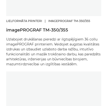
LIELFORMĀTA PRINTERI
|
IMAGEPROGRAF TM-350/355
imagePROGRAF TM-350/355
Uzlabojiet drukāšanas pieredzi ar ilgtspējīgiem 36 collu
imagePROGRAF printeriem. Veidojiet augstas kvalitātes
izdrukas un izbaudiet uzlaboto darba ražību, intuitīvo
funkcionalitāti un mazāk trokšņaino darbu, kas paredzēts
arhitektūras, inženierijas un būvniecības birojiem,
mazumtirdzniecībai un izglītības iestādēm.