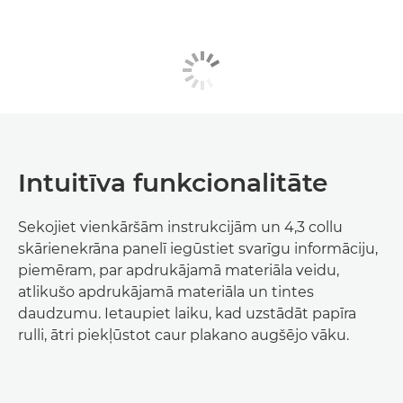
Intuitīva funkcionalitāte
Sekojiet vienkāršām instrukcijām un 4,3 collu
skārienekrāna panelī iegūstiet svarīgu informāciju,
piemēram, par apdrukājamā materiāla veidu,
atlikušo apdrukājamā materiāla un tintes
daudzumu. Ietaupiet laiku, kad uzstādāt papīra
rulli, ātri piekļūstot caur plakano augšējo vāku.