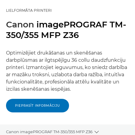
LIELFORMĀTA PRINTERI
Canon
imagePROGRAF TM-
350/355 MFP Z36
Optimizējiet drukāšanas un skenēšanas
darbplūsmas ar ilgtspējīgu 36 collu daudzfunkciju
printeri. Izmantojiet ieguvumus, ko sniedz darbība
ar mazāku troksni, uzlabota darba ražība, intuitīva
funkcionalitāte, profesionāla attēlu kvalitāte un
izcilas skenēšanas iespējas.
PIEPRASĪT INFORMĀCIJU
Canon imagePROGRAF TM-350/355 MFP Z36
Toggle breadcru