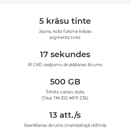
Pārskats
5 krāsu tinte
Tehniskie dati
Jauna, koša fuksīna krāsas
pigmenta tinte
Galerija
17 sekundes
A1 CAD rasējumu drukāšanas ātrums
500 GB
Šifrēts cietais disks
(Tikai TM-355 MFP Z36)
13 att./s
Skenēšanas ātrums (melnbaltajā režīmā)