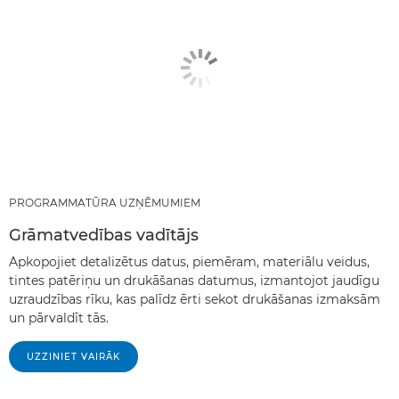
PROGRAMMATŪRA UZŅĒMUMIEM
Grāmatvedības vadītājs
Apkopojiet detalizētus datus, piemēram, materiālu veidus,
tintes patēriņu un drukāšanas datumus, izmantojot jaudīgu
uzraudzības rīku, kas palīdz ērti sekot drukāšanas izmaksām
un pārvaldīt tās.
UZZINIET VAIRĀK