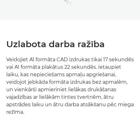
Uzlabota darba ražība
Veidojiet A1 formāta CAD izdrukas tikai 17 sekundēs
vai A1 formāta plakātus 22 sekundēs. Ietaupiet
laiku, kas nepieciešams apmaļu apgriešanai,
veidojot jebkāda formāta izdrukas bez apmalēm,
un vienkārši apmieriniet lielākas drukāšanas
vajadzības ar lielākām tintes tvertnēm, ātru
apstrādes laiku un ātru darba atsākšanu pēc miega
režīma.