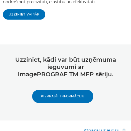
nodrošinot precizitāti, elastību un efektivitāti.
UZZINIET VAIRĀK
Uzziniet, kādi var būt uzņēmuma
ieguvumi ar
ImagePROGRAF TM MFP sēriju.
PIEPRASĪT INFORMĀCIJU
Atpakaļ uz augšu