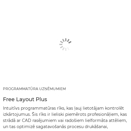
PROGRAMMATŪRA UZŅĒMUMIEM
Free Layout Plus
Intuitīvs programmatūras rīks, kas ļauj lietotājam kontrolēt
izkārtojumus. Šis rīks ir lieliski piemērots profesionāļiem, kas
strādā ar CAD rasējumiem vai radošiem lielformāta attēliem,
un tas optimizē sagatavošanās procesu drukāšanai,