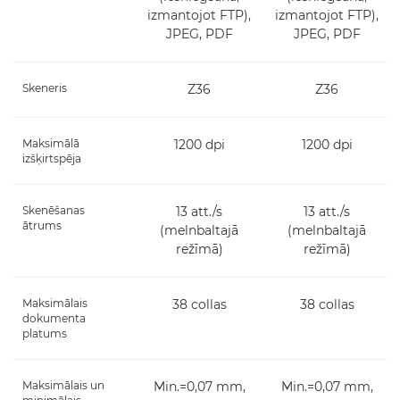
izmantojot FTP),
izmantojot FTP),
JPEG, PDF
JPEG, PDF
Skeneris
Z36
Z36
Maksimālā
1200 dpi
1200 dpi
izšķirtspēja
Skenēšanas
13 att./s
13 att./s
ātrums
(melnbaltajā
(melnbaltajā
režīmā)
režīmā)
Maksimālais
38 collas
38 collas
dokumenta
platums
Maksimālais un
Min.=0,07 mm,
Min.=0,07 mm,