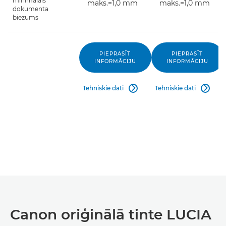
minimālais
maks.=1,0 mm
maks.=1,0 mm
dokumenta
biezums
PIEPRASĪT
PIEPRASĪT
INFORMĀCIJU
INFORMĀCIJU
Tehniskie dati
Tehniskie dati


Canon oriģinālā tinte LUCIA