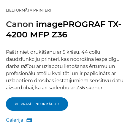
LIELFORMĀTA PRINTERI
Canon
imagePROGRAF TX-
4200 MFP Z36
Paātriniet drukāšanu ar 5 krāsu, 44 collu
daudzfunkciju printeri, kas nodrošina iespaidīgu
darba ražību ar uzlabotu lietošanas ērtumu un
profesionālu attēlu kvalitāti un ir papildināts ar
uzlabotiem drošības iestatījumiem sensitīvu datu
aizsardzībai, kā arī saderību ar Z36 skeneri.
PIEPRASĪT INFORMĀCIJU
Galerija

Galerija