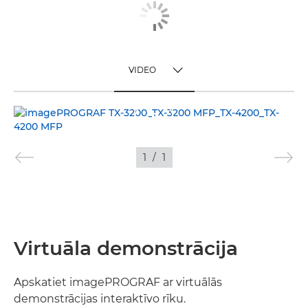
VIDEO
TOGGLE MENU
VIDEO
ATTĒLI
1
/
1
Virtuāla demonstrācija
Apskatiet imagePROGRAF ar virtuālās
demonstrācijas interaktīvo rīku.