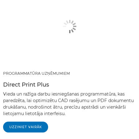
PROGRAMMATŪRA UZŅĒMUMIEM
Direct Print Plus
Vieda un ražīga darbu iesniegšanas programmatūra, kas
paredzēta, lai optimizētu CAD rasējumu un PDF dokumentu
drukāšanu, nodrošinot ātru, precīzu apstrādi un vienkārši
lietojamu lietotāja interfeisu.
UZZINIET VAIRĀK