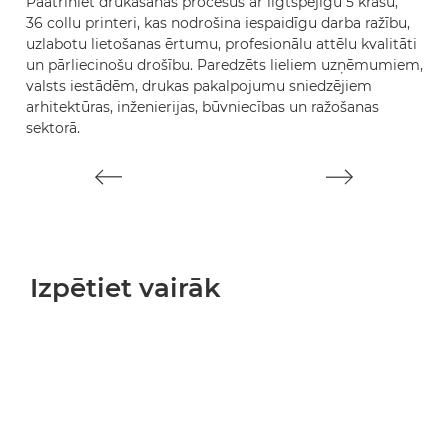
Paātriniet drukāšanas procesus ar ilgtspējīgu 5 krāsu,
Pa
36 collu printeri, kas nodrošina iespaidīgu darba ražību,
44
uzlabotu lietošanas ērtumu, profesionālu attēlu kvalitāti
uz
un pārliecinošu drošību. Paredzēts lieliem uzņēmumiem,
u
valsts iestādēm, drukas pakalpojumu sniedzējiem
v
arhitektūras, inženierijas, būvniecības un ražošanas
ar
sektorā.
se
Izpētiet vairāk