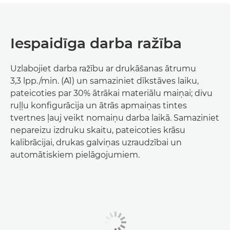
Iespaidīga darba ražība
Uzlabojiet darba ražību ar drukāšanas ātrumu
3,3 lpp./min. (A1) un samaziniet dīkstāves laiku,
pateicoties par 30% ātrākai materiālu maiņai; divu
ruļļu konfigurācija un ātrās apmaiņas tintes
tvertnes ļauj veikt nomaiņu darba laikā. Samaziniet
nepareizu izdruku skaitu, pateicoties krāsu
kalibrācijai, drukas galviņas uzraudzībai un
automātiskiem pielāgojumiem.