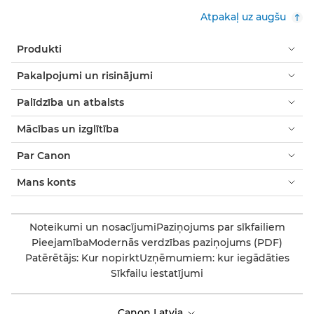
Atpakaļ uz augšu
Produkti
Pakalpojumi un risinājumi
Palīdzība un atbalsts
Mācības un izglītība
Par Canon
Mans konts
Noteikumi un nosacījumi
Paziņojums par sīkfailiem
Pieejamība
Modernās verdzības paziņojums (PDF)
Patērētājs: Kur nopirkt
Uzņēmumiem: kur iegādāties
Sīkfailu iestatījumi
Canon Latvia