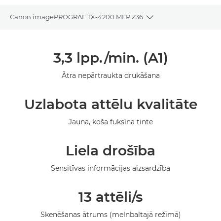
Canon imagePROGRAF TX-4200 MFP Z36
Toggle breadcrumbs
Pārskats
3,3 lpp./min. (A1)
Tehniskie dati
Ātra nepārtraukta drukāšana
Galerija
Uzlabota attēlu kvalitāte
Jauna, koša fuksīna tinte
Liela drošība
Sensitīvas informācijas aizsardzība
13 attēli/s
Skenēšanas ātrums (melnbaltajā režīmā)