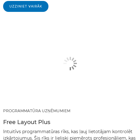
UZZINIET VAIRĀK
PROGRAMMATŪRA UZŅĒMUMIEM
Free Layout Plus
Intuitīvs programmatūras rīks, kas ļauj lietotājam kontrolēt
izkārtojumus. Šis rīks ir lieliski piemērots profesionāļiem, kas