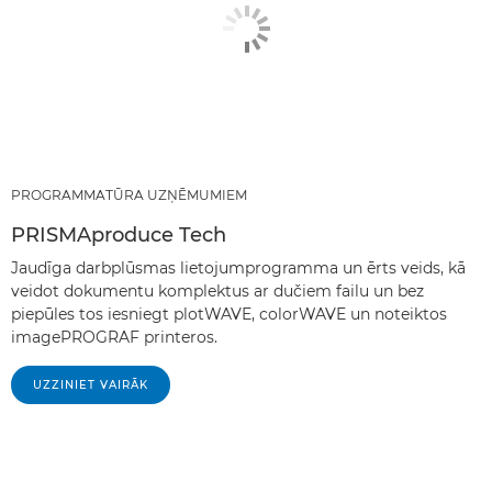
PROGRAMMATŪRA UZŅĒMUMIEM
PRISMAproduce Tech
Jaudīga darbplūsmas lietojumprogramma un ērts veids, kā
veidot dokumentu komplektus ar dučiem failu un bez
piepūles tos iesniegt plotWAVE, colorWAVE un noteiktos
imagePROGRAF printeros.
UZZINIET VAIRĀK