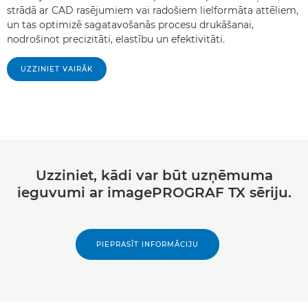
strādā ar CAD rasējumiem vai radošiem lielformāta attēliem,
un tas optimizē sagatavošanās procesu drukāšanai,
nodrošinot precizitāti, elastību un efektivitāti.
UZZINIET VAIRĀK
Uzziniet, kādi var būt uzņēmuma
ieguvumi ar imagePROGRAF TX sēriju.
PIEPRASĪT INFORMĀCIJU