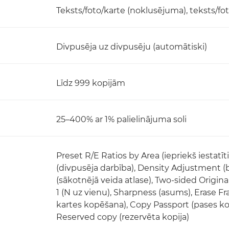
Teksts/foto/karte (noklusējuma), teksts/foto
Divpusēja uz divpusēju (automātiski)
Līdz 999 kopijām
25–400% ar 1% palielinājuma soli
Preset R/E Ratios by Area (iepriekš iestatī
(divpusēja darbība), Density Adjustment (b
(sākotnējā veida atlase), Two-sided Original 
1 (N uz vienu), Sharpness (asums), Erase F
kartes kopēšana), Copy Passport (pases ko
Reserved copy (rezervēta kopija)