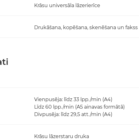
Krāsu universāla lāzerierīce
Drukāšana, kopēšana, skenēšana un fakss
ti
Vienpusēja: līdz 33 lpp./min (A4)
Līdz 60 lpp./min (A5 ainavas formātā)
Divpusēja: līdz 29,5 att./min (A4)
Krāsu lāzerstaru druka