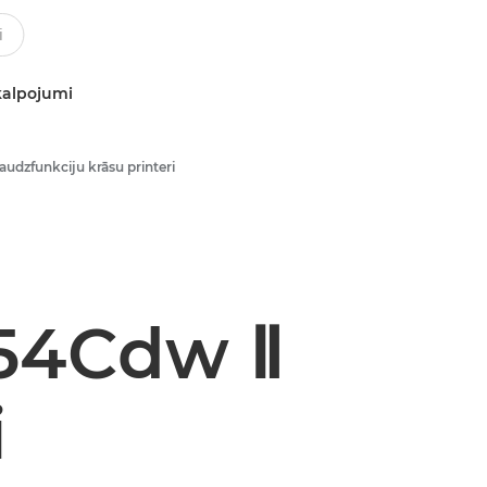
kalpojumi
audzfunkciju krāsu printeri
54Cdw Ⅱ
i