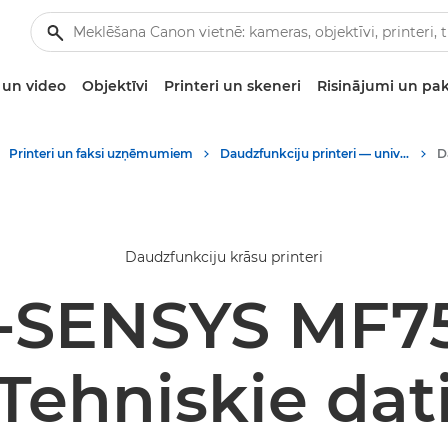
un video
Objektīvi
Printeri un skeneri
Risinājumi un pa
Printeri un faksi uzņēmumiem
Daudzfunkciju printeri — universāli printeri
D
Daudzfunkciju krāsu printeri
i-SENSYS MF7
Tehniskie dat