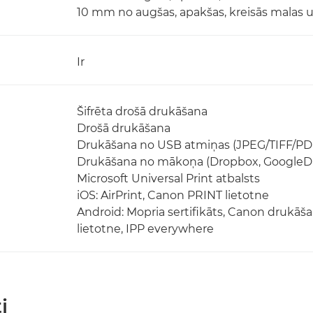
10 mm no augšas, apakšas, kreisās malas u
Ir
Šifrēta drošā drukāšana
Drošā drukāšana
Drukāšana no USB atmiņas (JPEG/TIFF/PD
Drukāšana no mākoņa (Dropbox, GoogleDr
Microsoft Universal Print atbalsts
iOS: AirPrint, Canon PRINT lietotne
Android: Mopria sertifikāts, Canon drukā
lietotne, IPP everywhere
i