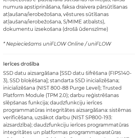
numura apstiprināšana, faksa draivera pārsūtīšanas
atļaušana/ierobežošana, vēstures sūtīšanas
atļaušana/ierobežošana, S/MIME atbalsts),
dokumentu izsekošana (drošā ūdenszīme)
* Nepieciešams uniFLOW Online / uniFLOW
Ierīces drošība
SSD datu aizsargāšana [SSD datu šifrēšana (FIPS140-
3), SSD bloķēšana]; standarta SSD inicializēšana;
inicializēšana (NIST 800-88 Purge Level); Trusted
Platform Module (TPM 2.0); darbu reģistrēšanas
slēpšanas funkcija; daudzfunkciju ierīces
programmatūras integritātes aizsargāšana: sistēmas
verificēšana, uzsākot darbu (NIST SP800-193:
aizsardzība); daudzfunkciju ierīces programmatūras
integritātes un platformas programmaparatūras