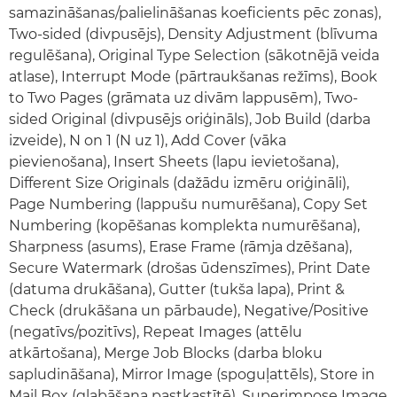
samazināšanas/palielināšanas koeficients pēc zonas),
Two-sided (divpusējs), Density Adjustment (blīvuma
regulēšana), Original Type Selection (sākotnējā veida
atlase), Interrupt Mode (pārtraukšanas režīms), Book
to Two Pages (grāmata uz divām lappusēm), Two-
sided Original (divpusējs oriģināls), Job Build (darba
izveide), N on 1 (N uz 1), Add Cover (vāka
pievienošana), Insert Sheets (lapu ievietošana),
Different Size Originals (dažādu izmēru oriģināli),
Page Numbering (lappušu numurēšana), Copy Set
Numbering (kopēšanas komplekta numurēšana),
Sharpness (asums), Erase Frame (rāmja dzēšana),
Secure Watermark (drošas ūdenszīmes), Print Date
(datuma drukāšana), Gutter (tukša lapa), Print &
Check (drukāšana un pārbaude), Negative/Positive
(negatīvs/pozitīvs), Repeat Images (attēlu
atkārtošana), Merge Job Blocks (darba bloku
sapludināšana), Mirror Image (spoguļattēls), Store in
Mail Box (glabāšana pastkastītē), Superimpose Image