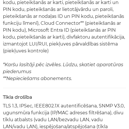
kodu, pieteikšanās ar karti, pieteikšanās ar karti un
PIN kodu, pieteikšanās ar lietotājvārdu un paroli,
pieteikšanās ar nodaļas ID un PIN kodu, pieteikšanās
funkciju līmenī), Cloud Connector** (pieteikšanās ar
PIN kodu), Microsoft Entra ID (pieteikšanās ar PIN
kodu, pieteikšanās ar karti), divfaktoru autentifikācija,
izmantojot LUI/RUI, piekļuves pārvaldības sistēma
(piekļuves kontrole)
*Karšu lasītāji pēc izvēles. Lūdzu, skatiet aparatūras
piederumus
**Nepieciešams abonements.
Tīkla drošība
TLS 1.3, IPSec, IEEE802.1X autentificēšana, SNMP V3.0,
ugunsmūra funkcija (IP/MAC adreses filtrēšana), divu
tīklu atbalsts (vadu LAN/bezvadu LAN, vadu
LAN/vadu LAN), iespējošana/atspējošana (tīkla