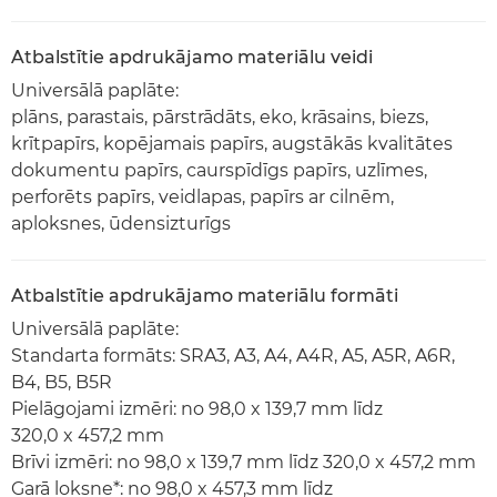
Atbalstītie apdrukājamo materiālu veidi
Universālā paplāte:
plāns, parastais, pārstrādāts, eko, krāsains, biezs,
krītpapīrs, kopējamais papīrs, augstākās kvalitātes
dokumentu papīrs, caurspīdīgs papīrs, uzlīmes,
perforēts papīrs, veidlapas, papīrs ar cilnēm,
aploksnes, ūdensizturīgs
Atbalstītie apdrukājamo materiālu formāti
Universālā paplāte:
Standarta formāts: SRA3, A3, A4, A4R, A5, A5R, A6R,
B4, B5, B5R
Pielāgojami izmēri: no 98,0 x 139,7 mm līdz
320,0 x 457,2 mm
Brīvi izmēri: no 98,0 x 139,7 mm līdz 320,0 x 457,2 mm
Garā loksne*: no 98,0 x 457,3 mm līdz