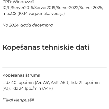
PPD: Windows®
10/11/Server2016/Server2019/Server2022/Server 2025,
macOS (10.14 vai jaunāka versija)
No 2024. gada decembra
Kopēšanas tehniskie dati
Kopēšanas ātrums
Līdz 40 lpp./min (A4, A5*, A5R, A6R), līdz 21 lpp./min
(A3), līdz 24 lpp./min (A4R)
*Tikai vienpusēji