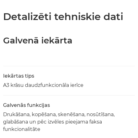
Tehniskie dati
Detalizēti tehniskie dati
PDF lejupielāde
Galvenā iekārta
Iekārtas tips
A3 krāsu daudzfunkcionāla ierīce
Galvenās funkcijas
Drukāšana, kopēšana, skenēšana, nosūtīšana,
glabāšana un pēc izvēles pieejama faksa
funkcionalitāte