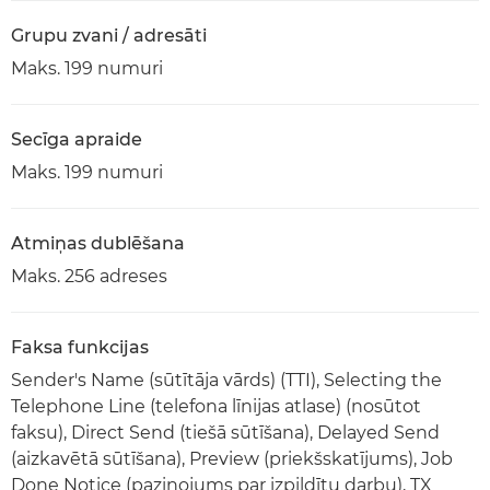
Grupu zvani / adresāti
Maks. 199 numuri
Secīga apraide
Maks. 199 numuri
Atmiņas dublēšana
Maks. 256 adreses
Faksa funkcijas
Sender's Name (sūtītāja vārds) (TTI), Selecting the
Telephone Line (telefona līnijas atlase) (nosūtot
faksu), Direct Send (tiešā sūtīšana), Delayed Send
(aizkavētā sūtīšana), Preview (priekšskatījums), Job
Done Notice (paziņojums par izpildītu darbu), TX