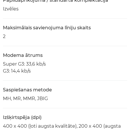
Papildaprīkojumā / standarta komplektācijā
Izvēles
Maksimālais savienojuma līniju skaits
2
Modema ātrums
Super G3: 33,6 kb/s
G3: 14,4 kb/s
Saspiešanas metode
MH, MR, MMR, JBIG
Izšķirtspēja (dpi)
400 x 400 (ļoti augsta kvalitāte), 200 x 400 (augsta