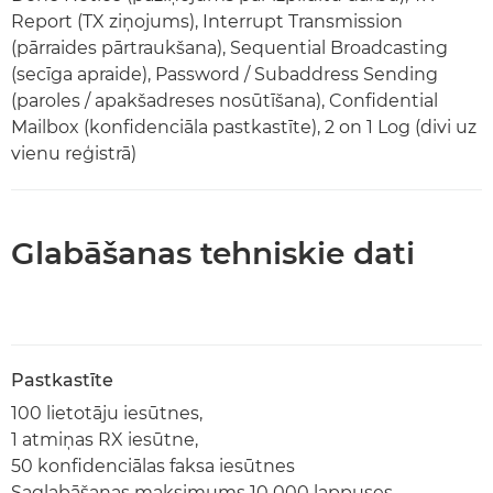
Report (TX ziņojums), Interrupt Transmission
(pārraides pārtraukšana), Sequential Broadcasting
(secīga apraide), Password / Subaddress Sending
(paroles / apakšadreses nosūtīšana), Confidential
Mailbox (konfidenciāla pastkastīte), 2 on 1 Log (divi uz
vienu reģistrā)
Glabāšanas tehniskie dati
Pastkastīte
100 lietotāju iesūtnes,
1 atmiņas RX iesūtne,
50 konfidenciālas faksa iesūtnes
Saglabāšanas maksimums 10 000 lappuses