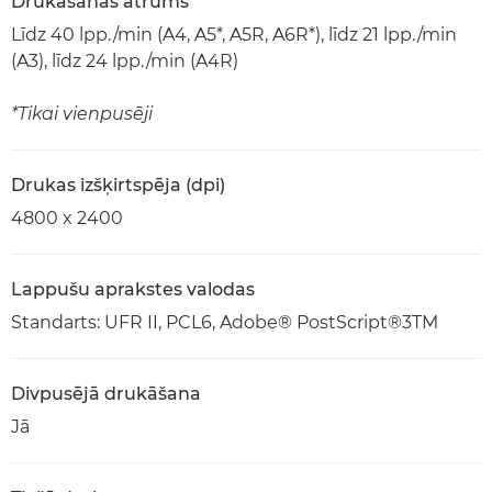
Drukāšanas ātrums
Līdz 40 lpp./min (A4, A5*, A5R, A6R*), līdz 21 lpp./min
(A3), līdz 24 lpp./min (A4R)
*Tikai vienpusēji
Drukas izšķirtspēja (dpi)
4800 x 2400
Lappušu aprakstes valodas
Standarts: UFR II, PCL6, Adobe® PostScript®3TM
Divpusējā drukāšana
Jā