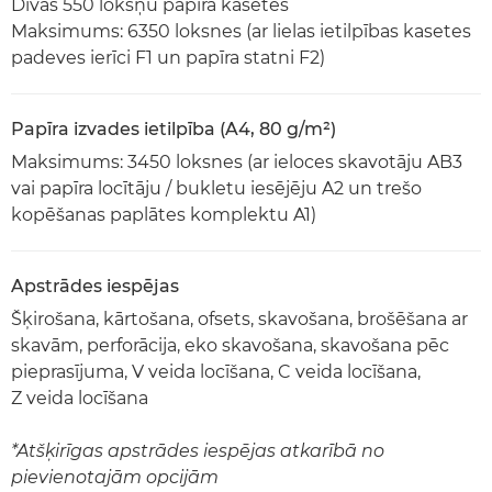
Divas 550 lokšņu papīra kasetes
Maksimums: 6350 loksnes (ar lielas ietilpības kasetes
padeves ierīci F1 un papīra statni F2)
Papīra izvades ietilpība (A4, 80 g/m²)
Maksimums: 3450 loksnes (ar ieloces skavotāju AB3
vai papīra locītāju / bukletu iesējēju A2 un trešo
kopēšanas paplātes komplektu A1)
Apstrādes iespējas
Šķirošana, kārtošana, ofsets, skavošana, brošēšana ar
skavām, perforācija, eko skavošana, skavošana pēc
pieprasījuma, V veida locīšana, C veida locīšana,
Z veida locīšana
*Atšķirīgas apstrādes iespējas atkarībā no
pievienotajām opcijām