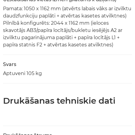
Pamata: 1050 x 1162 mm (atvērts labais vāks ar izvilktu
daudzfunkciju paplāti + atvērtas kasetes atvilktnes)
Pilnībā konfigurēts: 2044 x 1162 mm (ieloces
skavotājs AB3/papīra locītājs/bukletu iesējējs A2 ar
izvilktu pagarinājuma paplāti + papīra locītājs L1 +
papīra statnis F2 + atvērtas kasetes atvilktnes)
Svars
Aptuveni 105 kg
Drukāšanas tehniskie dati