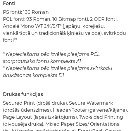
Fonti
PS fonti: 136 Roman
PCL fonti: 93 Roman, 10 Bitmap fonti, 2 OCR fonti,
Andalé Mono WT J/K/S/T* (japāņu, korejiešu,
vienkāršotā un tradicionālā ķīniešu valoda), svītrkodu
fonti**
* Nepieciešams pēc izvēles pieejams PCL
starptautisko fontu komplekts A1
* Nepieciešams pēc izvēles pieejams svītrkodu
drukāšanas komplekts D1
Drukas funkcijas
Secured Print (drošā druka), Secure Watermark
(drošās ūdenszīmes), Header/Footer (galvene/kājene),
Page Layout (lapas izkārtojums), Two-sided Printing
(divpusēja druka), Mixed Paper Sizes/ Orientations