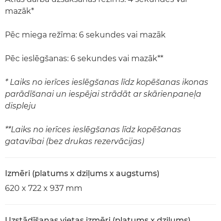
mazāk*
Pēc miega režīma: 6 sekundes vai mazāk
Pēc ieslēgšanas: 6 sekundes vai mazāk**
* Laiks no ierīces ieslēgšanas līdz kopēšanas ikonas
parādīšanai un iespējai strādāt ar skārienpaneļa
displeju
**Laiks no ierīces ieslēgšanas līdz kopēšanas
gatavībai (bez drukas rezervācijas)
Izmēri (platums x dziļums x augstums)
620 x 722 x 937 mm
Uzstādīšanas vietas izmēri (platums x dziļums)