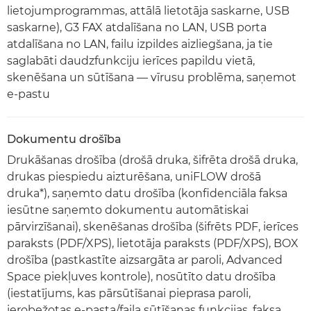
lietojumprogrammas, attālā lietotāja saskarne, USB
saskarne), G3 FAX atdalīšana no LAN, USB porta
atdalīšana no LAN, failu izpildes aizliegšana, ja tie
saglabāti daudzfunkciju ierīces papildu vietā,
skenēšana un sūtīšana — vīrusu problēma, saņemot
e-pastu
Dokumentu drošība
Drukāšanas drošība (drošā druka, šifrēta drošā druka,
drukas piespiedu aizturēšana, uniFLOW drošā
druka*), saņemto datu drošība (konfidenciāla faksa
iesūtne saņemto dokumentu automātiskai
pārvirzīšanai), skenēšanas drošība (šifrēts PDF, ierīces
paraksts (PDF/XPS), lietotāja paraksts (PDF/XPS), BOX
drošība (pastkastīte aizsargāta ar paroli, Advanced
Space piekļuves kontrole), nosūtīto datu drošība
(iestatījums, kas pārsūtīšanai pieprasa paroli,
ierobežotas e-pasta/faila sūtīšanas funkcijas, faksa