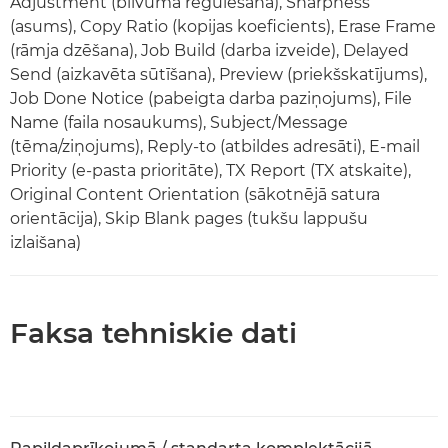
Adjustment (blīvuma regulēšana), Sharpness
(asums), Copy Ratio (kopijas koeficients), Erase Frame
(rāmja dzēšana), Job Build (darba izveide), Delayed
Send (aizkavēta sūtīšana), Preview (priekšskatījums),
Job Done Notice (pabeigta darba paziņojums), File
Name (faila nosaukums), Subject/Message
(tēma/ziņojums), Reply-to (atbildes adresāti), E-mail
Priority (e-pasta prioritāte), TX Report (TX atskaite),
Original Content Orientation (sākotnējā satura
orientācija), Skip Blank pages (tukšu lappušu
izlaišana)
Faksa tehniskie dati