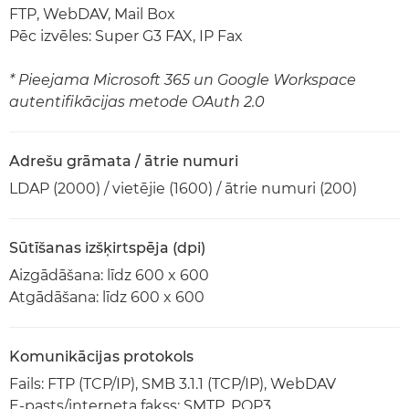
FTP, WebDAV, Mail Box
Pēc izvēles: Super G3 FAX, IP Fax
* Pieejama Microsoft 365 un Google Workspace
autentifikācijas metode OAuth 2.0
Adrešu grāmata / ātrie numuri
LDAP (2000) / vietējie (1600) / ātrie numuri (200)
Sūtīšanas izšķirtspēja (dpi)
Aizgādāšana: līdz 600 x 600
Atgādāšana: līdz 600 x 600
Komunikācijas protokols
Fails: FTP (TCP/IP), SMB 3.1.1 (TCP/IP), WebDAV
E-pasts/interneta fakss: SMTP, POP3