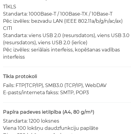
TĪKLS
Standarta: 1000Base-T / 100Base-TX / 10Base-T
Pēc izvēles: bezvadu LAN (IEEE 802.11a/b/g/n/ac/ax)
CITI
Standarta: viens USB 2.0 (resursdators), viens USB 3.0
(resursdators), viens USB 2.0 (ierīce)
Pēc izvēles: seriālais interfeiss, kopēšanas vadības
interfeiss
Tīkla protokoli
Fails: FTP(TCP/IP), SMB3.0 (TCP/IP), WebDAV
E-pasts/interneta fakss: SMTP, POP3
Papīra padeves ietilpība (A4, 80 g/m²)
Standarta: 1200 loksnes
Viena 100 lokšņu daudzfunkciju paplāte