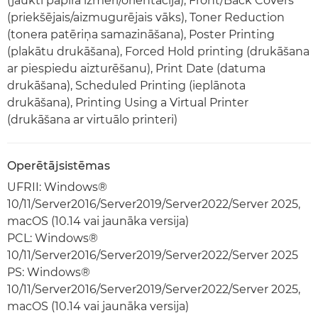
(jaukti papīra izmēri/orientācija), Front/Back Covers
(priekšējais/aizmugurējais vāks), Toner Reduction
(tonera patēriņa samazināšana), Poster Printing
(plakātu drukāšana), Forced Hold printing (drukāšana
ar piespiedu aizturēšanu), Print Date (datuma
drukāšana), Scheduled Printing (ieplānota
drukāšana), Printing Using a Virtual Printer
(drukāšana ar virtuālo printeri)
Operētājsistēmas
UFRII: Windows®
10/11/Server2016/Server2019/Server2022/Server 2025,
macOS (10.14 vai jaunāka versija)
PCL: Windows®
10/11/Server2016/Server2019/Server2022/Server 2025
PS: Windows®
10/11/Server2016/Server2019/Server2022/Server 2025,
macOS (10.14 vai jaunāka versija)