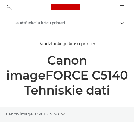
Canon Logo, back to ho
Daudzfunkciju krāsu printeri
Pārsl
Canon
Daudzfunkciju krāsu printeri
Risinājumi un pakalpojumi
Canon
Produkti uzņēmumiem
Printeri un faksi uzņēmumiem
imageFORCE C5140
Daudzfunkciju printeri — universāli printeri
Tehniskie dati
Canon imageFORCE C5140
Toggle breadcrumbs
Pārskats