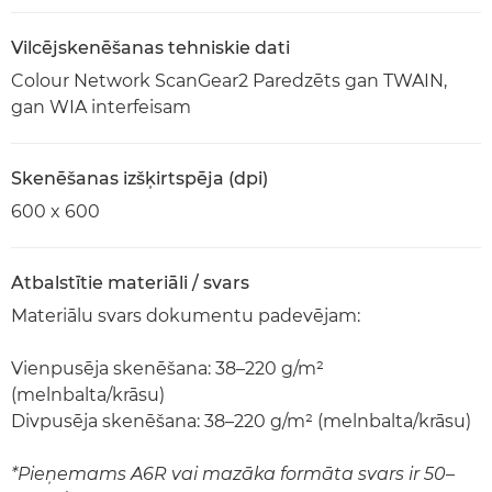
Vilcējskenēšanas tehniskie dati
Colour Network ScanGear2 Paredzēts gan TWAIN,
gan WIA interfeisam
Skenēšanas izšķirtspēja (dpi)
600 x 600
Atbalstītie materiāli / svars
Materiālu svars dokumentu padevējam:
Vienpusēja skenēšana: 38–220 g/m²
(melnbalta/krāsu)
Divpusēja skenēšana: 38–220 g/m² (melnbalta/krāsu)
*Pieņemams A6R vai mazāka formāta svars ir 50–