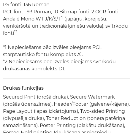
PS fonti: 136 Roman
PCL fonti: 93 Roman, 10 Bitmap fonti, 2 OCR fonti,
*1
Andalé Mono WT J/K/S/T
(japāņu, korejiešu,
vienkāršotā un tradicionālā ķīniešu valoda), svītrkodu
*2
fonti
*1 Nepieciešams pēc izvēles pieejams PCL
starptautisko fontu komplekts A1.
*2 Nepieciešams pēc izvēles pieejams svītrkodu
drukāšanas komplekts D1.
Drukas funkcijas
Secured Print (drošā druka), Secure Watermark
(drošās ūdenszīmes), Header/Footer (galvene/kājene),
Page Layout (lapas izkārtojums), Two-sided Printing
(divpusēja druka), Toner Reduction (tonera patēriņa
samazināšana), Poster Printing (plakātu drukāšana),
Forced Hold printing (drukāšana ar piespiedu