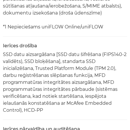
sūtīšanas atļaušana/ierobežošana, S/MIME atbalsts),
dokumentu izsekošana (droša ūdenszīme)
*1 Nepieciešams uniFLOW Online/uniFLOW
Ierīces drošība
SSD datu aizsargāšana [SSD datu šifrēšana (FIPS140-2
validēts), SSD bloķēšana], standarta SSD
inicializēšana, Trusted Platform Module (TPM 2.0),
darbu reģistrēšanas slēpšanas funkcija, MFD
programmatūras integritātes aizsargāšana, MFD
programmatūras integritātes pārbaude (sistēmas
verificēšana, kad notiek startēšana, iespējota
ielaušanās konstatēšana ar McAfee Embedded
Control), HCD-PP
Ierīces pārvaldība un auditēšana