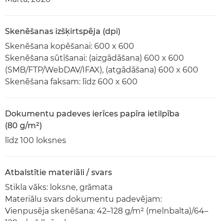
Skenēšanas izšķirtspēja (dpi)
Skenēšana kopēšanai: 600 x 600
Skenēšana sūtīšanai: (aizgādāšana) 600 x 600
(SMB/FTP/WebDAV/IFAX), (atgādāšana) 600 x 600
Skenēšana faksam: līdz 600 x 600
Dokumentu padeves ierīces papīra ietilpība
(80 g/m²)
līdz 100 loksnes
Atbalstītie materiāli / svars
Stikla vāks: loksne, grāmata
Materiālu svars dokumentu padevējam:
Vienpusēja skenēšana: 42–128 g/m² (melnbalta)/64–