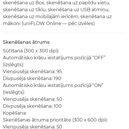
skenēšana uz Box, skenēšana uz papildu vietu,
skenēšana uz tīklu, skenēšana uz USB atmiņu,
skenēšana uz mobilajām ierīcēm, skenēšana uz
mākoni (uniFLOW Online — pēc izvēles)
Skenēšanas ātrums
Sūtīšana (300 x 300 dpi):
Automātisko krāsu iestatījums pozīcijā “OFF”
(izslēgts):
Vienpusēja skenēšana: 95
Divpusēja skenēšana: 190
Automātisko krāsu iestatījums pozīcijā “ON”
(Ieslēgts):
Vienpusēja skenēšana: 50
Divpusēja skenēšana: 100
Kopēšana:
Skenēšanas ātruma prioritāte (300 x 600 dpi):
Vienpusēja skenēšana: 50