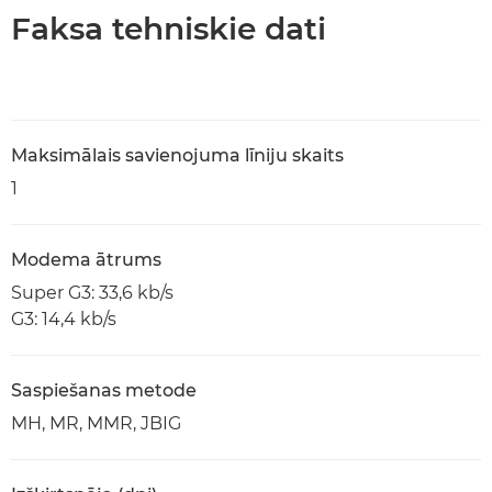
Faksa tehniskie dati
Maksimālais savienojuma līniju skaits
1
Modema ātrums
Super G3: 33,6 kb/s
G3: 14,4 kb/s
Saspiešanas metode
MH, MR, MMR, JBIG