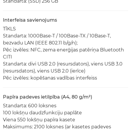
Standarta: (SSD) 256 GB
Interfeisa savienojums
TĪKLS
Standarta: 1000Base-T / 100Base-TX / 10Base-T,
bezvadu LAN (IEEE 802.11 b/g/n);
Pēc izvēles: NFC, zema enerģijas patēriņa Bluetooth
CITI
Standarta: divi USB 2.0 (resursdators), viens USB 3.0
(resursdators), viens USB 2.0 (ierīce)
Pēc izvēles: kopēšanas vadības interfeiss
Papīra padeves ietilpība (A4, 80 g/m²)
Standarta: 600 loksnes
100 lokšņu daudzfunkciju paplāte
Viena 550 lokšņu papīra kasete
Maksimums: 2100 loksnes (ar kasetes padeves