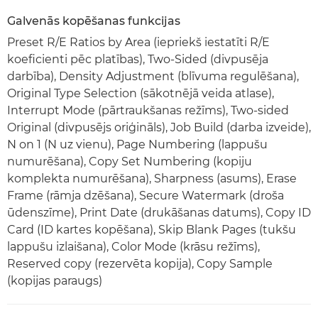
Galvenās kopēšanas funkcijas
Preset R/E Ratios by Area (iepriekš iestatīti R/E
koeficienti pēc platības), Two-Sided (divpusēja
darbība), Density Adjustment (blīvuma regulēšana),
Original Type Selection (sākotnējā veida atlase),
Interrupt Mode (pārtraukšanas režīms), Two-sided
Original (divpusējs oriģināls), Job Build (darba izveide),
N on 1 (N uz vienu), Page Numbering (lappušu
numurēšana), Copy Set Numbering (kopiju
komplekta numurēšana), Sharpness (asums), Erase
Frame (rāmja dzēšana), Secure Watermark (droša
ūdenszīme), Print Date (drukāšanas datums), Copy ID
Card (ID kartes kopēšana), Skip Blank Pages (tukšu
lappušu izlaišana), Color Mode (krāsu režīms),
Reserved copy (rezervēta kopija), Copy Sample
(kopijas paraugs)