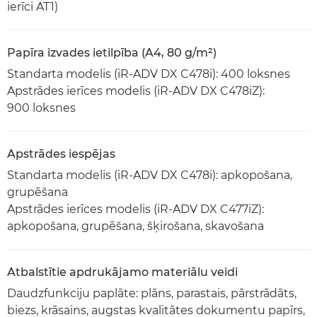
ierīci AT1)
Papīra izvades ietilpība (A4, 80 g/m²)
Standarta modelis (iR-ADV DX C478i): 400 loksnes
Apstrādes ierīces modelis (iR-ADV DX C478iZ):
900 loksnes
Apstrādes iespējas
Standarta modelis (iR-ADV DX C478i): apkopošana,
grupēšana
Apstrādes ierīces modelis (iR-ADV DX C477iZ):
apkopošana, grupēšana, šķirošana, skavošana
Atbalstītie apdrukājamo materiālu veidi
Daudzfunkciju paplāte: plāns, parastais, pārstrādāts,
biezs, krāsains, augstas kvalitātes dokumentu papīrs,