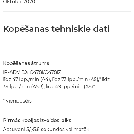
Oktobrī, 2020
Kopēšanas tehniskie dati
Kopēšanas ātrums
iR-ADV DX C478i/C478iZ
līdz 47 lpp./min (A4), līdz 73 lpp./min (A5),* līdz
39 lpp./min (A5R), līdz 49 lpp./min (A6)*
* vienpusējs
Pirmās kopijas izveides laiks
Aptuveni 5,1/5,8 sekundes vai mazāk