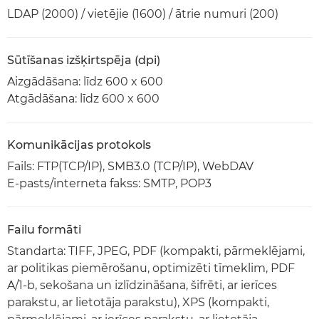
LDAP (2000) / vietējie (1600) / ātrie numuri (200)
Sūtīšanas izšķirtspēja (dpi)
Aizgādāšana: līdz 600 x 600
Atgādāšana: līdz 600 x 600
Komunikācijas protokols
Fails: FTP(TCP/IP), SMB3.0 (TCP/IP), WebDAV
E-pasts/interneta fakss: SMTP, POP3
Failu formāti
Standarta: TIFF, JPEG, PDF (kompakti, pārmeklējami,
ar politikas piemērošanu, optimizēti tīmeklim, PDF
A/1-b, sekošana un izlīdzināšana, šifrēti, ar ierīces
parakstu, ar lietotāja parakstu), XPS (kompakti,