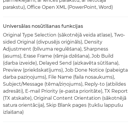
pārmeklējami, ar ierīces parakstu, ar lietotāja
parakstu), Office Open XML (PowerPoint, Word)
Universālas nosūtīšanas funkcijas
Original Type Selection (sākotnējā veida atlase), Two-
sided Original (divpusējs oriģināls), Density
Adjustment (blīvuma regulēšana), Sharpness
(asums), Erase Frame (rāmja dzēšana), Job Build
(darba izveide), Delayed Send (aizkavēta sūtīšana),
Preview (priekšskatījums), Job Done Notice (pabeigta
darba paziņojums), File Name (faila nosaukums),
Subject/Message (tēma/ziņojums), Reply-to (atbildes
adresāti), E-mail Priority (e-pasta prioritāte), TX Report
(TX atskaite), Original Content Orientation (sākotnējā
satura orientācija), Skip Blank pages (tukšu lappušu
izlaišana)