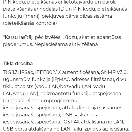
PIN kodu, pieteikšanās ar lietotājvārdu un paroli,
pieteikšanās ar nodaļas ID un PIN kodu, pieteikšanās
funkciju līmenī), piekļuves pārvaldības sistēma
(pieteikšanās kontrole)
*Karšu lasītāji pēc izvēles. Lūdzu, skatiet aparatūras
piederumus. Nepieciešama aktivizēšana
Tīkla drošība
TLS 1.3, IPSec, IEEE802.1X autentificēšana, SNMP V3.0,
ugunsmūra funkcija (IP/MAC adreses filtrēšana), divu
tīklu atbalsts (vadu LAN/bezvadu LAN, vadu
LAN/vadu LAN), neizmantotu funkciju atspējošana
(protokolu/lietojumprogrammu
iespējošana/atspējošana, attālās lietotāja saskarnes
iespējošana/atspējošana, USB saskarnes
iespējošana/atspējošana), G3 FAX atdalīšana no LAN,
USB porta atdalīšana no LAN, failu izpildes aizliegšana,