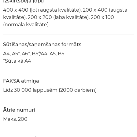
Izšķirtspēja (dpi)
400 x 400 (ļoti augsta kvalitāte), 200 x 400 (augsta
kvalitāte), 200 x 200 (laba kvalitāte), 200 x 100
(normāla kvalitāte)
Sūtīšanas/saņemšanas formāts
A4, A5*, A6*, B5*/A4, A5, B5
*Sūta kā A4
FAKSA atmiņa
Līdz 30 000 lappusēm (2000 darbiem)
Ātrie numuri
Maks. 200