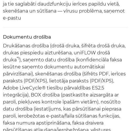
ja tie saglabāti daudzfunkciju ierīces papildu vietā,
skenēšana un sūtīšana — vīrusu problēma, saņemot
e-pastu
Dokumentu drošība
Drukāšanas drošība (drošā druka, šifrēta drošā druka,
drukas piespiedu aizturēšana, uniFLOW drošā
*1
druka
), saņemto datu drošība (konfidenciāla faksa
iesūtne saņemto dokumentu automātiskai
pārvirzīšanai), skenēšanas drošība (šifrēts PDF, ierīces
paraksts (PDF/XPS), lietotāja paraksts (PDF/XPS),
Adobe LiveCycle® tiesību pārvaldības ES2.5
integrācija), BOX drošība (pastkastīte aizsargāta ar
paroli, piekļuves kontrole īpašām vietām), nosūtīto
datu drošība (iestatījums, kas pārsūtīšanai pieprasa
paroli, ierobežotas e-pasta/faila sūtīšanas funkcijas,
faksa numura apstiprināšana, faksa draivera
pārsūtīšanas atļaušana/ierobežošana, vēstures