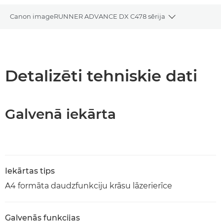
Canon imageRUNNER ADVANCE DX C478 sērija
Toggle bread
Pārskats
Tehniskie dati
Detalizēti tehniskie dati
Galvenā iekārta
Iekārtas tips
A4 formāta daudzfunkciju krāsu lāzerierīce
Galvenās funkcijas