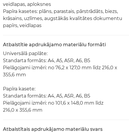
veidlapas, aploksnes
Papīra kasetes: plāns, parastais, pārstrādāts, biezs,
krāsains, uzlīmes, augstākās kvalitātes dokumentu
papīrs, veidlapas
Atbalstītie apdrukājamo materiālu formāti
Universālā paplāte:
Standarta formāts: A4, A5, A5R, A6, B5
Pielāgojami izmēri: no 76,2 x 127,0 mm līdz 216,0 x
355,6 mm
Papīra kasete:
Standarta formāts: A4, A5, A5R, A6, B5
Pielāgojami izmēri: no 101,6 x 148,0 mm līdz
216,0 x 355,6 mm
Atbalstītais apdrukājamo materiālu svars