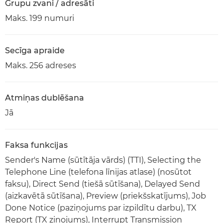
Grupu zvani / adresāti
Maks. 199 numuri
Secīga apraide
Maks. 256 adreses
Atmiņas dublēšana
Jā
Faksa funkcijas
Sender's Name (sūtītāja vārds) (TTI), Selecting the
Telephone Line (telefona līnijas atlase) (nosūtot
faksu), Direct Send (tiešā sūtīšana), Delayed Send
(aizkavētā sūtīšana), Preview (priekšskatījums), Job
Done Notice (paziņojums par izpildītu darbu), TX
Report (TX ziņojums), Interrupt Transmission