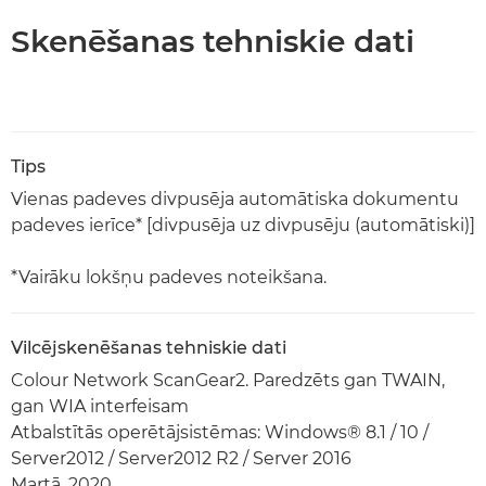
Skenēšanas tehniskie dati
Tips
Vienas padeves divpusēja automātiska dokumentu
padeves ierīce* [divpusēja uz divpusēju (automātiski)]
*Vairāku lokšņu padeves noteikšana.
Vilcējskenēšanas tehniskie dati
Colour Network ScanGear2. Paredzēts gan TWAIN,
gan WIA interfeisam
Atbalstītās operētājsistēmas: Windows® 8.1 / 10 /
Server2012 / Server2012 R2 / Server 2016
Martā, 2020