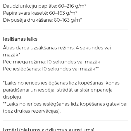
Daudzfunkciju paplāte: 60–216 g/m²
Papīra svars kasetē: 60–163 g/m²
Divpusēja drukāšana: 60–163 g/m²
Iesilšanas laiks
Ātras darba uzsākšanas režīms: 4 sekundes vai
mazāk*
Pēc miega režīma: 10 sekundes vai mazāk
Pēc ieslēgšanas: 10 sekundes vai mazāk**
*Laiks no ierīces ieslēgšanas līdz kopēšanas ikonas
parādīšanai un iespējai strādāt ar skārienpaneļa
displeju.
**Laiks no ierīces ieslēgšanas līdz kopēšanas gatavībai
(bez drukas rezervācijas).
Izmēri (platums x dziļums x augstums)