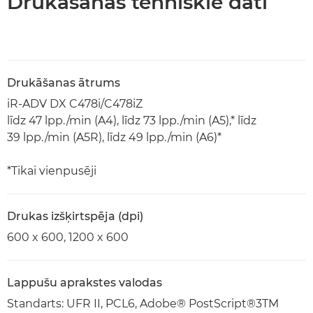
Drukāšanas tehniskie dati
Drukāšanas ātrums
iR-ADV DX C478i/C478iZ
līdz 47 lpp./min (A4), līdz 73 lpp./min (A5),* līdz
39 lpp./min (A5R), līdz 49 lpp./min (A6)*
*Tikai vienpusēji
Drukas izšķirtspēja (dpi)
600 x 600, 1200 x 600
Lappušu aprakstes valodas
Standarts: UFR II, PCL6, Adobe® PostScript®3TM