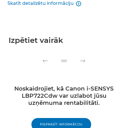
Skatīt detalizētu informāciju

PosterArtist
Izpētiet vairāk
Noskaidrojiet, kā Canon i-SENSYS
LBP722Cdw var uzlabot jūsu
uzņēmuma rentabilitāti.
PIEPRASĪT INFORMĀCIJU