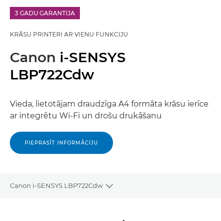
3 GADU GARANTIJA
KRĀSU PRINTERI AR VIENU FUNKCIJU
Canon
i-SENSYS
LBP722Cdw
Vieda, lietotājam draudzīga A4 formāta krāsu ierīce
ar integrētu Wi-Fi un drošu drukāšanu
PIEPRASĪT INFORMĀCIJU
Canon i-SENSYS LBP722Cdw
Toggle breadcrumbs
Pārskats