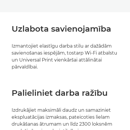
Uzlabota savienojamība
Izmantojiet elastīgu darba stilu ar dažādām
savienošanas iespējām, tostarp Wi-Fi atbalstu
un Universal Print vienkāršai attālinātai
pārvaldībai.
Palieliniet darba ražību
Izdrukājiet maksimāli daudz un samaziniet
ekspluatācijas izmaksas, pateicoties lielam
drukāšanas ātrumam un līdz 2300 loksnēm