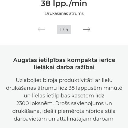
38 lpp./min
Tehniskie dati
Drukāšanas ātrums
Galerija
1
/
4
Atbalsts
Augstas ietilpības kompakta ierīce
lielākai darba ražībai
Uzlabojiet biroja produktivitāti ar lielu
drukāšanas ātrumu līdz 38 lappusēm minūtē
un lielas ietilpības kasetēm līdz
2300 loksnēm. Drošs savienojums un
drukāšana, ideāli piemērots hibrīda stila
darbavietām un attālinātajam darbam.