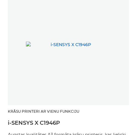
KRĀSU PRINTERI AR VIENU FUNKCIJU
i-SENSYS X C1946P
Augstas kvalitātes A3 formāta krāsu printeris, kas lieliski