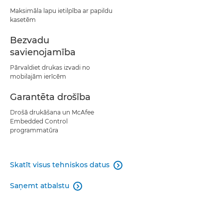
Maksimāla lapu ietilpība ar papildu
kasetēm
Bezvadu
savienojamība
Pārvaldiet drukas izvadi no
mobilajām ierīcēm
Garantēta drošība
Drošā drukāšana un McAfee
Embedded Control
programmatūra
Skatīt visus tehniskos datus

Saņemt atbalstu
