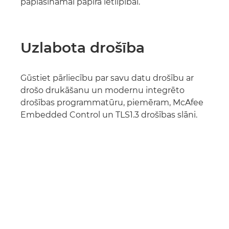
paplašināmai papīra ietilpībai.
Uzlabota drošība
Gūstiet pārliecību par savu datu drošību ar
drošo drukāšanu un modernu integrēto
drošības programmatūru, piemēram, McAfee
Embedded Control un TLS1.3 drošības slāni.