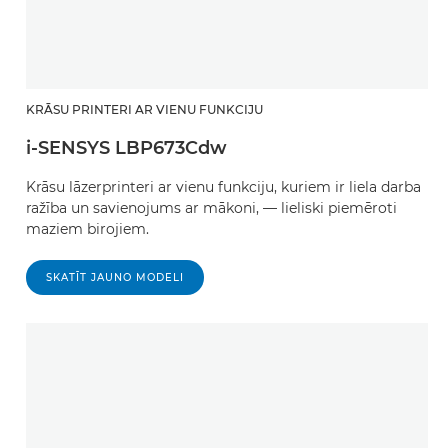
KRĀSU PRINTERI AR VIENU FUNKCIJU
i-SENSYS LBP673Cdw
Krāsu lāzerprinteri ar vienu funkciju, kuriem ir liela darba
ražība un savienojums ar mākoni, — lieliski piemēroti
maziem birojiem.
SKATĪT JAUNO MODELI