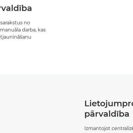
valdība
u sarakstus no
z manuāla darba, kas
 atjaunināšanu
Lietojump
pārvaldība
Izmantojot centralizē