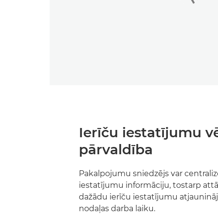
Ierīču iestatījumu v
pārvaldība
Pakalpojumu sniedzējs var centralizē
iestatījumu informāciju, tostarp attāl
dažādu ierīču iestatījumu atjauninā
nodaļas darba laiku.