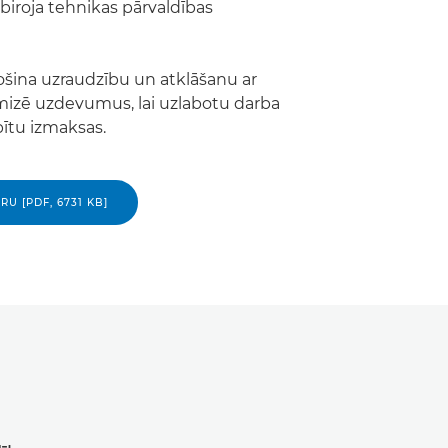
 biroja tehnikas pārvaldības
ina uzraudzību un atklāšanu ar
mizē uzdevumus, lai uzlabotu darba
pītu izmaksas.
U [PDF, 6731 KB]