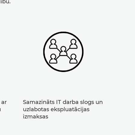
ību.
 ar
Samazināts IT darba slogs un
u
uzlabotas ekspluatācijas
izmaksas