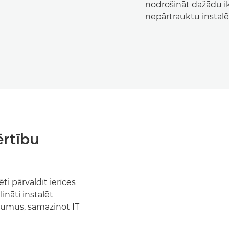
nodrošināt dažādu 
nepārtrauktu instal
ērtību
ti pārvaldīt ierīces
ināti instalēt
jumus, samazinot IT