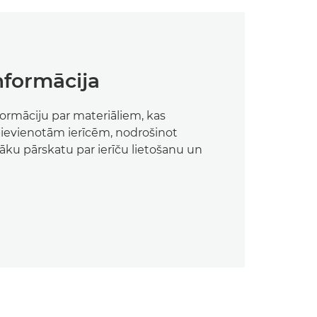
informācija
nformāciju par materiāliem, kas
pievienotām ierīcēm, nodrošinot
āku pārskatu par ierīču lietošanu un