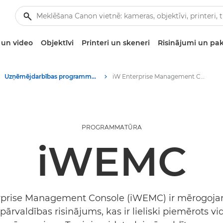
un video
Objektīvi
Printeri un skeneri
Risinājumi un pa
Uzņēmējdarbības programmatūra
iW Enterprise Management Console (iWEMC)
PROGRAMMATŪRA
iWEMC
rprise Management Console (iWEMC) ir mērogojam
pārvaldības risinājums, kas ir lieliski piemērots v