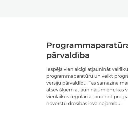
Programmaparatūr
pārvaldība
Iespēja vienlaicīgi atjaunināt vairāku
programmaparatūru un veikt prog
versiju pārvaldību. Tas samazina ma
atsevišķiem atjauninājumiem, kas var
vienlaikus regulāri atjauninot prog
novērstu drošības ievainojamību.