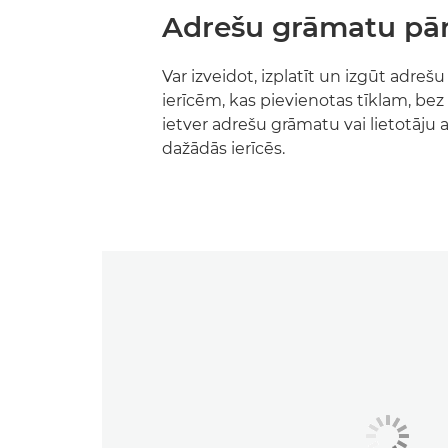
Adrešu grāmatu pār
Var izveidot, izplatīt un izgūt adreš
ierīcēm, kas pievienotas tīklam, be
ietver adrešu grāmatu vai lietotāju
dažādās ierīcēs.