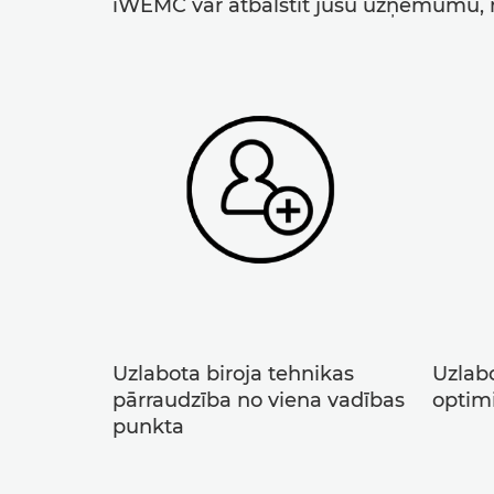
iWEMC var atbalstīt jūsu uzņēmumu, n
Uzlabota biroja tehnikas
Uzlabo
pārraudzība no viena vadības
optim
punkta