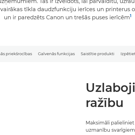
uzņēmumiem. Tas ir izveidots, lai pārvaldītu, uzra
vairākas tīkla daudzfunkciju ierīces un printerus 
1
un ir paredzēts Canon un trešās puses ierīcēm
ās priekšrocības
Galvenās funkcijas
Saistītie produkti
Izpētie
Uzlaboj
ražību
Maksimāli palieliniet
uzmanību svarīgiem 