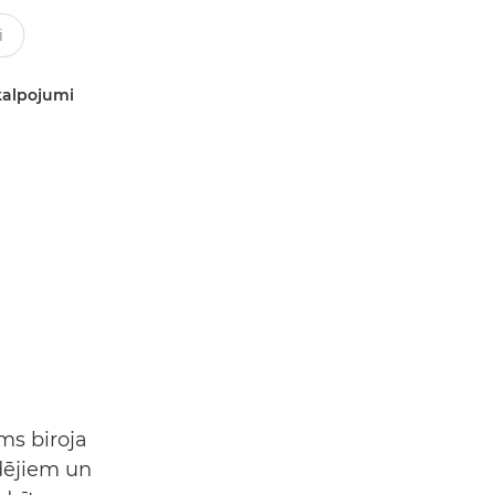
kalpojumi
s biroja
idējiem un