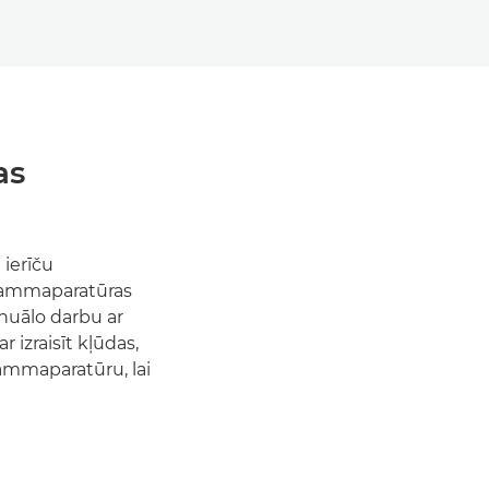
as
 ierīču
rammaparatūras
nuālo darbu ar
 izraisīt kļūdas,
rammaparatūru, lai