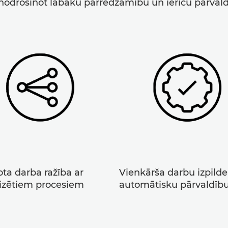
odrošinot labāku pārredzamību un ierīču pārvald
ta darba ražība ar
Vienkārša darbu izpilde
izētiem procesiem
automātisku pārvaldīb