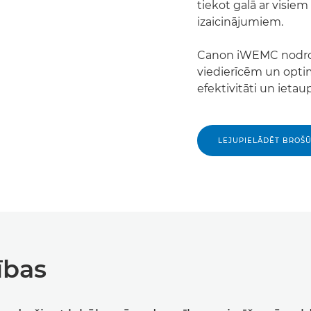
tiekot galā ar visiem
izaicinājumiem.
Canon iWEMC nodroš
viedierīcēm un opti
efektivitāti un ietau
LEJUPIELĀDĒT BROŠŪR
ības