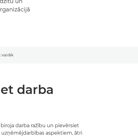
udzītu un
organizācijā
t vairāk
iet darba
 biroja darba ražību un pievērsiet
uzņēmējdarbības aspektiem, ātri