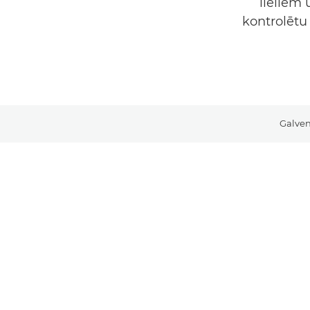
lieliem 
kontrolētu 
Galven