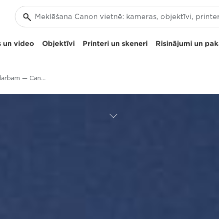
 un video
Objektīvi
Printeri un skeneri
Risinājumi un pa
Uzreiz gatava darbam — Canon EOS M5