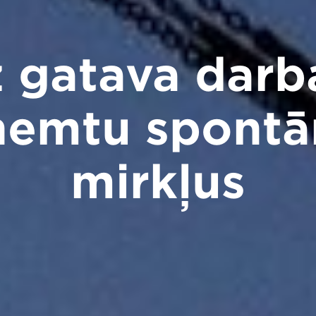
 gatava darb
ņemtu spontā
mirkļus