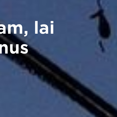
am, lai
nus