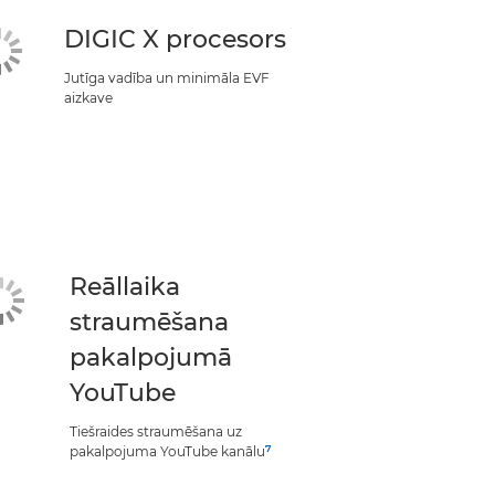
DIGIC X procesors
Jutīga vadība un minimāla EVF
aizkave
Reāllaika
straumēšana
pakalpojumā
YouTube
Tiešraides straumēšana uz
7
pakalpojuma YouTube kanālu