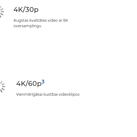
4K/30p
Augstas kvalitātes video ar 6K
oversamplingu
3
4K/60p
Vienmērīgākai kustībai videoklipos