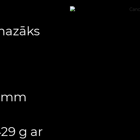
mazāks
,4 mm
29 g ar