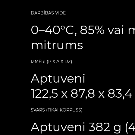
DARBĪBAS VIDE
0–40°C, 85% vai 
mitrums
IZMĒRI (P X A X DZ)
Aptuveni
122,5 x 87,8 x 83
SVARS (TIKAI KORPUSS)
Aptuveni 382 g (4