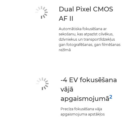
Dual Pixel CMOS
AF II
Automātiska fokusēšana ar
sekošanu, kas atpazīst cilvēkus,
dzīvniekus un transportlīdzekļus
gan fotografēšanas, gan filmēšanas
režīmā
-4 EV fokusēšana
vājā
2
apgaismojumā
Precīza fokusēšana vāja
apgaismojuma apstākļos