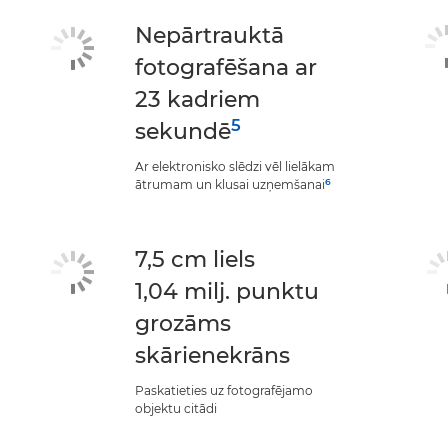
Nepārtrauktā
fotografēšana ar
23 kadriem
5
sekundē
Ar elektronisko slēdzi vēl lielākam
6
ātrumam un klusai uzņemšanai
7,5 cm liels
1,04 milj. punktu
grozāms
skārienekrāns
Paskatieties uz fotografējamo
objektu citādi