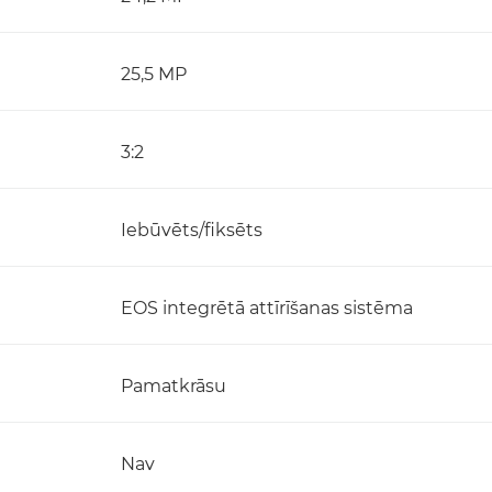
25,5 MP
3:2
Iebūvēts/fiksēts
EOS integrētā attīrīšanas sistēma
Pamatkrāsu
Nav