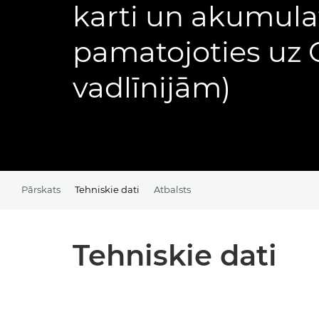
karti un akumula
pamatojoties uz 
vadlīnijām)
Pārskats
Tehniskie dati
Atbalsts
Tehniskie dati