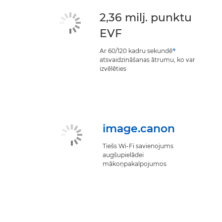
2,36 milj. punktu
EVF
4
Ar 60/120 kadru sekundē
atsvaidzināšanas ātrumu, ko var
izvēlēties
image.canon
Tiešs Wi-Fi savienojums
augšupielādei
mākoņpakalpojumos