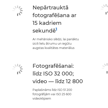
Nepārtrauktā
fotografēšana ar
15 kadriem
1
sekundē
Ar mehānisko slēdzi, lai panāktu
izcili lielu ātrumu un iegūtu
augstas kvalitātes materiālus
Fotografēšanai:
līdz ISO 32 000;
video — līdz 12 800
Paplašināms līdz ISO 51 200
fotogrāfijām vai ISO 25 600
videoklipiem