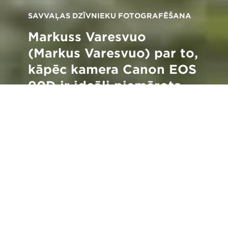
SAVVAĻAS DZĪVNIEKU FOTOGRAFĒŠANA
Markuss Varesvuo
(Markus Varesvuo) par to,
kāpēc kamera Canon EOS
90D ir ideāli piemērota
savvaļas dzīvnieku
fotografēšanai
Atpakaļ uz visiem stāstiem
ā kā godalgotais savvaļas dzīvnieku