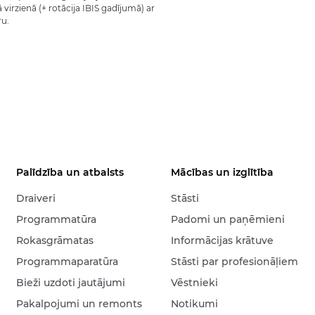
virzienā (+ rotācija IBIS gadījumā) ar
ru.
Palīdzība un atbalsts
Mācības un izglītība
Draiveri
Stāsti
Programmatūra
Padomi un paņēmieni
Rokasgrāmatas
Informācijas krātuve
Programmaparatūra
Stāsti par profesionāļiem
Bieži uzdoti jautājumi
Vēstnieki
Pakalpojumi un remonts
Notikumi