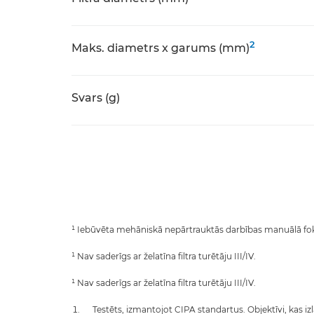
2
Maks. diametrs x garums (mm)
Svars (g)
¹ Iebūvēta mehāniskā nepārtrauktās darbības manuālā fo
¹ Nav saderīgs ar želatīna filtra turētāju III/IV.
¹ Nav saderīgs ar želatīna filtra turētāju III/IV.
Testēts, izmantojot CIPA standartus. Objektīvi, kas izlai