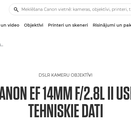
un video
Objektīvi
Printeri un skeneri
Risinājumi un pa
Canon EF 14mm f/2.8L II USM objektīvs
DSLR KAMERU OBJEKTĪVI
ANON EF 14MM F/2.8L II U
TEHNISKIE DATI