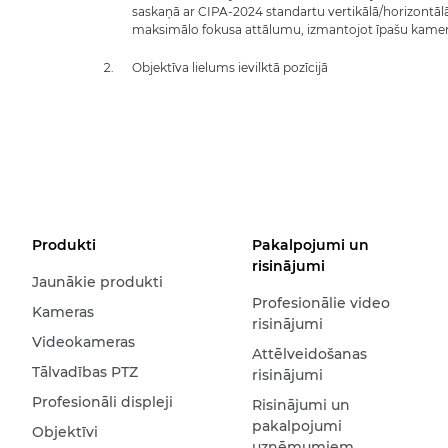
saskaņā ar CIPA-2024 standartu vertikālā/horizontālā 
maksimālo fokusa attālumu, izmantojot īpašu kame
Objektīva lielums ievilktā pozīcijā
Produkti
Pakalpojumi un
risinājumi
Jaunākie produkti
Profesionālie video
Kameras
risinājumi
Videokameras
Attēlveidošanas
Tālvadības PTZ
risinājumi
Profesionāli displeji
Risinājumi un
pakalpojumi
Objektīvi
uzņēmumiem