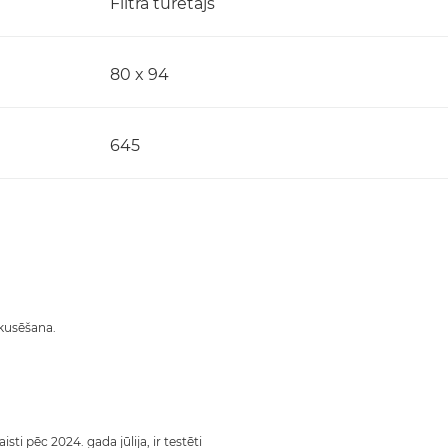
Filtra turētājs
80 x 94
645
kusēšana.
sti pēc 2024. gada jūlija, ir testēti