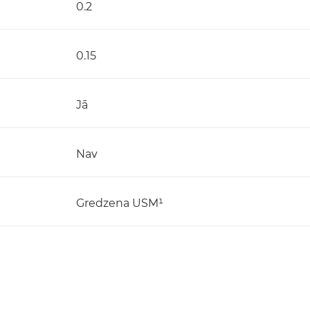
0.2
0.15
Jā
Nav
Gredzena USM¹