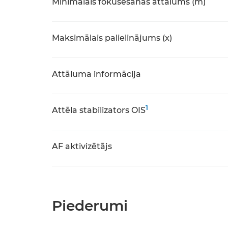
Minimālais fokusēšanas attālums (m)
Maksimālais palielinājums (x)
Attāluma informācija
1
Attēla stabilizators OIS
AF aktivizētājs
Piederumi