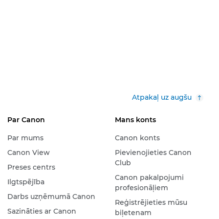
Atpakaļ uz augšu
Par Canon
Mans konts
Par mums
Canon konts
Canon View
Pievienojieties Canon
Club
Preses centrs
Canon pakalpojumi
Ilgtspējība
profesionāļiem
Darbs uzņēmumā Canon
Reģistrējieties mūsu
Sazināties ar Canon
biļetenam