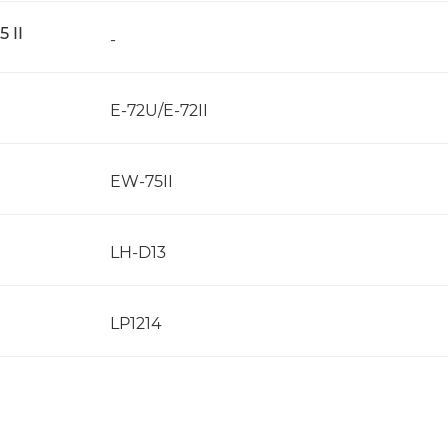
 II
-
E-72U/E-72II
EW-75II
LH-D13
LP1214