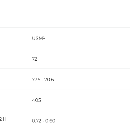
USM¹
72
77.5 - 70.6
405
 II
0.72 - 0.60