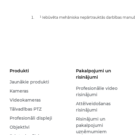
¹ Iebūvēta mehāniska nepārtrauktās darbības manuā
Produkti
Pakalpojumi un
risinājumi
Jaunākie produkti
Profesionālie video
Kameras
risinājumi
Videokameras
Attēlveidošanas
Tālvadības PTZ
risinājumi
Profesionāli displeji
Risinājumi un
pakalpojumi
Objektīvi
uzņēmumiem