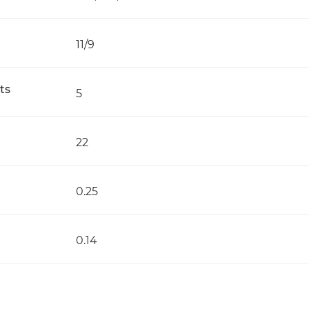
11/9
ts
5
22
0.25
0.14