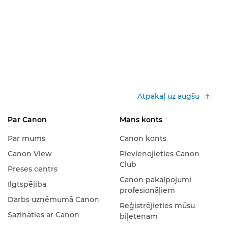
Atpakaļ uz augšu
Par Canon
Mans konts
Par mums
Canon konts
Canon View
Pievienojieties Canon
Club
Preses centrs
Canon pakalpojumi
Ilgtspējība
profesionāļiem
Darbs uzņēmumā Canon
Reģistrējieties mūsu
Sazināties ar Canon
biļetenam