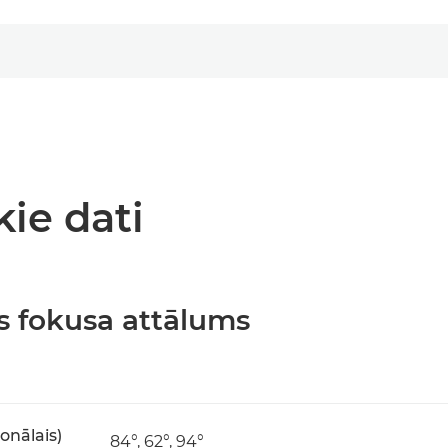
kie dati
s fokusa attālums
gonālais)
84°, 62°, 94°