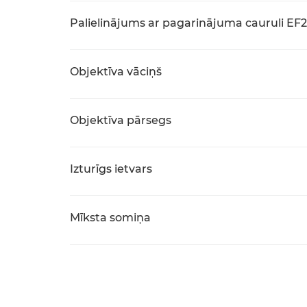
Palielinājums ar pagarinājuma cauruli EF25
Objektīva vāciņš
Objektīva pārsegs
Izturīgs ietvars
Mīksta somiņa