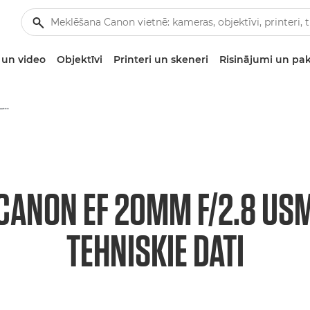
un video
Objektīvi
Printeri un skeneri
Risinājumi un pa
Canon EF 20mm f/2.8 USM - Lenses - Camera & Photo lenses
CANON EF 20MM F/2.8 US
TEHNISKIE DATI