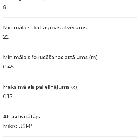
8
Minimālais diafragmas atvērums
22
Minimālais fokusēšanas attālums (m)
0.45
Maksimālais palielinājums (x)
0.15
AF aktivizētājs
Mikro USM¹