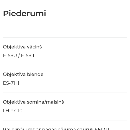
Piederumi
Objektīva vāciņš
E-58U / E-58II
Objektīva blende
ES-71 II
Objektīva somiņa/maisiņš
LHP-C10
Palielinājums ar pagarinājuma cauruli EF12 II