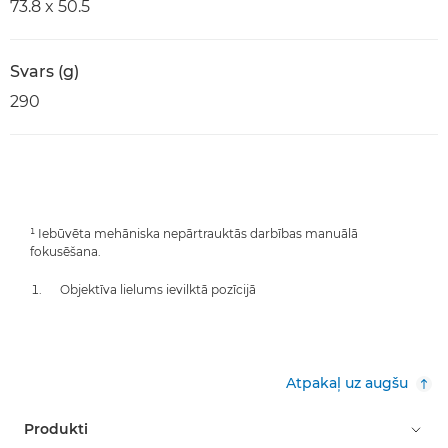
73.8 x 50.5
Svars (g)
290
¹ Iebūvēta mehāniska nepārtrauktās darbības manuālā
fokusēšana.
Objektīva lielums ievilktā pozīcijā
Atpakaļ uz augšu
Produkti