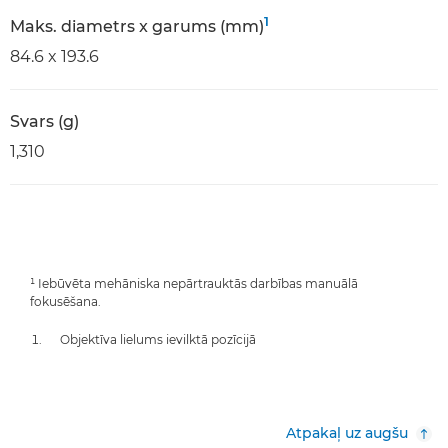
1
Maks. diametrs x garums (mm)
84.6 x 193.6
Svars (g)
1,310
¹ Iebūvēta mehāniska nepārtrauktās darbības manuālā
fokusēšana.
Objektīva lielums ievilktā pozīcijā
Atpakaļ uz augšu