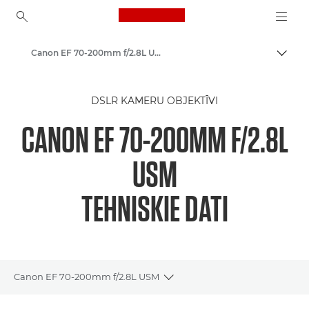
Canon Logo, back to ho
Canon EF 70-200mm f/2.8L USM - Lenses - Camera & Photo lenses
Pārsl
Canon
DSLR KAMERU OBJEKTĪVI
Canon kameru objektīvi
CANON EF 70-200MM F/2.8L
USM
TEHNISKIE DATI
Canon EF 70-200mm f/2.8L USM
Toggle breadcrumbs