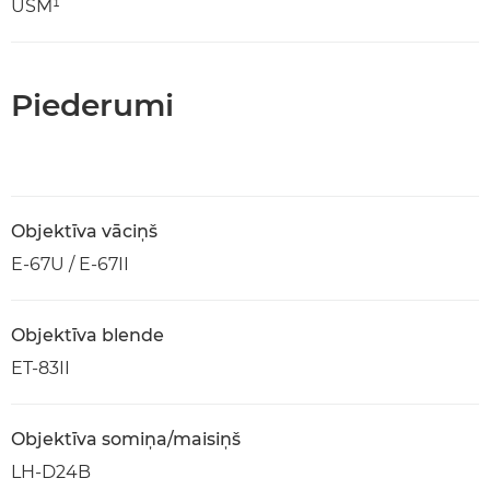
USM¹
Piederumi
Objektīva vāciņš
E-67U / E-67II
Objektīva blende
ET-83II
Objektīva somiņa/maisiņš
LH-D24B