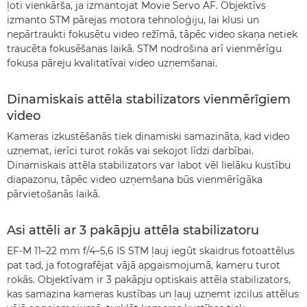
ļoti vienkārša, ja izmantojat Movie Servo AF. Objektīvs
izmanto STM pārejas motora tehnoloģiju, lai klusi un
nepārtraukti fokusētu video režīmā, tāpēc video skaņa netiek
traucēta fokusēšanas laikā. STM nodrošina arī vienmērīgu
fokusa pāreju kvalitatīvai video uzņemšanai.
Dinamiskais attēla stabilizators vienmērīgiem
video
Kameras izkustēšanās tiek dinamiski samazināta, kad video
uzņemat, ierīci turot rokās vai sekojot līdzi darbībai.
Dinamiskais attēla stabilizators var labot vēl lielāku kustību
diapazonu, tāpēc video uzņemšana būs vienmērīgāka
pārvietošanās laikā.
Asi attēli ar 3 pakāpju attēla stabilizatoru
EF-M 11–22 mm f/4–5,6 IS STM ļauj iegūt skaidrus fotoattēlus
pat tad, ja fotografējat vājā apgaismojumā, kameru turot
rokās. Objektīvam ir 3 pakāpju optiskais attēla stabilizators,
kas samazina kameras kustības un ļauj uzņemt izcilus attēlus