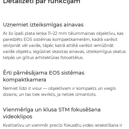
Detalizēti par funkcijām
Uzņemiet izteiksmīgas ainavas
Ar šo īpaši plata leņķa 11–22 mm tālummaiņas objektīvu, kas
paredzēts EOS sistēmas kompaktkamerām, kadrā varēsit
ietilpināt vēl vairāk, tāpēc katrā attēlā varēsit iemūžināt
vairāk objektu. Iegūstiet skaistas ainavas, izteiksmīgus skatus
telpās un glītus arhitektūras fotoattēlus.
Ērti pārnēsājama EOS sistēmas
kompaktkamera
Ņemiet līdzi it visur — objektīvam ir kompakts un viegls
dizains, un tas tiek ievilkts, ja netiek izmantots.
Vienmērīga un klusa STM fokusēšana
videoklipos
Kvalitatīvu un vienmēr precīzi fokusētu video ierakstīšana ir