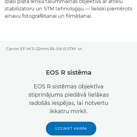
Īpaši plata leņķa tālummaiņas objektīvs ar attēlu
stabilizatoru un STM tehnoloģiju — lieliski piemērots
ainavu fotografēšanai un filmēšanai.
Canon EF-M 11-22mm f/4-5.6 IS STM
Toggle breadcrumbs
Pārskats
EOS R sistēma
Tehniskie dati
EOS R sistēmas objektīva
stiprinājums piedāvā lielākas
radošās iespējas, lai notvertu
ikkatru mirkli.
UZZINIET VAIRĀK