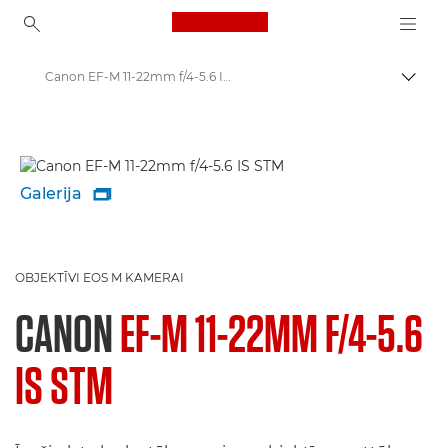
Canon Logo, back to ho
Canon EF-M 11-22mm f/4-5.6 IS STM - Lenses - Camera & Photo lenses
Pārsl
Canon
Canon kameru objektīvi
Galerija

OBJEKTĪVI EOS M KAMERAI
CANON
EF-M 11-22MM F/4-5.6
IS STM