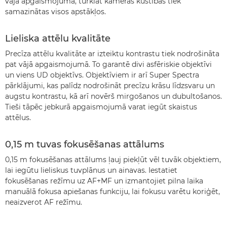
vājā apgaismojumā, turklāt kameras kustības tiek
samazinātas visos apstākļos.
Lieliska attēlu kvalitāte
Precīza attēlu kvalitāte ar izteiktu kontrastu tiek nodrošināta
pat vājā apgaismojumā. To garantē divi asfēriskie objektīvi
un viens UD objektīvs. Objektīviem ir arī Super Spectra
pārklājumi, kas palīdz nodrošināt precīzu krāsu līdzsvaru un
augstu kontrastu, kā arī novērš mirgošanos un dubultošanos.
Tieši tāpēc jebkurā apgaismojumā varat iegūt skaistus
attēlus.
0,15 m tuvas fokusēšanas attālums
0,15 m fokusēšanas attālums ļauj piekļūt vēl tuvāk objektiem,
lai iegūtu lieliskus tuvplānus un ainavas. Iestatiet
fokusēšanas režīmu uz AF+MF un izmantojiet pilna laika
manuālā fokusa apiešanas funkciju, lai fokusu varētu koriģēt,
neaizverot AF režīmu.