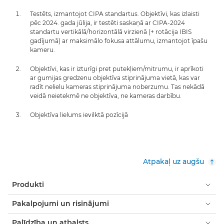
Testēts, izmantojot CIPA standartus. Objektīvi, kas izlaisti
pēc 2024. gada jūlija, ir testēti saskaņā ar CIPA-2024
standartu vertikālā/horizontālā virzienā (+ rotācija IBIS
gadījumā) ar maksimālo fokusa attālumu, izmantojot īpašu
kameru.
Objektīvi, kas ir izturīgi pret putekļiem/mitrumu, ir aprīkoti
ar gumijas gredzenu objektīva stiprinājuma vietā, kas var
radīt nelielu kameras stiprinājuma noberzumu. Tas nekādā
veidā neietekmē ne objektīva, ne kameras darbību.
Objektīva lielums ievilktā pozīcijā
Atpakaļ uz augšu
Produkti
Pakalpojumi un risinājumi
Palīdzība un atbalsts