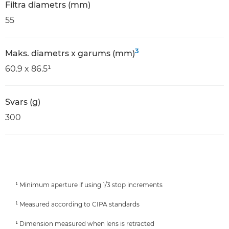
Filtra diametrs (mm)
55
3
Maks. diametrs x garums (mm)
60.9 x 86.5¹
Svars (g)
300
¹ Minimum aperture if using 1/3 stop increments
¹ Measured according to CIPA standards
¹ Dimension measured when lens is retracted