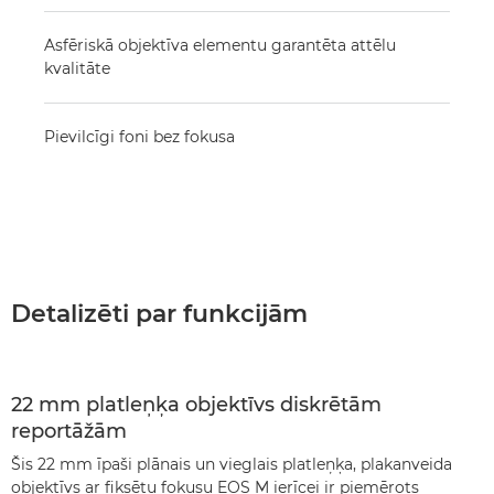
Asfēriskā objektīva elementu garantēta attēlu
kvalitāte
Pievilcīgi foni bez fokusa
Detalizēti par funkcijām
22 mm platleņķa objektīvs diskrētām
reportāžām
Šis 22 mm īpaši plānais un vieglais platleņķa, plakanveida
objektīvs ar fiksētu fokusu EOS M ierīcei ir piemērots