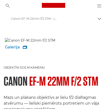
Canon Logo, back to ho
Canon EF-M 22mm f/2 STM - Lenses - Camera & Photo lenses
Pārsl
Canon
Canon kameru objektīvi
Galerija

OBJEKTĪVI EOS M KAMERAI
CANON
EF-M 22MM F/2 STM
Mazs un plakans objektīvs ar lielu f/2 diafragmas
atvērumu — lieliski piemērots portretiem un vāja