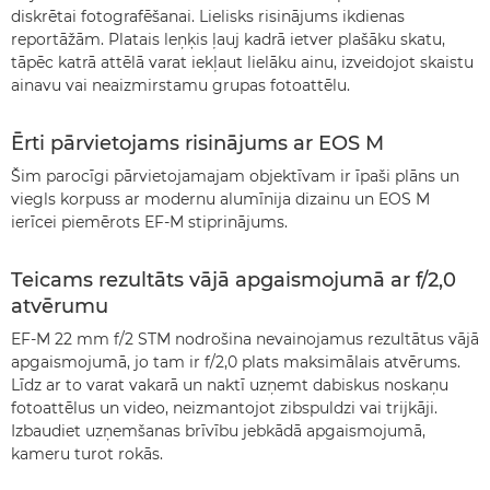
diskrētai fotografēšanai. Lielisks risinājums ikdienas
reportāžām. Platais leņķis ļauj kadrā ietver plašāku skatu,
tāpēc katrā attēlā varat iekļaut lielāku ainu, izveidojot skaistu
ainavu vai neaizmirstamu grupas fotoattēlu.
Ērti pārvietojams risinājums ar EOS M
Šim parocīgi pārvietojamajam objektīvam ir īpaši plāns un
viegls korpuss ar modernu alumīnija dizainu un EOS M
ierīcei piemērots EF-M stiprinājums.
Teicams rezultāts vājā apgaismojumā ar f/2,0
atvērumu
EF-M 22 mm f/2 STM nodrošina nevainojamus rezultātus vājā
apgaismojumā, jo tam ir f/2,0 plats maksimālais atvērums.
Līdz ar to varat vakarā un naktī uzņemt dabiskus noskaņu
fotoattēlus un video, neizmantojot zibspuldzi vai trijkāji.
Izbaudiet uzņemšanas brīvību jebkādā apgaismojumā,
kameru turot rokās.