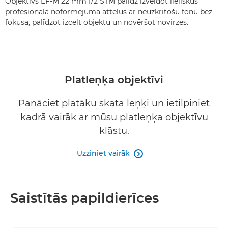
Objektīvs EF-M 22 mm f/2 STM palīdz izveidot lieliskus
profesionāla noformējuma attēlus ar neuzkrītošu fonu bez
fokusa, palīdzot izcelt objektu un novēršot novirzes.
Platleņķa objektīvi
Panāciet platāku skata leņķi un ietilpiniet
kadrā vairāk ar mūsu platleņķa objektīvu
klāstu.
Uzziniet vairāk

Saistītās papildierīces