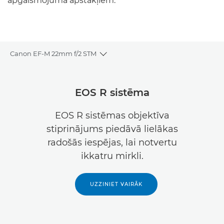
apgaismojuma apstākļiem.
Canon EF-M 22mm f/2 STM
Toggle breadcrumbs
Pārskats
EOS R sistēma
Tehniskie dati
EOS R sistēmas objektīva
stiprinājums piedāvā lielākas
radošās iespējas, lai notvertu
ikkatru mirkli.
UZZINIET VAIRĀK