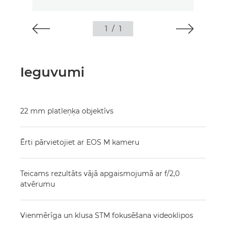
1
/
1
Ieguvumi
22 mm platleņķa objektīvs
Ērti pārvietojiet ar EOS M kameru
Teicams rezultāts vājā apgaismojumā ar f/2,0
atvērumu
Vienmērīga un klusa STM fokusēšana videoklipos