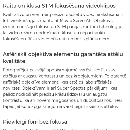
Raita un klusa STM fokusēšana videoklipos
Kvalitatīvu un vienmēr precīzi fokusētu video ierakstīšana ir
ļoti vienkārša, ja izmantojat Movie Servo AF. Objektīvs
izmanto iekšējo fokusu un STM pārejas motora tehnoloģiju,
lai video režīmā nodrošinātu klusu un nepārtrauktu
fokusēšanu. Jūsu video būs raiti un bez izplūdumiem.
Asfēriskā objektīva elementu garantēta attēlu
kvalitāte
Fotografējot pat vājā apgaismojumā, varēsit iegūt asus
attēlus ar augstu kontrastu un bez kropļojumiem. To garantē
asfēriskā objektīva elementi, kas attēlos labo sfēriskās
novirzes. Objektīvam ir arī Super Spectra pārklājumi, kas
palīdz nodrošināt precīzu krāsu līdzsvaru un augstu
kontrastu, kā arī novērš mirgošanos un dubultošanos. Tieši
tāpēc jebkurā apgaismojumā varat iegūt skaistus attēlus.
Pievilcīgi foni bez fokusa