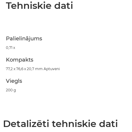
Pārskats
Tehniskie dati
Tehniskie dati
Atbalsts
Palielinājums
0,71 x
Kompakts
77,2 x 76,6 x 20,7 mm Aptuveni
Viegls
200 g
Detalizēti tehniskie dati