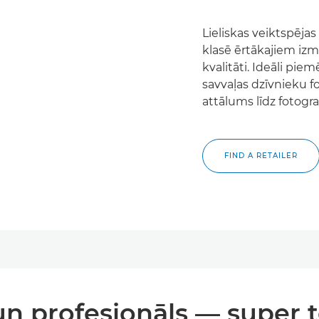
Lieliskas veiktspējas
klasē ērtākajiem izm
kvalitāti. Ideāli pie
savvaļas dzīvnieku f
attālums līdz fotog
FIND A RETAILER
un profesionāls — super t