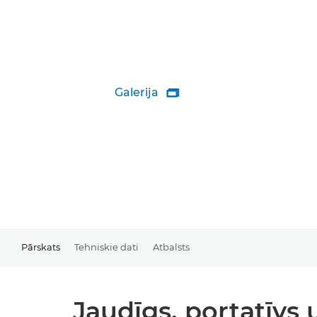
Galerija

Pārskats
Tehniskie dati
Atbalsts
Jaudīgs, portatīvs 