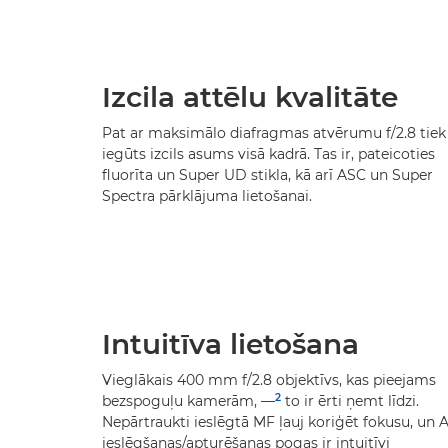
Izcila attēlu kvalitāte
Pat ar maksimālo diafragmas atvērumu f/2.8 tiek
iegūts izcils asums visā kadrā. Tas ir, pateicoties
fluorīta un Super UD stikla, kā arī ASC un Super
Spectra pārklājuma lietošanai.
Intuitīva lietošana
Vieglākais 400 mm f/2.8 objektīvs, kas pieejams
2
bezspoguļu kamerām, —
to ir ērti ņemt līdzi.
Nepārtraukti ieslēgtā MF ļauj koriģēt fokusu, un 
ieslēgšanas/apturēšanas pogas ir intuitīvi