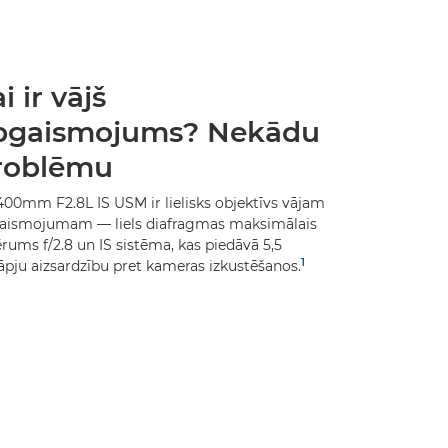
i ir vājš
pgaismojums? Nekādu
roblēmu
400mm F2.8L IS USM ir lielisks objektīvs vājam
aismojumam — liels diafragmas maksimālais
rums f/2.8 un IS sistēma, kas piedāvā 5,5
1
āpju aizsardzību pret kameras izkustēšanos.