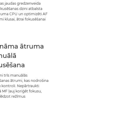
as jaudas gredzenveida
kusēšanas dzini atbalsta
ātruma CPU un optimizēti AF
mi klusai, ātrai fokusēšanai
nāma ātruma
nuālā
usēšana
mi trīs manuālās
šanas ātrumi, kas nodrošina
 kontroli. Nepārtraukti
ā MF ļauj koriģēt fokusu,
lēdzot režīmus