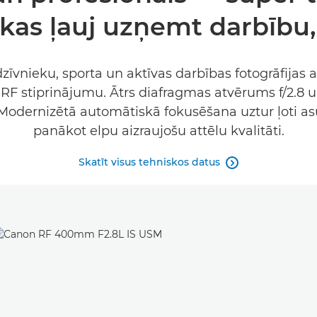
kas ļauj uzņemt darbību,
zīvnieku, sporta un aktīvas darbības fotogrāfijas 
RF stiprinājumu. Ātrs diafragmas atvērums f/2.8 un
Modernizētā automātiskā fokusēšana uztur ļoti asus 
panākot elpu aizraujošu attēlu kvalitāti.
Skatīt visus tehniskos datus
