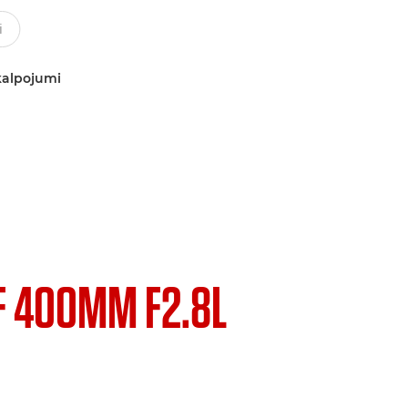
kalpojumi
F 400MM F2.8L