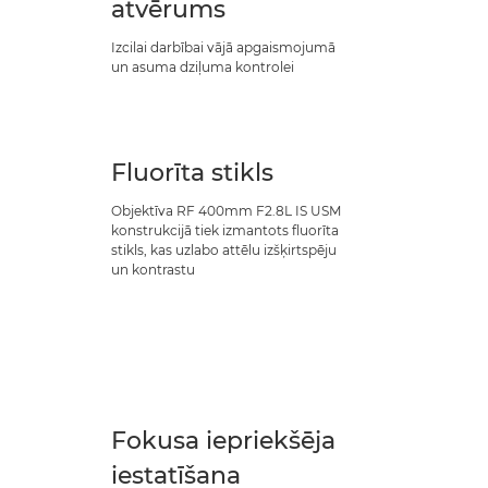
atvērums
Izcilai darbībai vājā apgaismojumā
un asuma dziļuma kontrolei
Fluorīta stikls
Objektīva RF 400mm F2.8L IS USM
konstrukcijā tiek izmantots fluorīta
stikls, kas uzlabo attēlu izšķirtspēju
un kontrastu
Fokusa iepriekšēja
iestatīšana