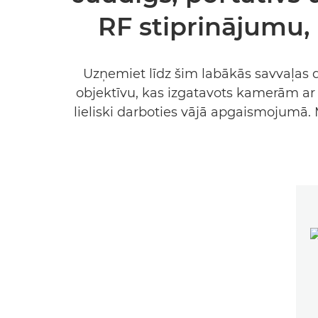
RF stiprinājumu, 
Uzņemiet līdz šim labākās savvaļas d
objektīvu, kas izgatavots kamerām ar 
lieliski darboties vājā apgaismojumā. 