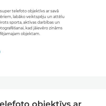
 super telefoto objektīvs ar savā
ēriem, labāko veiktspēju un attēlu
mērots sporta, aktīvas darbības un
otografēšanai, kad jāievēro zināms
rafējamajam objektam.
elefoto objektīvs ar