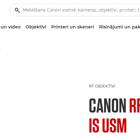
un video
Objektīvi
Printeri un skeneri
Risinājumi un pa
 RF 400mm F2.8L IS USM — RF objektīvi
RF OBJEKTĪVI
CANON
R
IS USM