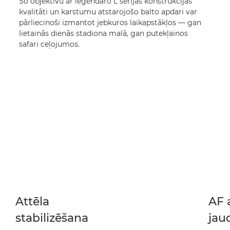
Šo objektīvu ar leģendāro L sērijas konstrukcijas
kvalitāti un karstumu atstarojošo balto apdari var
pārliecinoši izmantot jebkuros laikapstākļos — gan
lietainās dienās stadiona malā, gan putekļainos
safari ceļojumos.
Attēla
AF 
stabilizēšana
jau