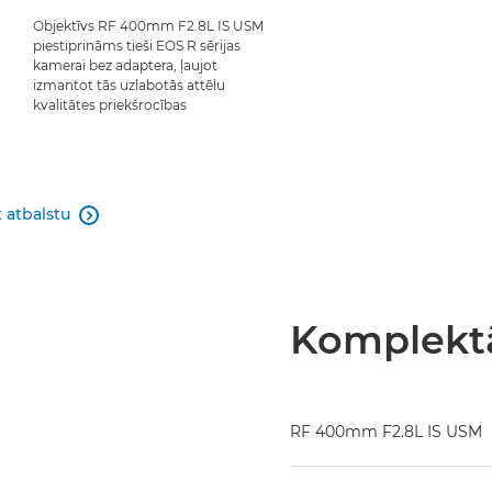
Objektīvs RF 400mm F2.8L IS USM
piestiprināms tieši EOS R sērijas
kamerai bez adaptera, ļaujot
izmantot tās uzlabotās attēlu
kvalitātes priekšrocības
 atbalstu

Komplektā
RF 400mm F2.8L IS USM