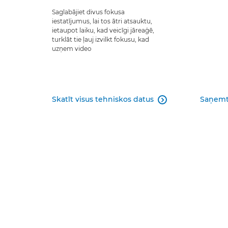
Saglabājiet divus fokusa
iestatījumus, lai tos ātri atsauktu,
ietaupot laiku, kad veicīgi jāreaģē,
turklāt tie ļauj izvilkt fokusu, kad
uzņem video
Skatīt visus tehniskos datus
Saņemt
