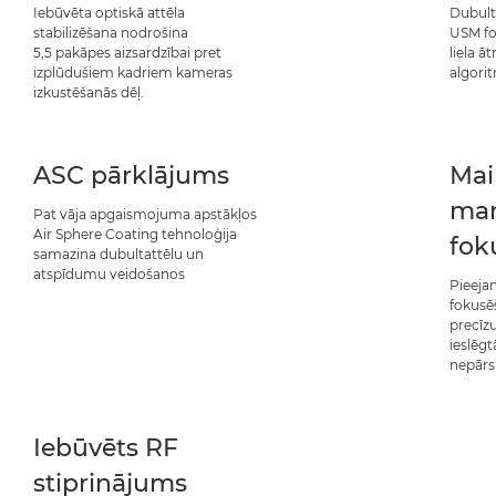
Iebūvēta optiskā attēla
Dubult
stabilizēšana nodrošina
USM fo
5,5 pakāpes aizsardzībai pret
liela 
izplūdušiem kadriem kameras
algorit
izkustēšanās dēļ.
ASC pārklājums
Mai
ma
Pat vāja apgaismojuma apstākļos
Air Sphere Coating tehnoloģija
fok
samazina dubultattēlu un
atspīdumu veidošanos
Pieeja
fokusē
precīzu
ieslēgt
nepārs
Iebūvēts RF
stiprinājums