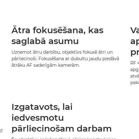
Ātra fokusēšana, kas
Va
saglabā asumu
a
p
Uzņemot ātru darbību, objektīvs fokusē ātri un
pārliecinoši. Fokusēšana ar dubultu jaudu piedāvā
RF 
ātrāku AF saderīgām kamerām.
apg
atvē
pak
Izgatavots, lai
iedvesmotu
pārliecinošam darbam
AF