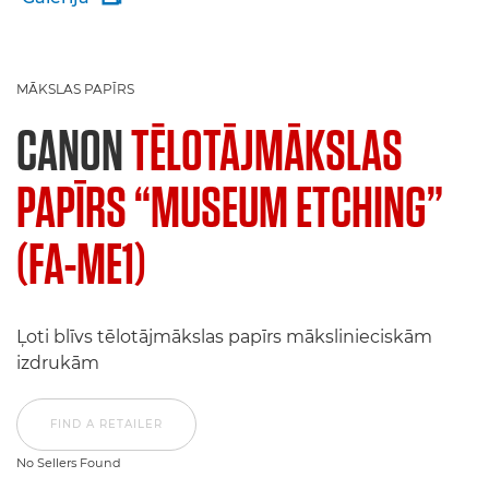
MĀKSLAS PAPĪRS
CANON
TĒLOTĀJMĀKSLAS
PAPĪRS “MUSEUM ETCHING”
(FA-ME1)
Ļoti blīvs tēlotājmākslas papīrs mākslinieciskām
izdrukām
FIND A RETAILER
No Sellers Found