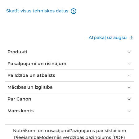
Skatīt visus tehniskos datus

Atpakaļ uz augšu
Produkti
Pakalpojumi un risinājumi
Palīdzība un atbalsts
Mācības un izglītība
Par Canon
Mans konts
Noteikumi un nosacījumi
Paziņojums par sīkfailiem
Pieejamība
Modernās verdzības paziņojums (PDF)