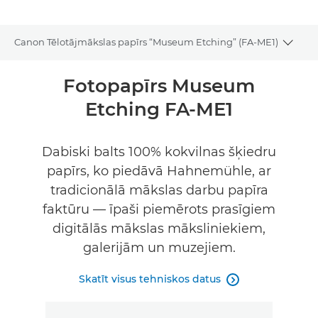
Canon Tēlotājmākslas papīrs “Museum Etching” (FA-ME1)
Toggl
Pārskats
Fotopapīrs Museum
Etching FA-ME1
Tehniskie dati
Dabiski balts 100% kokvilnas šķiedru
papīrs, ko piedāvā Hahnemühle, ar
tradicionālā mākslas darbu papīra
faktūru — īpaši piemērots prasīgiem
digitālās mākslas māksliniekiem,
galerijām un muzejiem.
Skatīt visus tehniskos datus
