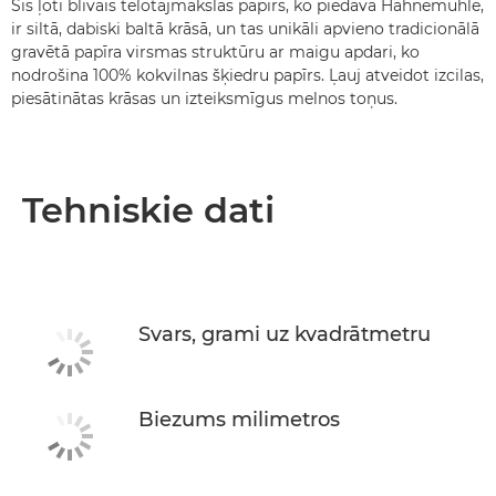
Šis ļoti blīvais tēlotājmākslas papīrs, ko piedāvā Hahnemühle,
ir siltā, dabiski baltā krāsā, un tas unikāli apvieno tradicionālā
gravētā papīra virsmas struktūru ar maigu apdari, ko
nodrošina 100% kokvilnas šķiedru papīrs. Ļauj atveidot izcilas,
piesātinātas krāsas un izteiksmīgus melnos toņus.
Tehniskie dati
Svars, grami uz kvadrātmetru
Biezums milimetros