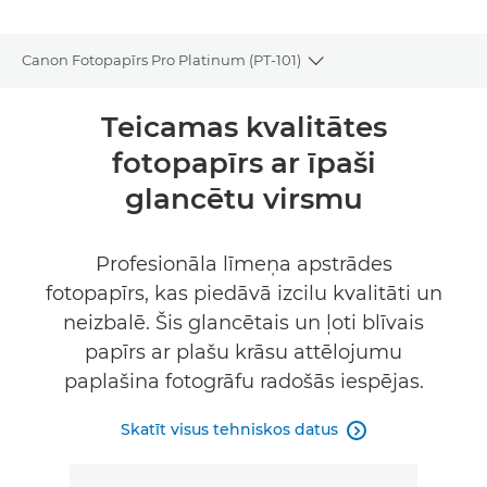
Canon Fotopapīrs Pro Platinum (PT-101)
Toggle breadcrumbs
Pārskats
Teicamas kvalitātes
fotopapīrs ar īpaši
Tehniskie dati
glancētu virsmu
Profesionāla līmeņa apstrādes
fotopapīrs, kas piedāvā izcilu kvalitāti un
neizbalē. Šis glancētais un ļoti blīvais
papīrs ar plašu krāsu attēlojumu
paplašina fotogrāfu radošās iespējas.
Skatīt visus tehniskos datus
