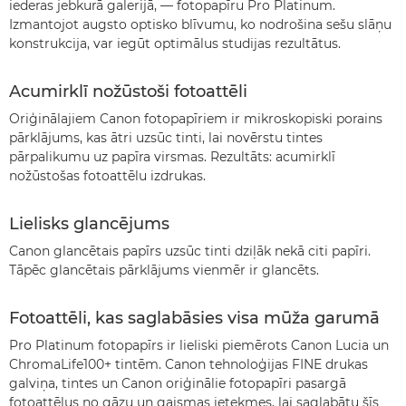
iederas jebkurā galerijā, — fotopapīru Pro Platinum.
Izmantojot augsto optisko blīvumu, ko nodrošina sešu slāņu
konstrukcija, var iegūt optimālus studijas rezultātus.
Acumirklī nožūstoši fotoattēli
Oriģinālajiem Canon fotopapīriem ir mikroskopiski porains
pārklājums, kas ātri uzsūc tinti, lai novērstu tintes
pārpalikumu uz papīra virsmas. Rezultāts: acumirklī
nožūstošas fotoattēlu izdrukas.
Lielisks glancējums
Canon glancētais papīrs uzsūc tinti dziļāk nekā citi papīri.
Tāpēc glancētais pārklājums vienmēr ir glancēts.
Fotoattēli, kas saglabāsies visa mūža garumā
Pro Platinum fotopapīrs ir lieliski piemērots Canon Lucia un
ChromaLife100+ tintēm. Canon tehnoloģijas FINE drukas
galviņa, tintes un Canon oriģinālie fotopapīri pasargā
fotoattēlus no gāzu un gaismas ietekmes, lai saglabātu šīs