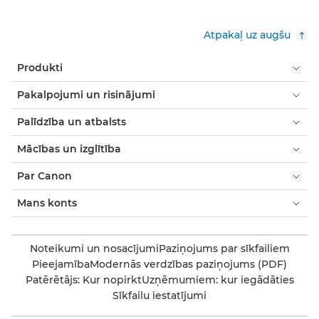
Atpakaļ uz augšu
Produkti
Pakalpojumi un risinājumi
Palīdzība un atbalsts
Mācības un izglītība
Par Canon
Mans konts
Noteikumi un nosacījumi
Paziņojums par sīkfailiem
Pieejamība
Modernās verdzības paziņojums (PDF)
Patērētājs: Kur nopirkt
Uzņēmumiem: kur iegādāties
Sīkfailu iestatījumi