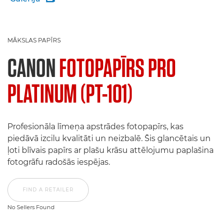
MĀKSLAS PAPĪRS
CANON
FOTOPAPĪRS PRO
PLATINUM (PT-101)
Profesionāla līmeņa apstrādes fotopapīrs, kas
piedāvā izcilu kvalitāti un neizbalē. Šis glancētais un
ļoti blīvais papīrs ar plašu krāsu attēlojumu paplašina
fotogrāfu radošās iespējas.
FIND A RETAILER
No Sellers Found