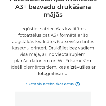
A3+ bezvadu drukāšana
Tehniskie dati
mājās
Atbalsts
Iegūstiet satriecošas kvalitātes
PĒRCIET TINTI
fotoattēlus pat A3+ formātā ar šo
augstākās kvalitātes 6 atsevišķu tintes
kasetņu printeri. Drukājiet bez vadiem
visā mājā, arī no viedtālruņiem,
planšetdatoriem un Wi-Fi kamerām.
Ideāli piemērots tiem, kas aizrāvušies ar
fotografēšanu.
Skatīt visus tehniskos datus
