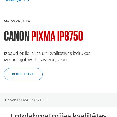
MĀJAS PRINTERI
CANON
PIXMA IP8750
Izbaudiet lieliskas un kvalitatīvas izdrukas,
izmantojot Wi-Fi savienojumu.
PĒRCIET TINTI
Canon PIXMA iP8750
Toggle breadcrumbs
Pārskats
Fotolaboratorijas kvalitātes