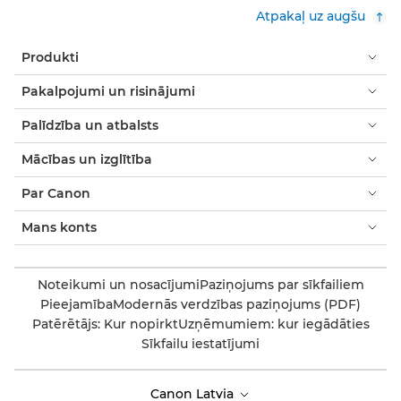
Atpakaļ uz augšu
Produkti
Pakalpojumi un risinājumi
Palīdzība un atbalsts
Mācības un izglītība
Par Canon
Mans konts
Noteikumi un nosacījumi
Paziņojums par sīkfailiem
Pieejamība
Modernās verdzības paziņojums (PDF)
Patērētājs: Kur nopirkt
Uzņēmumiem: kur iegādāties
Sīkfailu iestatījumi
Canon Latvia